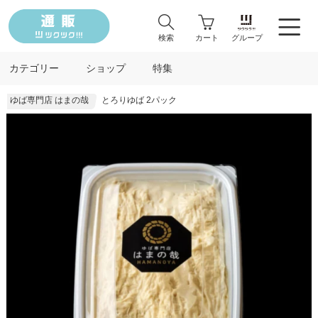
検索
カート
グループ
カテゴリー
ショップ
特集
ゆば専門店 はまの哉
とろりゆば 2パック