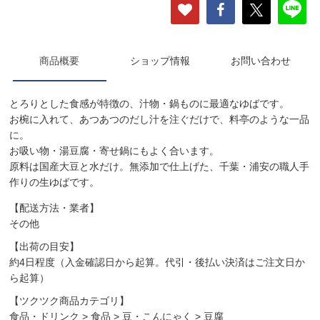
商品概要
ショップ情報
お問い合わせ
とろりとした食感が特徴の、汁物・鍋ものに最適なゆばです。
お椀に入れて、あつあつのだし汁を注ぐだけで、料亭のような一品
に。
お吸い物・湯豆腐・寄せ鍋にもよく合います。
原料は国産大豆と水だけ。無添加で仕上げた、千葉・浦安の職人手
作りの生ゆばです。
【配送方法・業者】
その他
【出荷の目安】
約4日程度（入金確認日から起算。代引・後払い決済はご注文日か
ら起算）
【ツクツク商品カテゴリ】
食品・ドリンク
>
食品
>
豆・こんにゃく
>
豆腐