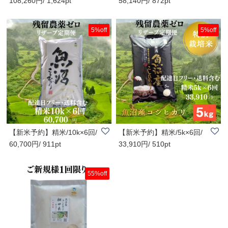
108,260円/ 1,624pt
58,140円/ 872pt
回/リザーブ便/..
リザーブ便/配..
5%off
5%off
【新米予約】精米/10k×6回/
【新米予約】精米/5k×6回/
60,700円/ 911pt
33,910円/ 510pt
リザーブ便/配..
リザーブ便/配..
55%off