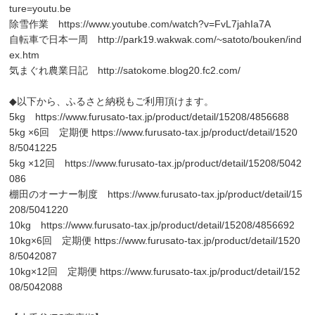
ture=youtu.be
除雪作業
https://www.youtube.com/watch?v=FvL7jahIa7A
自転車で日本一周
http://park19.wakwak.com/~satoto/bouken/ind
ex.htm
気まぐれ農業日記
http://satokome.blog20.fc2.com/
◆以下から、ふるさと納税もご利用頂けます。
5kg
https://www.furusato-tax.jp/product/detail/15208/4856688
5kg ×6回 定期便
https://www.furusato-tax.jp/product/detail/1520
8/5041225
5kg ×12回
https://www.furusato-tax.jp/product/detail/15208/5042
086
棚田のオーナー制度
https://www.furusato-tax.jp/product/detail/15
208/5041220
10kg
https://www.furusato-tax.jp/product/detail/15208/4856692
10kg×6回 定期便
https://www.furusato-tax.jp/product/detail/1520
8/5042087
10kg×12回 定期便
https://www.furusato-tax.jp/product/detail/152
08/5042088