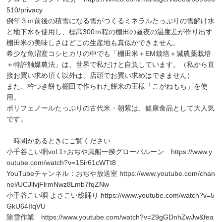
510/privacy
例年３ｍ前後の積雪になる雪がつくるミネラルたっぷりの雪解け水
と地下水を使用し、標高300ｍ程の棚田の昼夜の温度差が作り出す
棚田米の美味しさはどこの生産地も真似ができません。
希少な魚沼産コシヒカリの中でも「棚田米＋EM栽培＋減農薬栽培
＋特許触媒農法」は、世界で私だけと自負しています。（私から直
接お買い求め頂く以外は、店頭でお買い求めはできません）
また、杵つき餅も棚田で作られた餅米の王様「こがねもち」を使
用。
ポリフェノールたっぷりの古代米・朝紫は、健康食品として大人気
です。
時間があるときにご覧ください
小千谷こい唄vol.1+おぢや風船一揆グローバルーン
https://www.y
outube.com/watch?v=1Sir61cWTt8
YouTubeチャンネル：おぢや放送室
https://www.youtube.com/chan
nel/UCJllvjFlrmNwz8Lmb7fqZNw
小千谷こい唄 よさこい総踊り
https://www.youtube.com/watch?v=5
GkU64IIqVU
除雪作業
https://www.youtube.com/watch?v=29gGDnhZwJw&fea