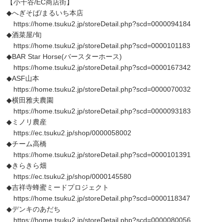
【小千谷/EC商店街】
◆へぎそば/まるいち本店
https://home.tsuku2.jp/storeDetail.php?scd=0000094184
◆酒菜屋/旬
https://home.tsuku2.jp/storeDetail.php?scd=0000101183
◆BAR Star Horse(バースターホース)
https://home.tsuku2.jp/storeDetail.php?scd=0000167342
◆ASF山本
https://home.tsuku2.jp/storeDetail.php?scd=0000070032
◆横田雅夫農園
https://home.tsuku2.jp/storeDetail.php?scd=0000093183
◆ミノリ農産
https://ec.tsuku2.jp/shop/0000058002
◆チーム高橋
https://home.tsuku2.jp/storeDetail.php?scd=0000101391
◆きらきら畑
https://ec.tsuku2.jp/shop/0000145580
◆吉祥寺蜂蜜ミードプロジェクト
https://home.tsuku2.jp/storeDetail.php?scd=0000118347
◆デンキのあだち
https://home.tsuku2.jp/storeDetail.php?scd=0000080056