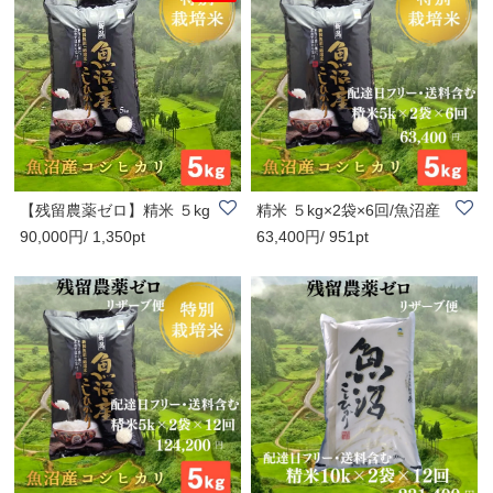
【残留農薬ゼロ】精米 ５kg
精米 ５kg×2袋×6回/魚沼産
90,000円/ 1,350pt
63,400円/ 951pt
×3袋×6回/魚沼..
コシヒカリ/棚..