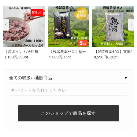
8%off
【高ポイント/送料無
【残留農薬ゼロ】精米
【残留農薬ゼロ】玄米/
1,100円/300pt
5,000円/75pt
8,550円/128pt
料】ポリフェノール..
５kg（成人の方約1..
10kg/魚沼産コシヒ..
▼
このショップで商品を探す