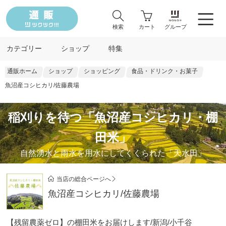
検索
カート
グループ
カテゴリー
ショップ
特集
通販ホーム
ショップ
ショッピング
食品・ドリンク・お菓子
魚沼産コシヒカリ/佐藤農場
稲刈りを待つ「魚沼産コシヒカリ・棚
田米」
自然湧水と雨水を用水にしてくくられた「天水田」
当店の総合ページへ
魚沼産コシヒカリ/佐藤農場
【残留農薬ゼロ】の棚田米をお届けします/新潟/小千谷