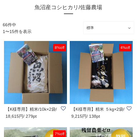
魚沼産コシヒカリ/佐藤農場
66件中
1〜15件を表示
8%off
4%off
【K様専用】精米/10k×2袋/
【K様専用】精米 ５kg×2袋/
18,615円/ 279pt
9,215円/ 138pt
魚沼産コシヒカリ
魚沼産コシヒ..
7%off