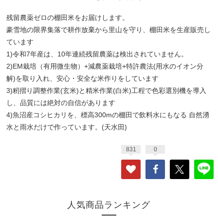
残留農薬ゼロの棚田米をお届けします。
豪雪地の限界集落で耕作放棄から里山を守り、棚田米を生産販売し
ています
1)令和7年産は、10年連続残留農薬は検出されていません。
2)EM栽培（有用微生物）+減農薬栽培+特許農法(用水のイオン分
解)を取り入れ、安心・安全な米作りをしています
3)籾摺り調整作業(玄米)と精米作業(白米)工程で色彩選別機を導入
し、品質には絶対の自信があります
4)魚沼産コシヒカリを、標高300mの棚田で飲料水にもなる 自然湧
水と雨水だけで作っています。(天水田)
831
0
人気商品ランキング