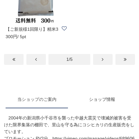
【ご新規様1回限り】精米3
300円/ 5pt
合 ＋ α（500ｇ..
1/5
当ショップのご案内
ショップ情報
2004年の新潟県小千谷市を襲った中越大震災で壊滅的被害を受
けた限界集落の棚田で、里山を守る為にコシヒカリの生産販売をし
ています。
プロモーション PV2分
https://vimeo.com/manage/videos/689606