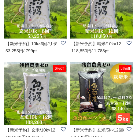
【新米予約】10k×6回/リザ
【新米予約】精米/10k×12
53,255円/ 799pt
118,850円/ 1,783pt
ーブ便/配達日..
回/リザーブ便/..
6%off
5%off
【新米予約】玄米/10k×12
【新米予約】玄米/5k×12回/