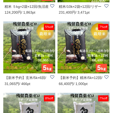
精米 ５kg×2袋×12回/魚沼産
精米/10k×2袋×12回/リザー
124,200円/ 1,863pt
231,400円/ 3,471pt
コシヒカリ/棚..
ブ便/配達日フ..
5%off
7%off
【新米予約】玄米/5k×6回/
【新米予約】精米/5k×12回/
31,065円/ 466pt
66,400円/ 1,000pt
リザーブ便/配..
リザーブ便/配..
8%off
7%off