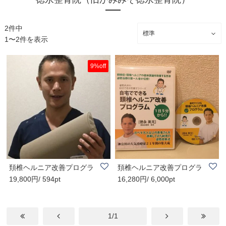
2件中
1〜2件を表示
9%off
頚椎ヘルニア改善プログラ
頚椎ヘルニア改善プログラ
19,800円/ 594pt
16,280円/ 6,000pt
ム購入者限定 ..
ム【効果がなけ..
1/1