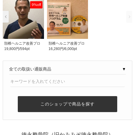
9%off
頚椎ヘルニア改善プロ
頚椎ヘルニア改善プロ
19,800円/594pt
16,280円/6,000pt
グラム購入者限定 ..
グラム【効果がなけ..
▼
このショップで商品を探す
徳永整骨院（旧かみみぞ徳永整骨院）