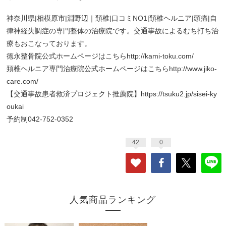
神奈川県|相模原市|淵野辺｜頚椎|口コミNO1|頚椎ヘルニア|頭痛|自
律神経失調症の専門整体の治療院です。交通事故によるむち打ち治
療もおこなっております。
徳永整骨院公式ホームページはこちら
http://kami-toku.com/
頚椎ヘルニア専門治療院公式ホームページはこちら
http://www.jiko-
care.com/
【交通事故患者救済プロジェクト推薦院】
https://tsuku2.jp/sisei-ky
oukai
予約制042-752-0352
42
0
人気商品ランキング