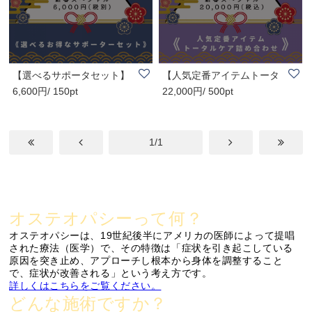
【選べるサポータセット】
【人気定番アイテムトータ
6,600円/ 150pt
22,000円/ 500pt
新春スペシャル..
ルケア詰め合わ..
1/1