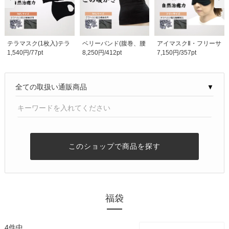
テラマスク(1枚入)テラ
ベリーバンド(腹巻、腰
アイマスクⅡ・フリーサ
1,540円/77pt
8,250円/412pt
7,150円/357pt
ヘルツ(TERAHERTZ)..
巻)M-Lサイズ(1枚..
イズ(1枚入)テラヘ..
▼
このショップで商品を探す
福袋
4件中