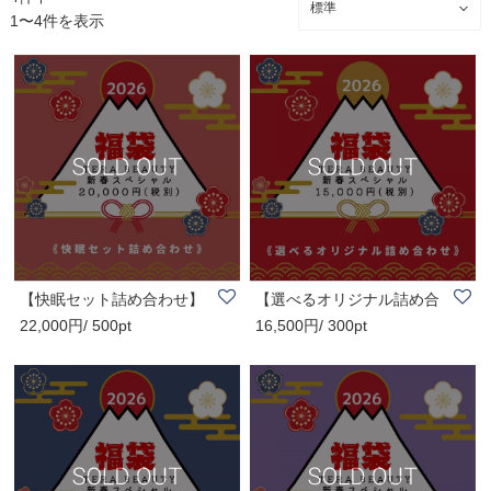
1〜4件を表示
【快眠セット詰め合わせ】
【選べるオリジナル詰め合
22,000円/ 500pt
16,500円/ 300pt
新春スペシャル..
わせセット】新..