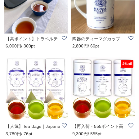
【高ポイント】トラベルテ
陶器のティーマグカップ
6,000円/ 300pt
2,800円/ 60pt
ィーセット 持..
(蓋・茶漉し付き ..
4%off
【人気】Tea Bags｜Japane
【再入荷・555ポイント高
3,780円/ 76pt
9,300円/ 555pt
se Organic Tea..
還元・オススメ..