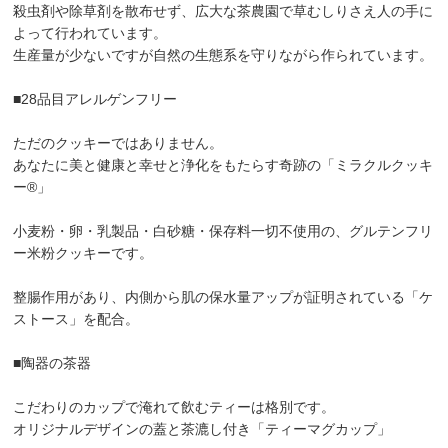
殺虫剤や除草剤を散布せず、広大な茶農園で草むしりさえ人の手に
よって行われています。
生産量が少ないですが自然の生態系を守りながら作られています。
■28品目アレルゲンフリー
ただのクッキーではありません。
あなたに美と健康と幸せと浄化をもたらす奇跡の「ミラクルクッキ
ー®︎」
小麦粉・卵・乳製品・白砂糖・保存料一切不使用の、グルテンフリ
ー米粉クッキーです。
整腸作用があり、内側から肌の保水量アップが証明されている「ケ
ストース」を配合。
■陶器の茶器
こだわりのカップで淹れて飲むティーは格別です。
オリジナルデザインの蓋と茶漉し付き「ティーマグカップ」