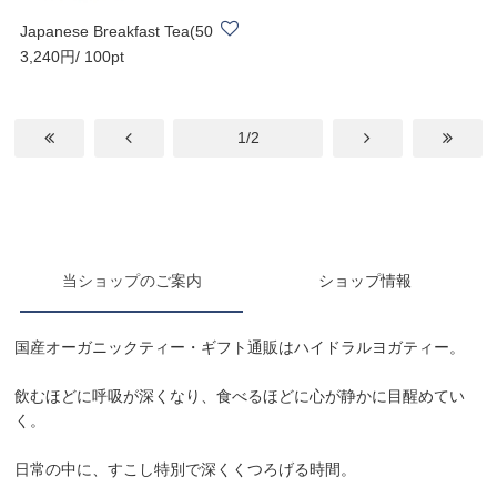
Japanese Breakfast Tea(50
3,240円/ 100pt
g缶入)｜オー..
1/2
当ショップのご案内
ショップ情報
国産オーガニックティー・ギフト通販はハイドラルヨガティー。
飲むほどに呼吸が深くなり、食べるほどに心が静かに目醒めてい
く。
日常の中に、すこし特別で深くくつろげる時間。