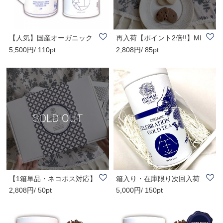
【人気】国産オーガニック
再入荷【ポイント2倍!!】MI
5,500円/ 110pt
2,808円/ 85pt
ティー1種(50g..
RACLE COOKIE®..
【1箱単品・ネコポス対応】
箱入り・在庫限り次回入荷
2,808円/ 50pt
5,000円/ 150pt
MIRACLE COOKI..
無し【最上級】..