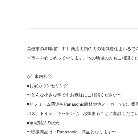
高槻市のJR駅前、芥川商店街内の街の電気屋住まいるで
木市を中心に承っております。他の地域の方もご相談く
◇仕事内容◇
■お家カウンセリング
〜どんな小さな事でもお気軽にご相談ください〜
■リフォーム関連もPanasonic商材や他メーカーでのご
バス、トイレ、キッチン他 お家まるごとご相談くださ
■家電製品の販売
〜取扱商品は「Panasonic」商品となります〜