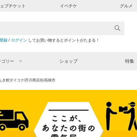
ウェブチケット
イベチケ
グルメ
登録
/
ログイン
してお買い物するとポイントがたまる！
ショップ
特集
テゴリー
んき館ダイコク/芥川商店街/高槻市