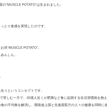
MUSCLE POTATO”は生まれました。
しっとり食感を実現したのです。
MUSCLE POTATO”。
らあんしん。
」。
ち合うというコンセプトです。
題で苦しむ一方で、20億人近くが肥満など食に起因する生活習慣病を抱
ているこの食の不均衡を解消し、開発途上国と先進国双方の人々の健康を同時