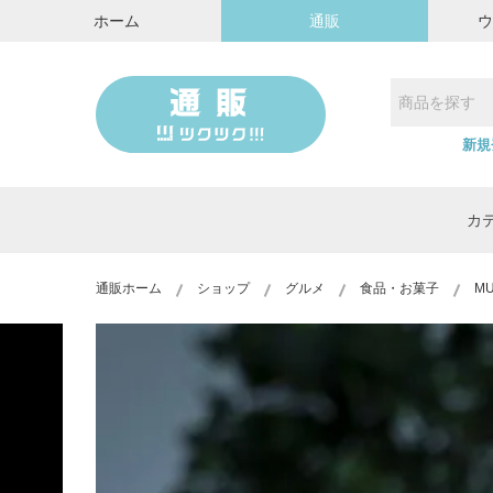
ホーム
通販
新規
カ
通販ホーム
ショップ
グルメ
食品・お菓子
M