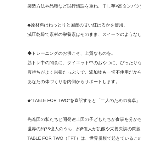
製造方法や品種など試行錯誤を重ね、干し芋×高タンパク質の“
◆原材料はねっとりと国産の甘い紅はるかを使用。
減圧乾燥で素材の栄養素はそのまま、スイーツのような
◆トレーニングのお供こそ、上質なものを。
筋トレ中の間食に、ダイエット中のおやつに、ぴったりなお供“
腹持ちがよく栄養たっぷりで、添加物も一切不使用だか
あなたの体づくりを内側からサポートします。
◆“TABLE FOR TWO”を直訳すると「二人のための食卓
先進国の私たちと開発途上国の子どもたちが食事を分か
世界の約75億人のうち、約8億人が飢餓や栄養失調の問
TABLE FOR TWO（TFT）は、世界規模で起き