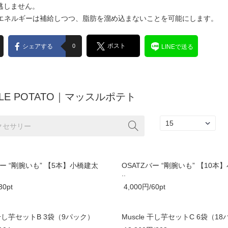
逃しません。
、エネルギーは補給しつつ、脂肪を溜め込まないことを可能にします。
ポスト
シェアする
0
LINEで送る
CLE POTATO｜マッスルポテト
バー “剛腕いも” 【5本】小橋建太
OSATZバー “剛腕いも” 【10本
..
30pt
4,000円/60pt
e 干し芋セットB 3袋（9パック）
Muscle 干し芋セットC 6袋（1