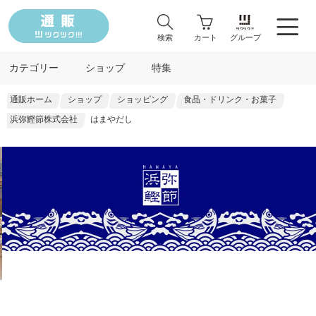
検索
カート
グループ
カテゴリー
ショップ
特集
通販ホーム
ショップ
ショッピング
食品・ドリンク・お菓子
浜弥鰹節株式会社
はまやだし