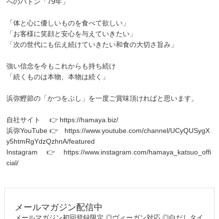
へのバトン「79年」
「体と心に優しいものを食べて欲しい」
「お客様に笑顔と安心を与えていきたい」
「次の世代にも伝え続けていきたい和食の大切さ旨み」
強い信念を今もこれからも持ち続け
「続くものは本物、本物は続く」
浜弥鰹節の「かつをぶし」を一度ご賞味頂ければと思います。
自社サイト 👉
https://hamaya.biz/
浜弥YouTube 👉
https://www.youtube.com/channel/UCyQUSygX
y5htmRgYdzQzhnA/featured
Instagram 👉
https://www.instagram.com/hamaya_katsuo_offi
cial/
メールマガジン配信中
メールマガジン初回登録限定 ◎ヴィーガン対応 ◎白だしタイ