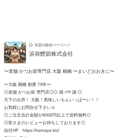
当店の総合ページへ
浜弥鰹節株式会社
〜老舗 かつお節専門店 大阪 鶴橋 〜まいどおおきに〜
〜大阪 鶴橋 創業 79年〜
◎老舗 かつお節 専門店◎◎ 感 ﾊﾏﾔ 謝 ◎
天下の台所！ 大阪！美味しいもんいっぱ〜い！！
お気軽にお問合せ下さい☺
◎ご注文合計金額が8000円以上で送料無料◎
◎皆さまのレビューお待ちしております◎
自社HP
https://hamaya.biz/