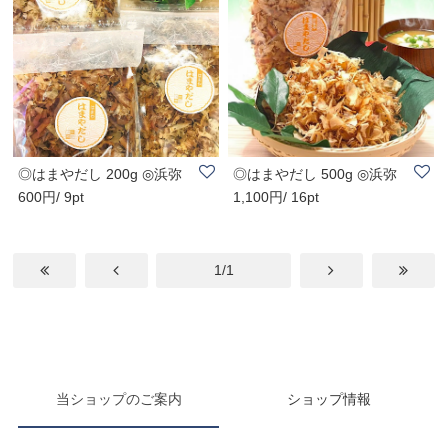
◎はまやだし 200g ◎浜弥
◎はまやだし 500g ◎浜弥
600円/ 9pt
1,100円/ 16pt
鰹節秘伝のブレ..
鰹節秘伝のブレ..
1/1
当ショップのご案内
ショップ情報