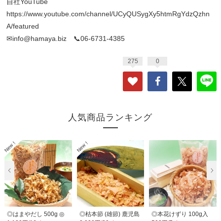
自社YouTube
https://www.youtube.com/channel/UCyQUSygXy5htmRgYdzQzhn
A/featured
✉info@hamaya.biz 📞06-6731-4385
275
0
人気商品ランキング
◎はまやだし 500g ◎
◎枯本節 (雄節) 鹿児島
◎本花けずり 100g入