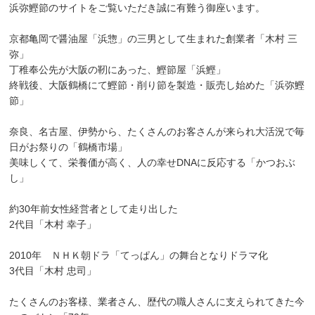
浜弥鰹節のサイトをご覧いただき誠に有難う御座います。
京都亀岡で醤油屋「浜惣」の三男として生まれた創業者「木村 三
弥」
丁稚奉公先が大阪の靭にあった、鰹節屋「浜鰹」
終戦後、大阪鶴橋にて鰹節・削り節を製造・販売し始めた「浜弥鰹
節」
奈良、名古屋、伊勢から、たくさんのお客さんが来られ大活況で毎
日がお祭りの「鶴橋市場」
美味しくて、栄養価が高く、人の幸せDNAに反応する「かつおぶ
し」
約30年前女性経営者として走り出した
2代目「木村 幸子」
2010年 ＮＨＫ朝ドラ「てっぱん」の舞台となりドラマ化
3代目「木村 忠司」
たくさんのお客様、業者さん、歴代の職人さんに支えられてきた今