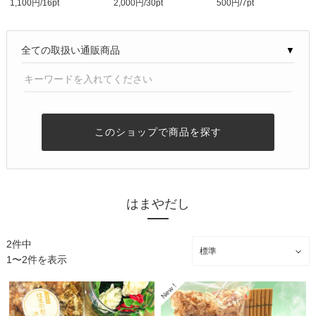
1,100円/16pt
2,000円/30pt
500円/7pt
浜弥鰹節秘伝のブレ..
県産 (山吉）約270..
◎かつお荒節薄削り◎
料..
▼
このショップで商品を探す
はまやだし
2件中
1〜2件を表示