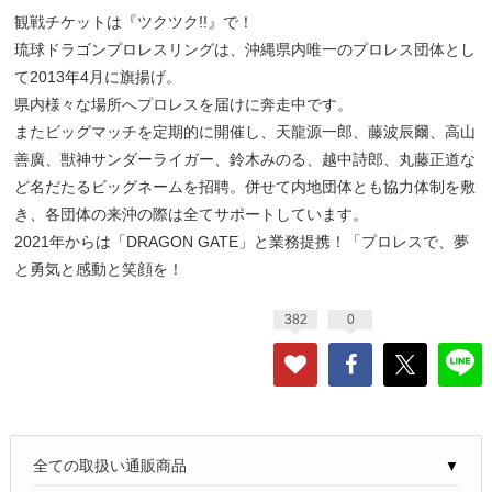
観戦チケットは『ツクツク!!』で！
琉球ドラゴンプロレスリングは、沖縄県内唯一のプロレス団体とし
て2013年4月に旗揚げ。
県内様々な場所へプロレスを届けに奔走中です。
またビッグマッチを定期的に開催し、天龍源一郎、藤波辰爾、高山
善廣、獣神サンダーライガー、鈴木みのる、越中詩郎、丸藤正道な
ど名だたるビッグネームを招聘。併せて内地団体とも協力体制を敷
き、各団体の来沖の際は全てサポートしています。
2021年からは「DRAGON GATE」と業務提携！「プロレスで、夢
と勇気と感動と笑顔を！
382
0
▼