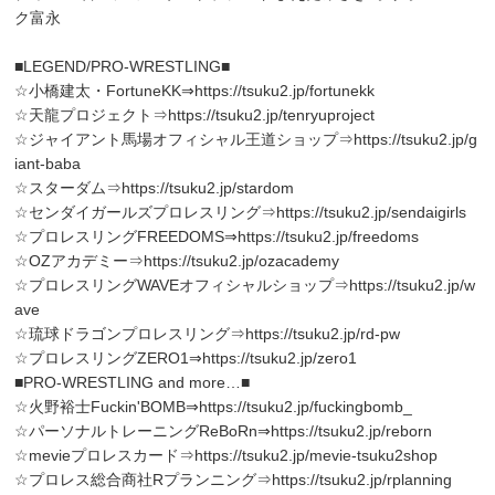
ク富永
■LEGEND/PRO-WRESTLING■
☆小橋建太・FortuneKK⇒
https://tsuku2.jp/fortunekk
☆天龍プロジェクト⇒
https://tsuku2.jp/tenryuproject
☆ジャイアント馬場オフィシャル王道ショップ⇒
https://tsuku2.jp/g
iant-baba
☆スターダム⇒
https://tsuku2.jp/stardom
☆センダイガールズプロレスリング⇒
https://tsuku2.jp/sendaigirls
☆プロレスリングFREEDOMS⇒
https://tsuku2.jp/freedoms
☆OZアカデミー⇒
https://tsuku2.jp/ozacademy
☆プロレスリングWAVEオフィシャルショップ⇒
https://tsuku2.jp/w
ave
☆琉球ドラゴンプロレスリング⇒
https://tsuku2.jp/rd-pw
☆プロレスリングZERO1⇒
https://tsuku2.jp/zero1
■PRO-WRESTLING and more…■
☆火野裕士Fuckin'BOMB⇒
https://tsuku2.jp/fuckingbomb_
☆パーソナルトレーニングReBoRn⇒
https://tsuku2.jp/reborn
☆mevieプロレスカード⇒
https://tsuku2.jp/mevie-tsuku2shop
☆プロレス総合商社Rプランニング⇒
https://tsuku2.jp/rplanning