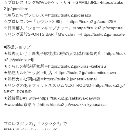
☆プロレスリングWAVEチケットサイトGAMILIBRE⇒
https://tsuku
2.jp/gamilibre
☆鳥取だらずプロレス⇒
https://tsuku2.jp/darazu
☆プロレスバー『カウント2.99』⇒
https://tsuku2.jp/count299
☆日高郁人『ショーンキャプチャー』⇒
https://tsuku2.jp/scapture
☆リング常設SPORTS BAR『M's cafe』⇒
https://tsuku2.jp/mscafe
■応援ショップ
★焼肉えいじ｜新丸子駅徒歩30秒の人気隠れ家焼肉店⇒
https://tsuk
u2.jp/yakinikueiji
★くらしの解決研究所⇒
https://tsuku2.jp/kurasi-kaiketsu
★熱烈カルビ三ッ沢上町店⇒
https://tsuku2.jp/netsumitsuzawa
★熱烈カルビ関内店⇒
https://tsuku2.jp/netsukannai
★リングのあるフィットネスジムNEXT ROUND⇒
https://tsuku2.jp/
NEXT_ROUND
★雑貨屋DAY with⇒
https://tsuku2.jp/zakkaya-daywith
★wazakka京彩々⇒
https://tsuku2.jp/wazakka-kyousaisai
プロレスグッズは『ツクツク!!』で！
琉球ドラゴンプロレスリング