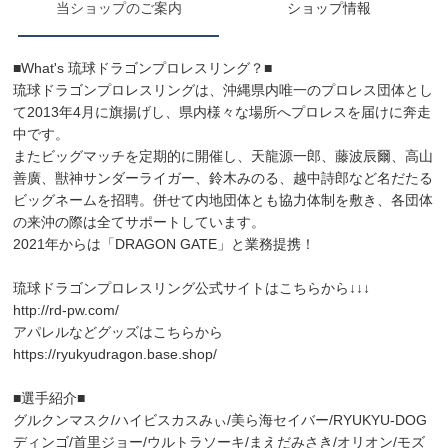
当ショップのご案内
ショップ情報
■What's 琉球ドラゴンプロレスリング？■
琉球ドラゴンプロレスリングは、沖縄県内唯一のプロレス団体とし
て2013年4月に旗揚げし、県内様々な場所へプロレスを届けに奔走
中です。
またビッグマッチを定期的に開催し、天龍源一郎、藤波辰爾、高山
善廣、獣神サンダーライガー、鈴木みのる、越中詩郎など名だたる
ビッグネームを招聘。併せて内地団体とも協力体制を敷き、各団体
の来沖の際は全てサポートしています。
2021年からは「DRAGON GATE」と業務提携！
琉球ドラゴンプロレスリング公式サイトはこちらから↓↓↓
http://rd-pw.com/
アパレルなどグッズはこちらから
https://ryukyudragon.base.shop/
■選手紹介■
グルクンマスク/ハイビスカスみぃ/美ら海セイバー/RYUKYU-DOG
ディンゴ/首里ジョー/ウルトラソーキ/まえだみさき/オリオン/モズ