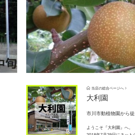
当店の総合ページへ
大利園
市川市動植物園から徒
ようこそ『大利園』へ。
2018年7月29日にネ