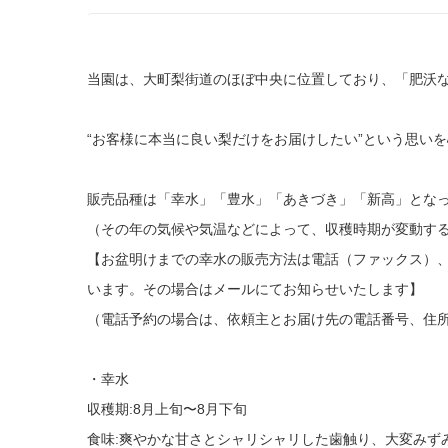
当園は、大町梨街道のほぼ中央に位置しており、「肥沃
“お客様に本当に良い梨だけをお届けしたい”という思い
販売品種は「幸水」「豊水」「あきづき」「新高」とな
（その年の気候や気温などによって、収穫時期が変動す
【お盆明けまでの幸水の販売方法は電話（ファックス）
います。その場合はメールにてお知らせいたします】
（電話予約の場合は、依頼主とお届け先の電話番号、住
・幸水
収穫期:8月上旬〜8月下旬
食味:爽やかな甘さとシャリシャリした歯触り、大変みず