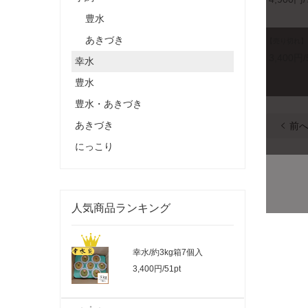
豊水
あきづき
【売り切れ】
3,400円/
幸水
豊水
豊水・あきづき
あきづき
前
にっこり
人気商品ランキング
幸水/約3kg箱7個入
3,400円/51pt