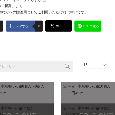
の「新高」まで
切な方への贈答用としてご利用いただければ幸いです。
ポスト
シェアする
0
LINEで送る
幸水/約5kg箱8個入〜9個入
幸水/約5kg箱10個入
【売り切れ】
85pt
5,500円/82pt
幸水/約5kg箱13個入
幸水/約5kg箱14個入
【売り切れ】
73pt
4,700円/70pt