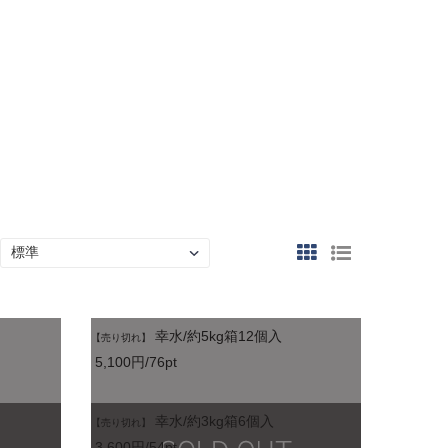
幸水/約5kg箱12個入
【売り切れ】
5,100円/76pt
幸水/約3kg箱6個入
【売り切れ】
3,600円/54pt