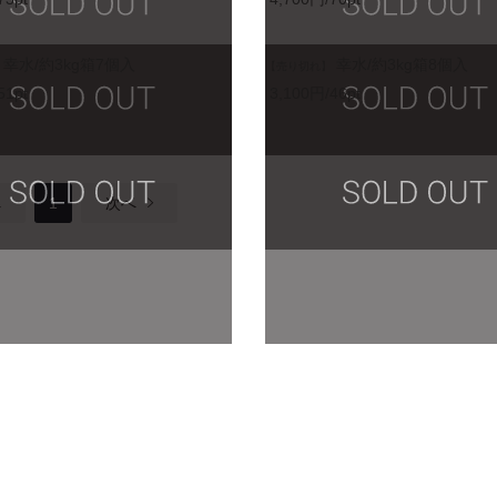
幸水/約3kg箱7個入
幸水/約3kg箱8個入
【売り切れ】
51pt
3,100円/46pt
へ
1
次へ