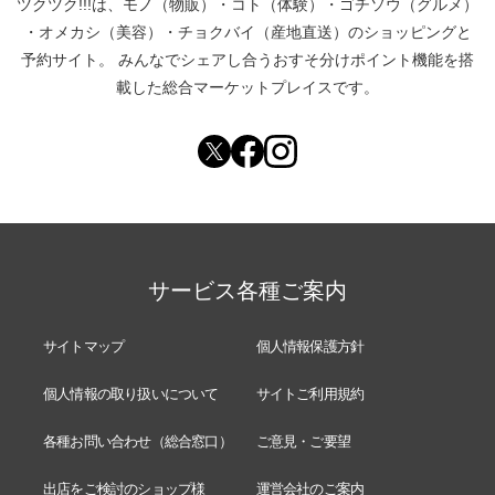
ツクツク!!!は、
モノ（物販）
・
コト（体験）
・
ゴチソウ（グルメ）
・
オメカシ（美容）
・
チョクバイ（産地直送）
のショッピングと
予約サイト。
みんなでシェアし合う
おすそ分けポイント機能
を搭
載した総合マーケットプレイスです。
サービス各種ご案内
サイトマップ
個人情報保護方針
個人情報の取り扱いについて
サイトご利用規約
各種お問い合わせ（総合窓口）
ご意見・ご要望
出店をご検討のショップ様
運営会社のご案内