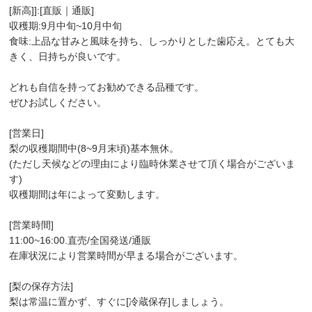
[新高]]:[直販｜通販]
収穫期:9月中旬~10月中旬
食味:上品な甘みと風味を持ち、しっかりとした歯応え。とても大
きく、日持ちが良いです。
どれも自信を持ってお勧めできる品種です。
ぜひお試しください。
[営業日]
梨の収穫期間中(8~9月末頃)基本無休。
(ただし天候などの理由により臨時休業させて頂く場合がございま
す)
収穫期間は年によって変動します。
[営業時間]
11:00~16:00.直売/全国発送/通販
在庫状況により営業時間が早まる場合がございます。
[梨の保存方法]
梨は常温に置かず、すぐに[冷蔵保存]しましょう。