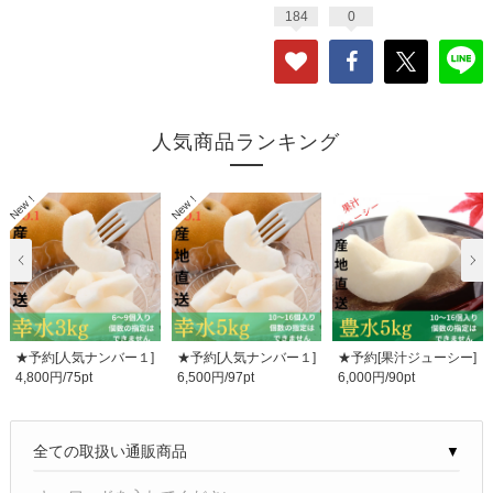
184
0
人気商品ランキング
★予約[人気ナンバー１]
★予約[人気ナンバー１]
★予約[果汁ジューシー]
4,800円/75pt
6,500円/97pt
6,000円/90pt
幸水3kg
幸水5kg
豊水5㎏/10~16個入..
▼