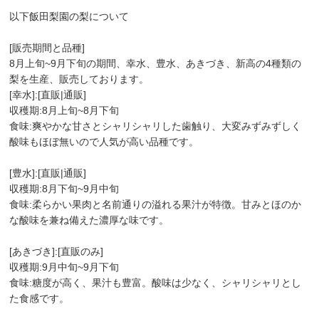
以下飯田梨園の梨について
[販売期間と品種]
8月上旬~9月下旬の期間、幸水、豊水、あきづき、新高の4種類の
梨を生産、販売しております。
[幸水]:[直販|通販]
収穫期:8月上旬~8月下旬
食味:爽やかな甘さとシャリシャリした歯触り、大変みずみずしく
酸味もほぼ無いので人気が高い品種です。
[豊水]:[直販|通販]
収穫期:8月下旬~9月中旬
食味:柔らかい果肉と名前通りの溢れる果汁が特徴。甘みとほのか
な酸味を兼ね備えた濃厚な味です。
[あきづき]:[直販のみ]
収穫期:9月中旬~9月下旬
食味:糖度が高く、果汁も豊富。酸味は少なく、シャリシャリとし
た食感です。