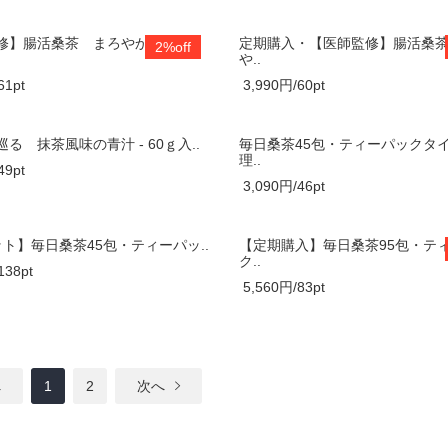
修】腸活桑茶 まろやか風味の
定期購入・【医師監修】腸活桑
2%off
や..
61pt
3,990円/60pt
る 抹茶風味の青汁 - 60ｇ入..
毎日桑茶45包・ティーパックタ
理..
49pt
3,090円/46pt
ット】毎日桑茶45包・ティーパッ..
【定期購入】毎日桑茶95包・テ
ク..
138pt
5,560円/83pt
へ
1
2
次へ