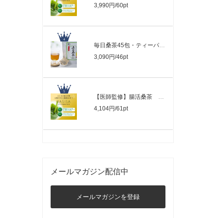
3,990円/60pt
毎日桑茶45包・ティーパックタイプ・料理..
3,090円/46pt
【医師監修】腸活桑茶 まろやか風味の青..
4,104円/61pt
メールマガジン配信中
メールマガジンを登録