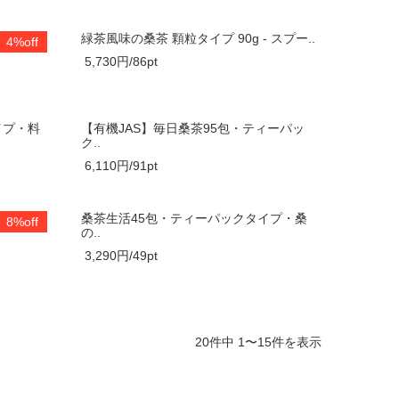
茶 まろ
緑茶風味の桑茶 顆粒タイプ 90g - スプー..
4%off
5,730円/86pt
イプ・料
【有機JAS】毎日桑茶95包・ティーパッ
ク..
6,110円/91pt
ィーパッ
桑茶生活45包・ティーパックタイプ・桑
8%off
の..
3,290円/49pt
20件中 1〜15件を表示