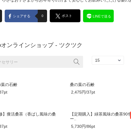
小さなお子さまからお年寄りの方まで安心してお飲みいただける桑のお茶で、皆
ポスト
シェアする
0
LINEで送る
edoオンラインショップ - ツクツク
の葉の石鹸
桑の葉の石鹸
37pt
2,475円/37pt
修】痩活桑茶（香ばし風味の桑
【定期購入】緑茶風味の桑茶90
ー..
37pt
5,730円/86pt