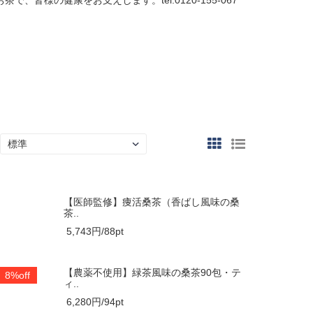
様の健康をお支えします。tel:0120-155-067
【医師監修】痩活桑茶（香ばし風味の桑
茶..
5,743円/88pt
包・ティ
【農薬不使用】緑茶風味の桑茶90包・テ
8%off
ィ..
6,280円/94pt