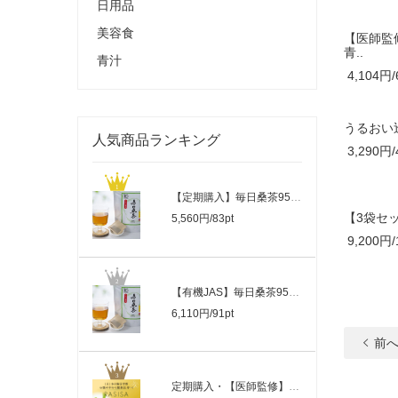
日用品
美容食
【医師監
青..
青汁
4,104円/
うるおい巡
人気商品ランキング
3,290円/
【定期購入】毎日桑茶95包・ティーパック..
【3袋セ
5,560円/83pt
9,200円/
【有機JAS】毎日桑茶95包・ティーパック..
6,110円/91pt
前
定期購入・【医師監修】腸活桑茶 まろや..