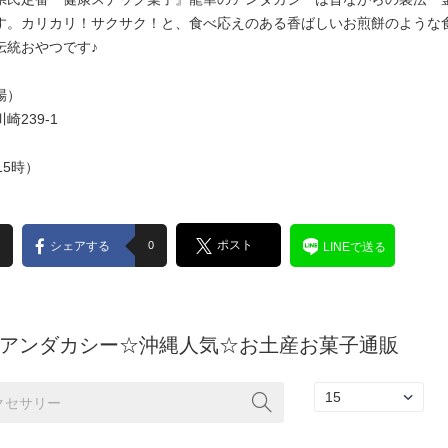
す。カリカリ！サクサク！と、食べ応えのある香ばしいお煎餅のような
伝統おやつです♪
場）
239-1
15時）
ポスト
シェアする
0
LINEで送る
アンダカシー☆沖縄人気☆お土産お菓子通販