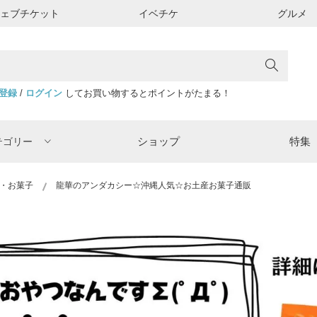
ウェブチケット
イベチケ
グルメ
登録
/
ログイン
してお買い物するとポイントがたまる！
ショップ
特集
テゴリー
・お菓子
龍華のアンダカシー☆沖縄人気☆お土産お菓子通販