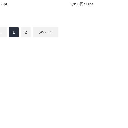
98pt
3,456円/91pt
へ
1
2
次へ