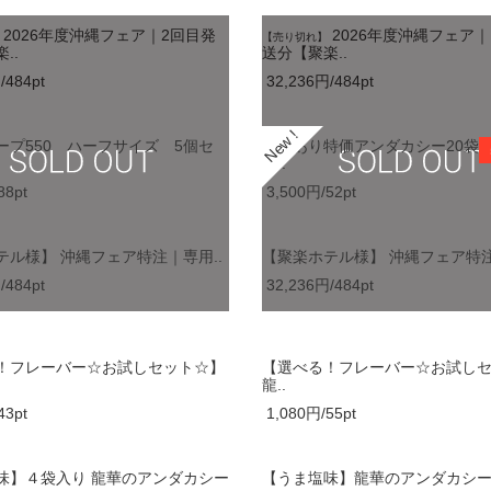
2026年度沖縄フェア｜2回目発
2026年度沖縄フェア
【売り切れ】
..
送分【聚楽..
/484pt
32,236円/484pt
ープ550 ハーフサイズ 5個セ
【訳あり特価アンダカシー20袋
常..
88pt
3,500円/52pt
テル様】 沖縄フェア特注｜専用..
【聚楽ホテル様】 沖縄フェア特注
/484pt
32,236円/484pt
！フレーバー☆お試しセット☆】
【選べる！フレーバー☆お試し
龍..
43pt
1,080円/55pt
味】４袋入り 龍華のアンダカシー
【うま塩味】龍華のアンダカシ