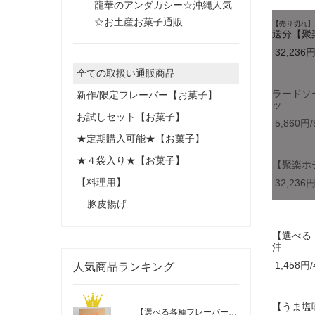
龍華のアンダカシー☆沖縄人気
☆お土産お菓子通販
【売り切れ】
送分【聚楽
32,236円
全ての取扱い通販商品
ラードソ
新作/限定フレーバー【お菓子】
ッ..
お試しセット【お菓子】
5,860円/
★定期購入可能★【お菓子】
★４袋入り★【お菓子】
【聚楽ホ
【料理用】
32,236円
豚皮揚げ
【選べる
沖..
1,458円/
人気商品ランキング
【うま塩
【選べる各種フレーバー】☆高ポイント還..