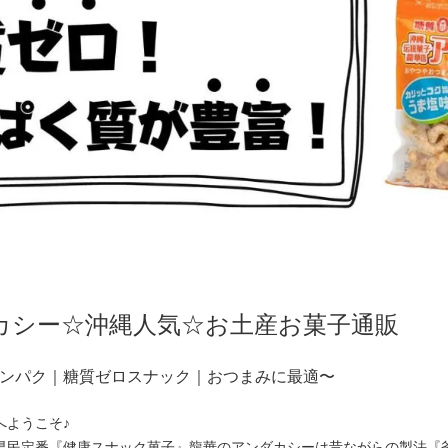
カシー☆沖縄人気☆お土産お菓子通販
ンパク｜糖質ゼロスナック｜おつまみに最適〜
へようこそ♪
県民定番『健康スナック菓子』龍華のアンダカシーは昔ながらの製法『