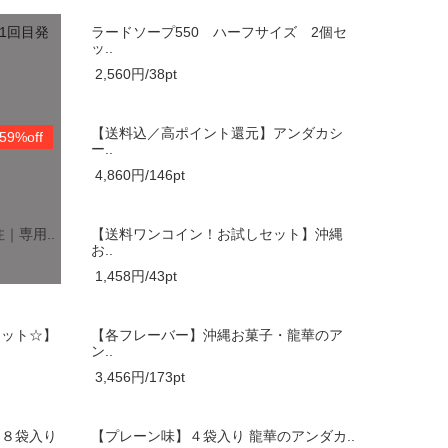
｜1回目発
ラードソープ550 ハーフサイズ 2個セ
ッ..
2,560円/38pt
入】 通
【送料込／高ポイント還元】アンダカシ
59%off
ー..
4,860円/146pt
｜専用..
【送料ワンコイン！お試しセット】沖縄
お..
1,458円/43pt
セット☆】
【各フレーバー】沖縄お菓子・龍華のア
ン..
3,456円/173pt
ー８袋入り
【プレーン味】４袋入り 龍華のアンダカ..