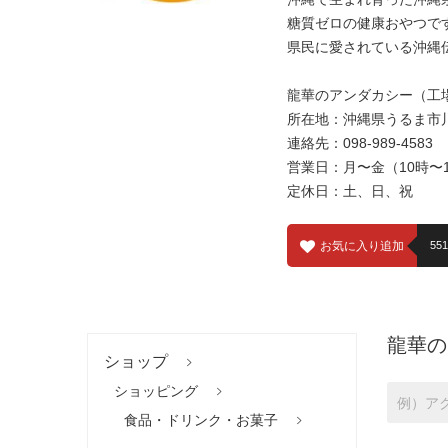
糖質ゼロの健康おやつで
県民に愛されている沖縄
龍華のアンダカシー（工
所在地：沖縄県うるま市川崎
連絡先：098-989-4583
営業日：月〜金（10時〜
定休日：土、日、祝
お気に入り追加
551
龍華の
ショップ
ショッピング
食品・ドリンク・お菓子