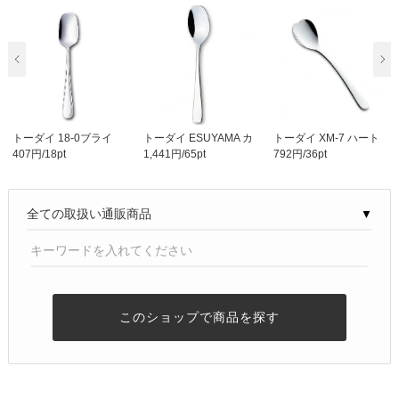
トーダイ 18-0ブライ
トーダイ ESUYAMA カ
トーダイ XM-7 ハート
407円/18pt
1,441円/65pt
792円/36pt
ト カレーチャーハ..
レーライス＆チャー..
物語 ティースプー..
▼
このショップで商品を探す