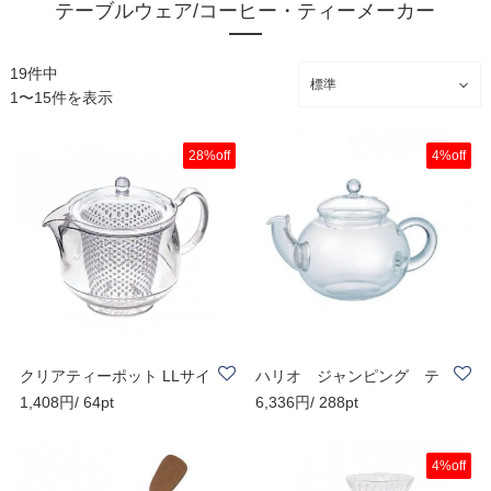
テーブルウェア/コーヒー・ティーメーカー
19件中
1〜15件を表示
28%off
4%off
クリアティーポット LLサイ
ハリオ ジャンピング テ
1,408円/ 64pt
6,336円/ 288pt
ズ クリア ..
ィーポット JP..
4%off