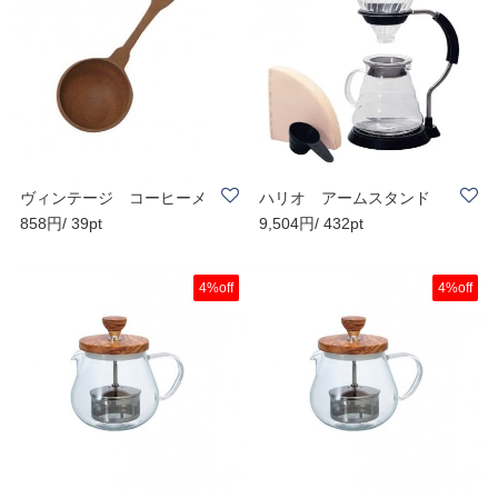
ヴィンテージ コーヒーメ
ハリオ アームスタンド
858円/ 39pt
9,504円/ 432pt
ジャースプーン
ガラスドリッパ..
4%off
4%off