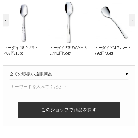
トーダイ 18-0ブライ
トーダイ ESUYAMA カ
トーダイ XM-7 ハート
407円/18pt
1,441円/65pt
792円/36pt
ト カレーチャーハ..
レーライス＆チャー..
物語 ティースプー..
▼
このショップで商品を探す