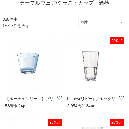
テーブルウェア/グラス・カップ・酒器
325件中
1〜15件を表示
28%off
【ルーチェシリーズ】プリ
Libbey(リビー) ブルックリ
539円/ 24pt
2,954円/ 134pt
ンカップミニ ..
ンシリーズ ..
28%off
28%off