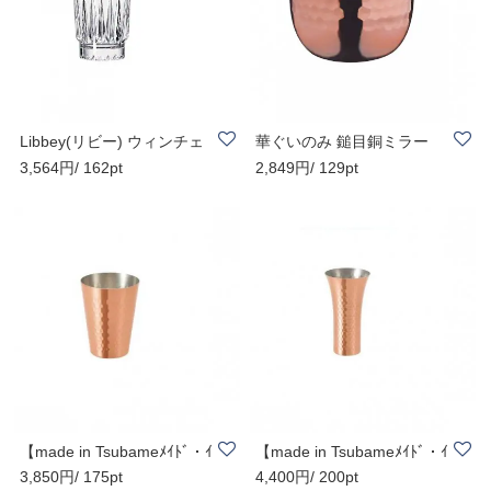
Libbey(リビー) ウィンチェ
華ぐいのみ 鎚目銅ミラー
3,564円/ 162pt
2,849円/ 129pt
スターシリー..
№2761
【made in Tsubameﾒｲﾄﾞ・ｲ
【made in Tsubameﾒｲﾄﾞ・ｲ
3,850円/ 175pt
4,400円/ 200pt
ﾝ・ﾂﾊﾞﾒ認定商..
ﾝ・ﾂﾊﾞﾒ認定商..