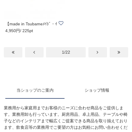
【made in Tsubameﾒｲﾄﾞ・ｲ
4,950円/ 225pt
ﾝ・ﾂﾊﾞﾒ認定商..
1/22
当ショップのご案内
ショップ情報
業務用から家庭用までお客様のニーズに合わせ商品をご提供しま
す。業務用卸も行っています。厨房用品、卓上用品、テーブルや椅
子などのインテリアまで幅広くご提案できる商品を取り揃えており
ます、飲食店等の業務用でご要望の方はお気軽にお問い合わせくだ