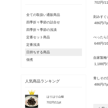
702円/11
全ての取扱い通販商品
刻みすぐ
四季折々季節の詰合せ
486円/7p
四季折々季節の浅漬
定番セット商品
べったら
648円/10
定番浅漬
日持ちする商品
自家製梅
佃煮
1,188円/
青しその
人気商品ランキング
486円/7p
はりはり山椒
702円/11pt