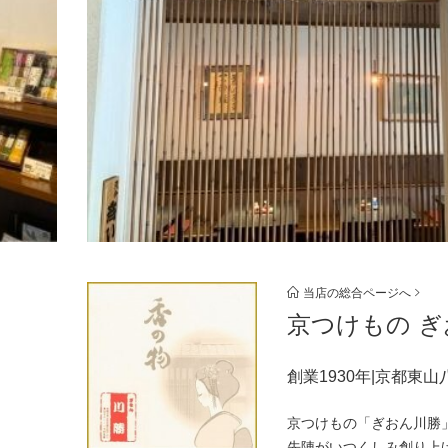
当店の総合ページへ
京つけもの 
創業1930年|京都東
京つけもの「ぎおん川勝」
先陣がいつくしみ創り上