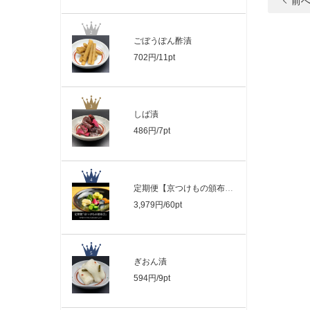
前
ごぼうぽん酢漬
702円/11pt
しば漬
486円/7pt
定期便【京つけもの頒布会】月に一度ぎお..
3,979円/60pt
ぎおん漬
594円/9pt