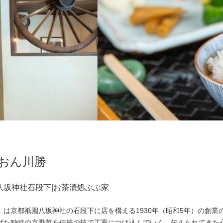
ぎおん川勝
山八坂神社石段下|お茶漬処ぶぶ家
は京都祇園八坂神社の石段下に店を構える1930年（昭和5年）の創業
げた独特の京野菜を伝統の技で丁寧につけ込んでいく。伝えられてきた