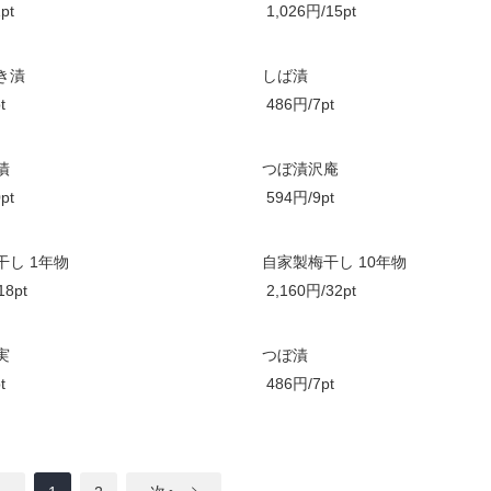
pt
1,026円/15pt
き漬
しば漬
t
486円/7pt
漬
つぼ漬沢庵
pt
594円/9pt
干し 1年物
自家製梅干し 10年物
18pt
2,160円/32pt
実
つぼ漬
t
486円/7pt