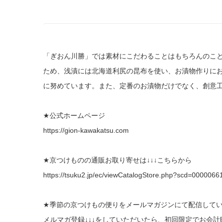
「ぎおん川勝」では素材にこだわることはもちろんのこ
ため、浅漬には北海道利尻の昆布を使い、お漬物作りに
に努めています。また、定番のお漬物だけでなく、創意
★公式ホームページ
https://gion-kawakatsu.com
★京つけものの通販お取り寄せは↓↓↓こちらから
https://tsuku2.jp/ec/viewCatalogStore.php?scd=0000066
★季節の京つけもの便りをメールマガジンにて配信して
メルマガ登録↓↓↓をしていただいたら、初回限定でお会計