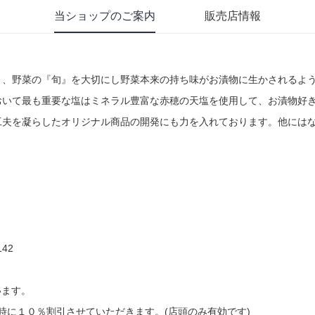
当ショップのご案内
販売店情報
と、野菜の『旬』を大切にし野菜本来の持ち味がお漬物に生かされるよ
おいて最も重要な塩はミネラル豊富な赤穂の天塩を使用して、お漬物好
工夫を凝らしたオリジナル商品の開発にも力を入れております。他には
142
います。
時に１０％割引させていただきます。(店頭のみ有効です)