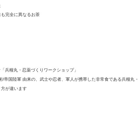
た
味も完全に異なるお茶
食「兵糧丸・忍薬づくりワークショップ」
流忍術/帝国陸軍 由来の、武士や忍者、軍人が携帯した非常食である兵糧丸
り方が違います