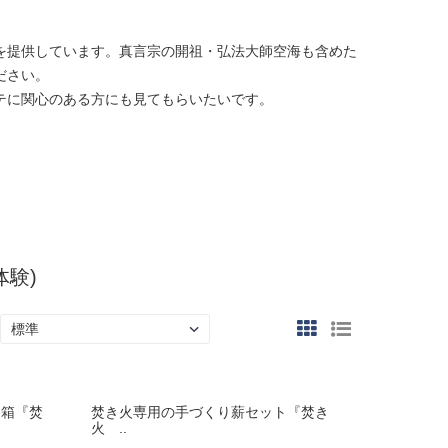
を提供しています。真言宗の開祖・弘法大師空海も含めた
ださい。
テに関心のある方にも見てもらいたいです。
体験)
２箱『焚
焚き火専用の手づくり薪セット『焚き
火 ..