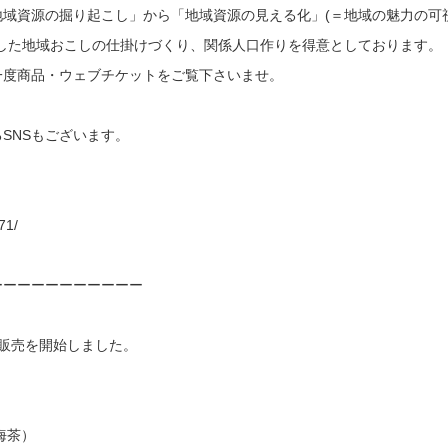
域資源の掘り起こし」から「地域資源の見える化」(＝地域の魅力の可視
した地域おこしの仕掛けづくり、関係人口作りを得意としております。
一度商品・ウェブチケットをご覧下さいませ。
SNSもございます。
71/
ーーーーーーーーーーー
年販売を開始しました。
海茶）