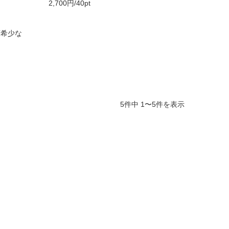
2,700円/40pt
変希少な
5件中 1〜5件を表示