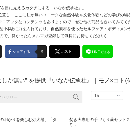
性”を目に見えるカタチにする「いなか伝承社」。
位置し、ここにしか無いユニークな自然体験や文化体験などの学びの場
マニアックなコンテンツもありますので、ぜひ他の商品も覗いてみてく
活用体験に力を入れており、自然素材を使ったセルフケア・ボディメン
すので、良かったらメルマガ登録して気長にお待ちください)
ポスト
シェアする
0
LINEで送る
にしか無い” を提供『いなか伝承社』｜モノ×コト(
年前の明かりを楽しむ灯火器、「タ
焚き火専用の手づくり薪セット
き..