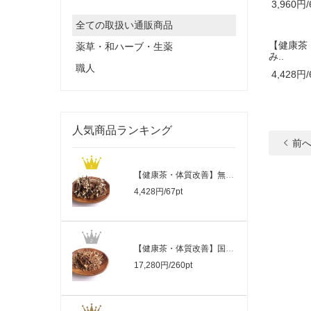
3,960円/
全ての取扱い通販商品
【健康茶
薬草・和ハーブ・生薬
み..
職人
4,428円/
人気商品ランキング
前
【健康茶・体質改善】無農薬栽培の手摘み..
4,428円/67pt
【健康茶・体質改善】国産・大変希少な日..
17,280円/260pt