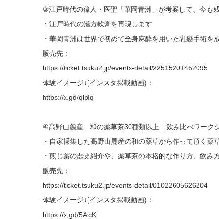
③江戸時代の偉人・医聖「華岡青洲」が考案して、今も
・江戸時代の漢方軟膏を再現します
・華岡青洲は世界で初めて全身麻酔を用いた乳癌手術を
販売先：
https://ticket.tsuku2.jp/events-detail/22515201462095
体験イメージ↓(インスタ掲載動画)：
https://x.gd/qlpIq
④高野山麓産 和の薬草茶30種類以上 飲み比べワーク
・自家採集した高野山麓産の和の薬草から作って頂く薬
・煎じ薬の歴史紹介や、薬草茶の本格的な作り方、飲み
販売先：
https://ticket.tsuku2.jp/events-detail/01022605626204
体験イメージ↓(インスタ掲載動画)：
https://x.gd/5AicK