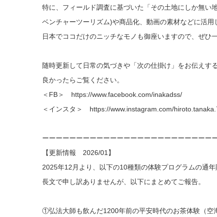
特に、フィールド調査に基づいた「その土地にしか無い地
ベンチャーツーリズム)や商品化、動画の素材などに活用
日本でココだけのニッチなモノも御座いますので、ぜひ
随時更新して日常の気づきや「次の仕掛け」をお伝えする
良かったらご覧ください。
＜FB＞
https://www.facebook.com/inakadss/
＜インスタ＞
https://www.instagram.com/hiroto.tanaka.
ーーーーーーーーーーーーーーーーーーーーーーーーー
【更新情報 2026/01】
2025年12月より、以下の10種類の体験プログラムの通
長文で申し訳ありませんが、以下にまとめてご報告。
①弘法大師も飲んだ1200年前の平安時代のお茶体験（空