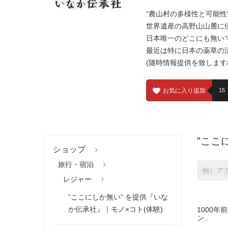
“農山村の多様性と可能
世界遺産の高野山山麓に
日本唯一のどこにも無い
最近は特に日本の薬草の
(随時情報提供を致しま
お気に入り追加
15
”ここ
ショップ
旅行・宿泊
レジャー
”ここにしか無い” を提供『いな
か伝承社』｜モノ×コト(体験)
1000
ン..