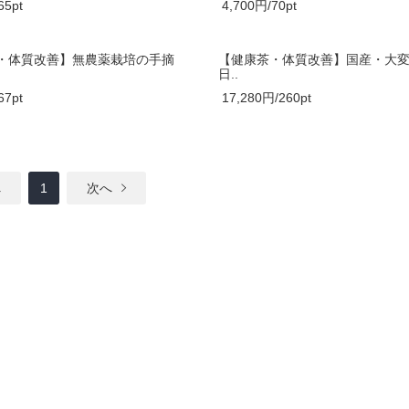
65pt
4,700円/70pt
・体質改善】無農薬栽培の手摘
【健康茶・体質改善】国産・大
日..
67pt
17,280円/260pt
へ
1
次へ