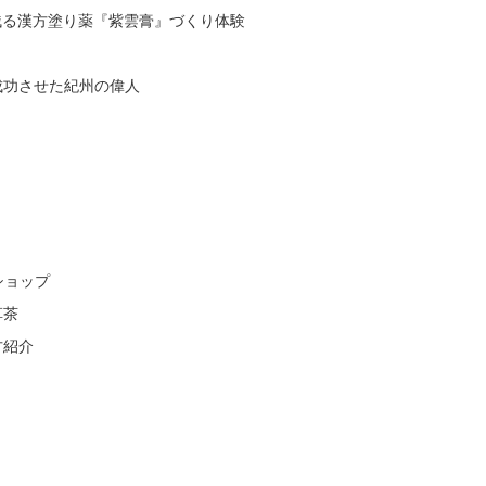
残る漢方塗り薬『紫雲膏』づくり体験
成功させた紀州の偉人
ショップ
草茶
方紹介