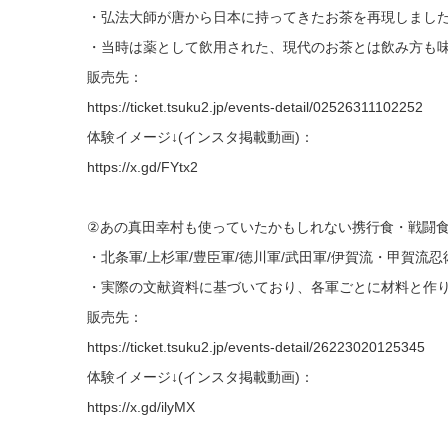
・弘法大師が唐から日本に持ってきたお茶を再現しまし
・当時は薬として飲用された、現代のお茶とは飲み方も
販売先：
https://ticket.tsuku2.jp/events-detail/02526311102252
体験イメージ↓(インスタ掲載動画)：
https://x.gd/FYtx2
②あの真田幸村も使っていたかもしれない携行食・戦闘
・北条軍/上杉軍/豊臣軍/徳川軍/武田軍/伊賀流・甲賀
・実際の文献資料に基づいており、各軍ごとに材料と作
販売先：
https://ticket.tsuku2.jp/events-detail/26223020125345
体験イメージ↓(インスタ掲載動画)：
https://x.gd/ilyMX