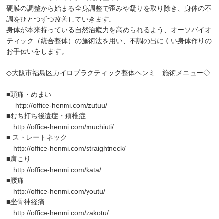
硬膜の調整から始まる全身調整で歪みや凝りを取り除き、身体の不
調をひとつずつ改善していきます。
身体が本来持っている自然治癒力を高められるよう、オーソバイオ
ティック（統合整体）の施術法を用い、不調の出にくい身体作りの
お手伝いをします。
◇大阪市福島区カイロプラクティック整体ヘンミ 施術メニュー◇
■頭痛・めまい
http://office-henmi.com/zutuu/
■むち打ち後遺症・頚椎症
http://office-henmi.com/muchiuti/
■ ストレートネック
http://office-henmi.com/straightneck/
■肩こり
http://office-henmi.com/kata/
■腰痛
http://office-henmi.com/youtu/
■坐骨神経痛
http://office-henmi.com/zakotu/