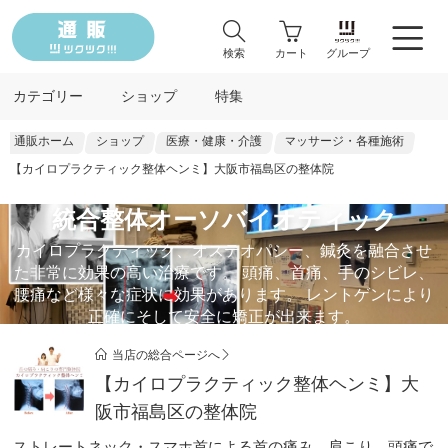
検索
カート
グループ
カテゴリー
ショップ
特集
通販ホーム
ショップ
医療・健康・介護
マッサージ・各種施術
【カイロプラクティック整体ヘンミ】大阪市福島区の整体院
統合整体オーソバイオティック
カイロプラクティック、オステオパシー、鍼灸を融合させ
た非常に効果の高い治療です。 頭痛、首痛、手のシビレ、
腰痛など様々な症状に効果があります。 レントゲンにより
正確にそして安全に矯正が出来ます。
当店の総合ページへ
【カイロプラクティック整体ヘンミ】大
阪市福島区の整体院
ストレートネック・スマホ首による首の痛み、肩こり、頭痛で