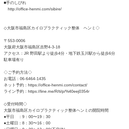
■手のしびれ
http://office-henmi.com/sibire/
◇大阪市福島区カイロプラクティック整体 ヘンミ◇
〒553-0006
大阪府大阪市福島区吉野4-3-18
アクセス：JR 野田駅より徒歩4分・地下鉄玉川駅から徒歩6分
駐車場有り
◇ご予約方法◇
お電話：06-6464-1435
ネット予約：
https://office-henmi.com/contact/
ライン予約：
https://line.me/R/ti/p/%40eej0354r
◇受付時間◇
大阪市福島区カイロプラクティック整体ヘンミの開院時間
●平日 ：9：00〜19：30
●土曜日：8：30〜16：00