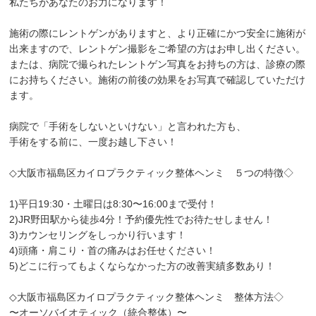
私たちがあなたのお力になります！
施術の際にレントゲンがありますと、より正確にかつ安全に施術が
出来ますので、レントゲン撮影をご希望の方はお申し出ください。
または、病院で撮られたレントゲン写真をお持ちの方は、診療の際
にお持ちください。施術の前後の効果をお写真で確認していただけ
ます。
病院で「手術をしないといけない」と言われた方も、
手術をする前に、一度お越し下さい！
◇大阪市福島区カイロプラクティック整体ヘンミ ５つの特徴◇
1)平日19:30・土曜日は8:30〜16:00まで受付！
2)JR野田駅から徒歩4分！予約優先性でお待たせしません！
3)カウンセリングをしっかり行います！
4)頭痛・肩こり・首の痛みはお任せください！
5)どこに行ってもよくならなかった方の改善実績多数あり！
◇大阪市福島区カイロプラクティック整体ヘンミ 整体方法◇
〜オーソバイオティック（統合整体）〜