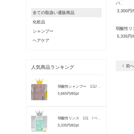
バ..
3,300円/
全ての取扱い通販商品
化粧品
弱酸性リン
シャンプー
5,335円/
ヘアケア
前
人気商品ランキング
弱酸性シャンプー 1㍑/ ベルスルス シ..
5,665円/85pt
弱酸性リンス 1㍑ / ベルスルス リン..
5,335円/82pt