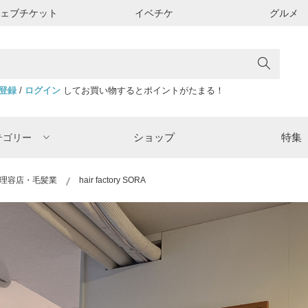
ウェブチケット
イベチケ
グルメ
登録
/
ログイン
してお買い物するとポイントがたまる！
ショップ
特集
テゴリー
理容店・毛髪業
hair factory SORA