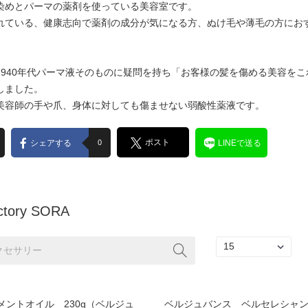
染めとパーマの薬剤を使っている美容室です。
れている、健康志向で薬剤の成分が気になる方、ぬけ毛や薄毛の方にお
1940年代パーマ液そのものに疑問を持ち「お客様の髪を傷める美容を
しました。
美容師の手や爪、身体に対しても傷ませない弱酸性薬液です。
ポスト
シェアする
0
LINEで送る
actory SORA
メントオイル 230g（ベルジュ
ベルジュバンス ベルセレシャン