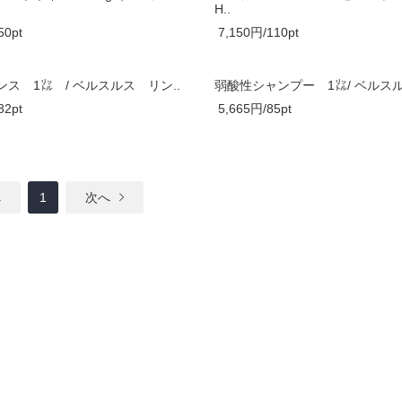
H..
50pt
7,150円/110pt
ス 1㍑ / ベルスルス リン..
弱酸性シャンプー 1㍑/ ベルスル
82pt
5,665円/85pt
へ
1
次へ