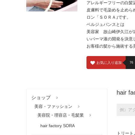
アレルギーフリーの白髪
皮膚料で毛染めを止めら
ロン「ＳＯＲＡ｣です。
ベルジュバンスとは
美容家 故山崎伊久江が
いパーマ液の開発を決意
お客様の髪から施術する
お気に入り追加
76
hair f
ショップ
美容・ファッション
美容院・理容店・毛髪業
hair factory SORA
トリート