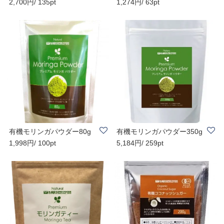
2,700円/ 135pt
1,274円/ 63pt
0㎎×300粒 送料..
送料無料
有機モリンガパウダー80g
有機モリンガパウダー350g
1,998円/ 100pt
5,184円/ 259pt
送料無料
送料無料