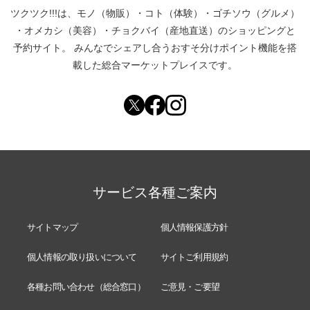
ツクツク!!!は、
モノ（物販）
・
コト（体験）
・
ゴチソウ（グルメ）
・
オメカシ（美容）
・
チョクバイ（産地直送）
のショッピングと
予約サイト。
みんなでシェアし合う
おすそ分けポイント機能
を搭
載した総合マーケットプレイスです。
サービス各種ご案内
サイトマップ
個人情報保護方針
個人情報の取り扱いについて
サイトご利用規約
各種お問い合わせ（総合窓口）
ご意見・ご要望