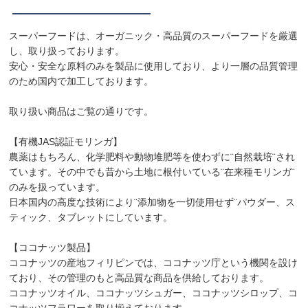
スーパーフードは、オーガニック・高品質のスーパーフードを厳選
し、取り扱っております。
安心・安全な原料のみを製品に使用しており、より一層の品質管理
のため国内で加工しております。
取り扱い商品はご覧の通りです。
【有機JAS認証モリンガ】
農薬はもちろん、化学肥料や動物堆肥等を使わずに¨自然栽培¨され
ています。その中でも昔から土地に根付いている¨在来種モリンガ¨
のみを扱っています。
日本国内の高度な技術により¨添加物を一切使用せず¨パウダー、ス
ティック、タブレットにしています。
【ココナッツ製品】
ココナッツの産地フィリピンでは、ココナッツ庁という機関を設け
ており、その管理のもと高品質な商品を供給しております。
ココナッツオイル、ココナッツシュガー、ココナッツシロップ、コ
コナッツフラワーを取り揃えております。