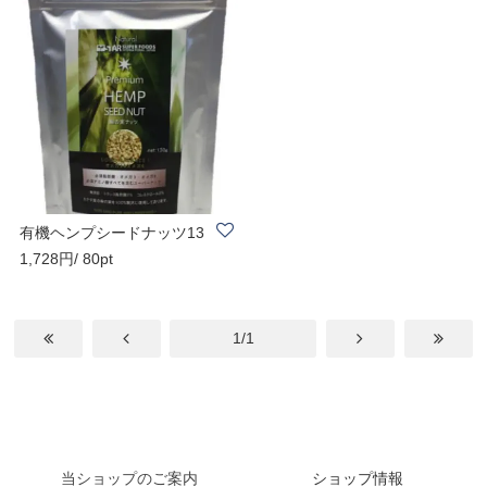
有機ヘンプシードナッツ13
1,728円/ 80pt
0g 送料無料
1/1
当ショップのご案内
ショップ情報