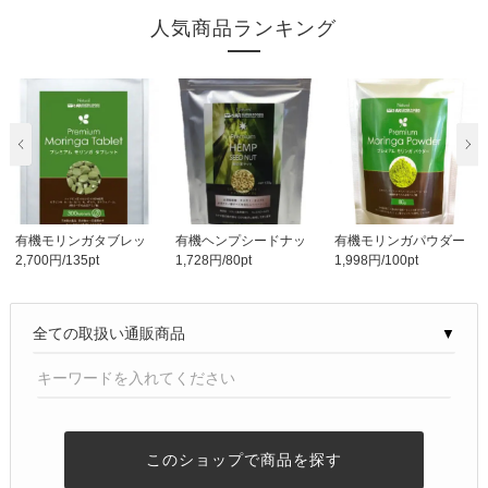
人気商品ランキング
有機モリンガタブレッ
有機ヘンプシードナッ
有機モリンガパウダー
2,700円/135pt
1,728円/80pt
1,998円/100pt
ト200㎎×300粒 送料..
ツ130g 送料無料
80g 送料無料
▼
このショップで商品を探す