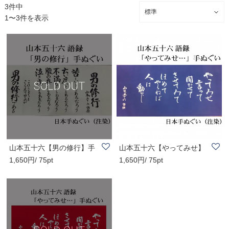
3件中
1〜3件を表示
山本五十六【男の修行】手
山本五十六【やってみせ】
1,650円/ 75pt
1,650円/ 75pt
ぬぐい/連合艦..
手ぬぐい 青/連..