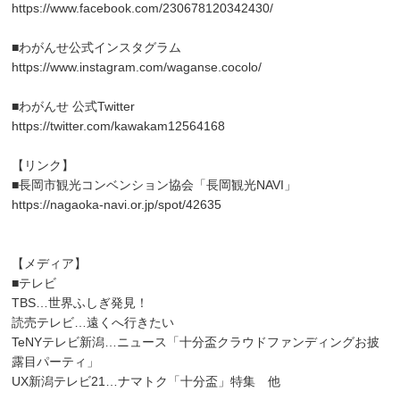
https://www.facebook.com/230678120342430/
■わがんせ公式インスタグラム
https://www.instagram.com/waganse.cocolo/
■わがんせ 公式Twitter
https://twitter.com/kawakam12564168
【リンク】
■長岡市観光コンベンション協会「長岡観光NAVI」
https://nagaoka-navi.or.jp/spot/42635
【メディア】
■テレビ
TBS…世界ふしぎ発見！
読売テレビ…遠くへ行きたい
TeNYテレビ新潟…ニュース「十分盃クラウドファンディングお披
露目パーティ」
UX新潟テレビ21…ナマトク「十分盃」特集 他