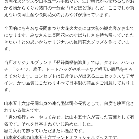
長岡花火グッズや山本五十六手ぬぐい、江戸時代から伝わるながお
か名物からくりお猪口の十分盃「ほどほどⓇ」など、ここでしか買
えない長岡土産や長岡花火のおみやげが揃っています。
全国的にも有名な長岡まつり大花火大会には大勢の観光客がお出で
になります。みなさんに長岡花火のすばらしさを持ち帰っていただ
きたい！との思いからオリジナルの長岡花火グッズを作っていま
す。
当店オリジナルブランド「登録商標信濃川」では、タオル、ハンカ
チ、Tシャツ、扇子、トートバッグやポーチなど幅広い商品をそろ
えております。コンセプトは日常使いが出来るユニセックスなデザ
イン、かつ品質にこだわりすべて日本製の商品をご用意しておりま
す。
山本五十六は長岡出身の連合艦隊司令長官として、何度も映画化さ
れている偉人です。
「男の修行」や「やってみせ」は山本五十六が言った言葉として有
名です。それを日本手ぬぐいに染めたました。
額に入れて飾っていただきたい逸品です。
山本家公認の山本五十六ブランドオフィシャルグッズです。