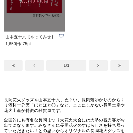
山本五十六【やってみせ】
1,650円/ 75pt
手ぬぐい 赤/連..
1/1