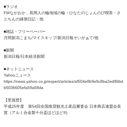
■ラジオ
FMながおか…長岡人の輪地域の輪・ひなたのじょんのび喫茶・さ
とちんの縁側日記・他
■雑誌・フリーペーパー
月間新潟こまち/マイスキップ/新潟日報そいがぁて/他
■新聞
新潟日報/日本経済新聞
■ネットニュース
Yahooニュース
https://news.yahoo.co.jp/expert/articles/af504e8b9e9c8ba2ed96bd
b5036605efa59a58da
【受賞歴】
平成25年度 第54回全国推奨観光土産品審査会 日本商店連盟会長
賞（アルミ合金製十分盃ほどほど®)