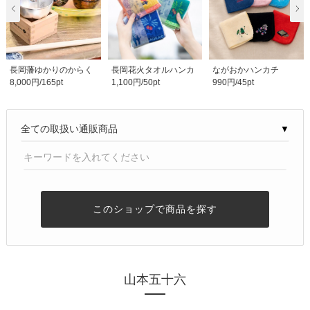
長岡藩ゆかりのからく
長岡花火タオルハンカ
ながおかハンカチ
8,000円/165pt
1,100円/50pt
990円/45pt
り酒杯 アルミ合金..
チ|長岡花火大会|長..
▼
このショップで商品を探す
山本五十六