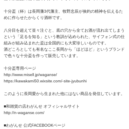
十分盃（杯）は長岡藩3代藩主、牧野忠辰が倹約の精神を伝えるた
めに作らせたからくり酒杯です。
八分目を超えて並々注ぐと、底の穴から全てお酒が流れ出てしまう
という「足るを知る」という教訓が込められた、サイフォン式の仕
組みが組み込まれた盃は全国的にも大変珍しいものです。
酒どころとしても有名なここ長岡から「ほどほど」というブランド
で色々な十分盃を作って販売しています。
十分盃専用ページ
http://www.misell.jp/waganse/
https://kawakami50.wixsite.com/-site-jyubunhi
このように長岡愛から生まれた他にはない商品を発信しています。
■和雑貨の店わがんせ オフィシャルサイト
http://n-waganse.com/
■わがんせ 公式FACEBOOKページ