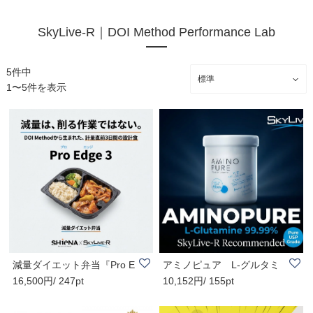
SkyLive-R｜DOI Method Performance Lab
5件中
1〜5件を表示
減量ダイエット弁当『Pro E
アミノピュア L-グルタミ
16,500円/ 247pt
10,152円/ 155pt
dge 3（プロ..
ン （500g）