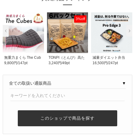
3%off
無重力まくら The Cub
TONPI（とんぴ）高た
減量ダイエット弁当
9,800円/147pt
3,240円/49pt
16,500円/247pt
es
んぱく低糖質食品６..
『Pro Edge 3（プロ..
▼
このショップで商品を探す