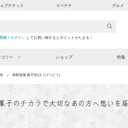
ウェブチケット
イベチケ
グルメ
登録
/
ログイン
してお買い物するとポイントがたまる！
ショップ
特集
テゴリー
味
奉献菓舗 鳳月堂(ほうげつどう)