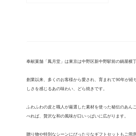
奉献菓舗「鳳月堂」は東京は中野区新中野駅前の鍋屋横
創業以来、多くのお客様から愛され、育まれて90年が経
しさを感じるあの味わい、どら焼きです。
ふわふわの皮と職人が厳選した素材を使った秘伝のあんこ
べれば、贅沢な和の風味が口いっぱいに広がります。
贈り物や特別なシーンにぴったりなギフトセットもご用