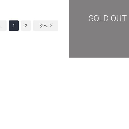
へ
1
2
次へ