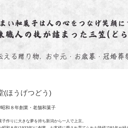
堂(ほうげつどう)
/昭和８年創業・老舗和菓子
菓子作りに大きな夢を持ち新潟から一人で上京。
昭和８年(1933年)に創業。お客様に愛され育てられお陰様で91年が