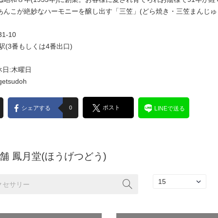
あんこが絶妙なハーモニーを醸し出す「三笠」(どら焼き・三笠まんじゅう
1-10
駅(3番もしくは4番出口)
休日:木曜日
ogetsudoh
ポスト
シェアする
0
LINEで送る
舗 鳳月堂(ほうげつどう)