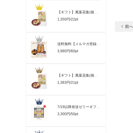
【ギフト】萬葉花集(個包装お煎餅) ３箱..
1,350円/22pt
前
送料無料【メルマガ登録特典１回限り】三..
3,980円/60pt
【ギフト】萬葉花集(個包装お煎餅)1箱〜2..
1,383円/21pt
7/19以降発送ゼリーギフト果菓涼々18個入..
3,300円/50pt