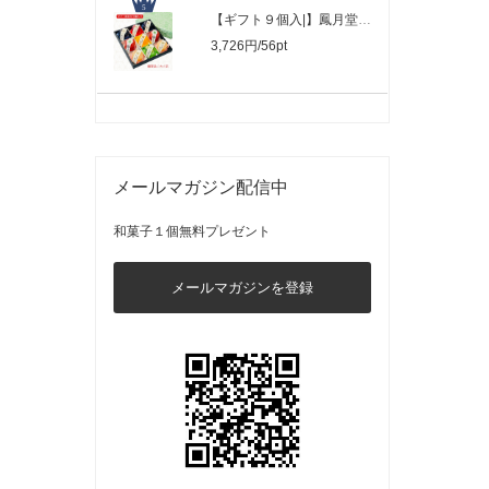
【ギフト９個入|】鳳月堂セレクト「ゼリ..
3,726円/56pt
メールマガジン配信中
和菓子１個無料プレゼント
メールマガジンを登録