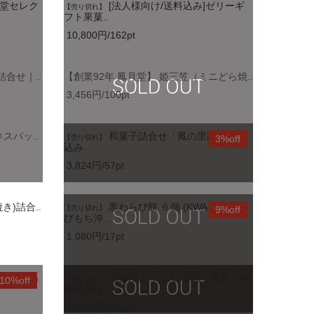
月堂セレク
[法人様向け/送料込み]ゼリーギ
【売り切れ】
フト果菓..
10,800円/162pt
合せ｜..
【創業92年 鳳月堂】 姫三笠（ミニどら焼..
3,456円/100pt
スパッ..
和菓子詰合せ「鳳の里路」送料
【売り切れ】
3%off
込み
3,824円/57pt
き)詰合..
黒わらび餅 ６個 (KWA-10) わら
【売り切れ】
9%off
びもち沖..
1,080円/17pt
ケーキ・あ
備蓄用ようかん(常温で最大５年
10%off
【売り切れ】
間保存)1..
15,400円/231pt