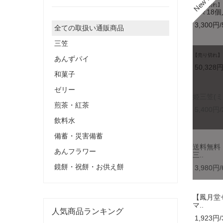
【売り切れ】
涼々18個入
3,300円/
全ての取扱い通販商品
三笠
【売り切れ】
あんずパイ
50,328円
和菓子
ゼリー
姫三笠(ミ
煎茶・紅茶
5,400円/
飲料水
備蓄・災害備蓄
送料無料
あんフラワー
三..
鏡餅・祝餅・お供え餅
3,980円/
【鳳月堂
マ..
人気商品ランキング
1,923円/