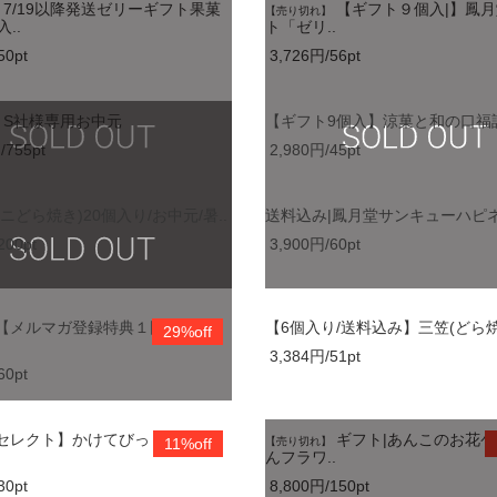
7/19以降発送ゼリーギフト果菓
【ギフト９個入|】鳳
【売り切れ】
..
ト「ゼリ..
50pt
3,726円/56pt
S社様専用お中元
【ギフト9個入】涼菓と和の口福詰
/755pt
2,980円/45pt
ニどら焼き)20個入り/お中元/暑..
送料込み|鳳月堂サンキューハピネ
200pt
3,900円/60pt
【メルマガ登録特典１回限り】
【6個入り/送料込み】三笠(どら焼
29%off
3,384円/51pt
60pt
セレクト】かけてびっくり塩ト
ギフト|あんこのお花
11%off
【売り切れ】
んフラワ..
30pt
8,800円/150pt