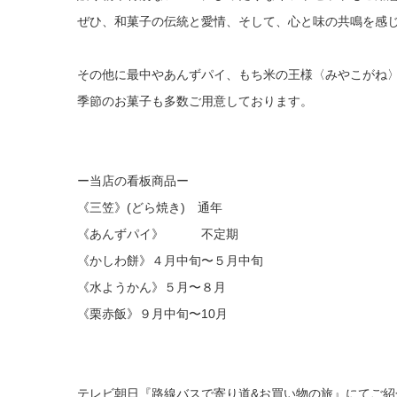
ぜひ、和菓子の伝統と愛情、そして、心と味の共鳴を感
その他に最中やあんずパイ、もち米の王様〈みやこがね
季節のお菓子も多数ご用意しております。
ー当店の看板商品ー
《三笠》(どら焼き) 通年
《あんずパイ》 不定期
《かしわ餅》４月中旬〜５月中旬
《水ようかん》５月〜８月
《栗赤飯》９月中旬〜10月
テレビ朝日『路線バスで寄り道&お買い物の旅』にてご紹