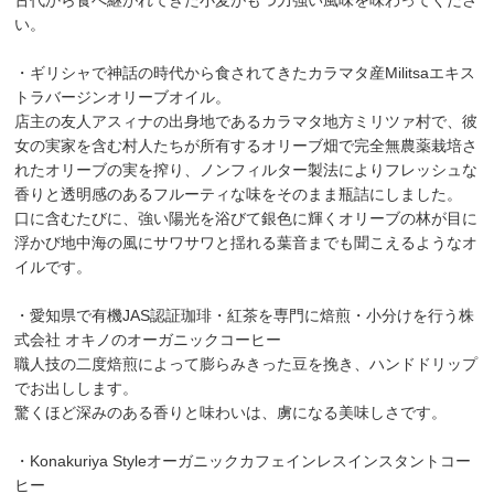
古代から食べ継がれてきた小麦がもつ力強い風味を味わってくださ
い。
・ギリシャで神話の時代から食されてきたカラマタ産Militsaエキス
トラバージンオリーブオイル。
店主の友人アスィナの出身地であるカラマタ地方ミリツァ村で、彼
女の実家を含む村人たちが所有するオリーブ畑で完全無農薬栽培さ
れたオリーブの実を搾り、ノンフィルター製法によりフレッシュな
香りと透明感のあるフルーティな味をそのまま瓶詰にしました。
口に含むたびに、強い陽光を浴びて銀色に輝くオリーブの林が目に
浮かび地中海の風にサワサワと揺れる葉音までも聞こえるようなオ
イルです。
・愛知県で有機JAS認証珈琲・紅茶を専門に焙煎・小分けを行う株
式会社 オキノのオーガニックコーヒー
職人技の二度焙煎によって膨らみきった豆を挽き、ハンドドリップ
でお出しします。
驚くほど深みのある香りと味わいは、虜になる美味しさです。
・Konakuriya Styleオーガニックカフェインレスインスタントコー
ヒー