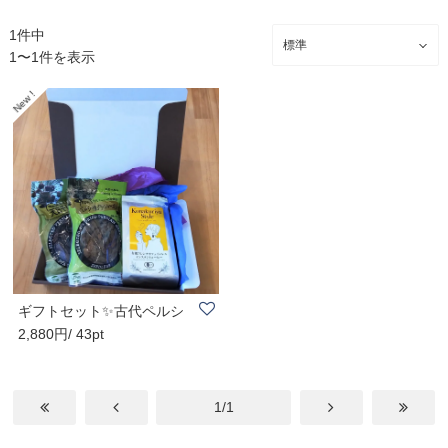
1件中
1〜1件を表示
ギフトセット✨古代ペルシ
2,880円/ 43pt
ャの宝物®️とKon..
1/1