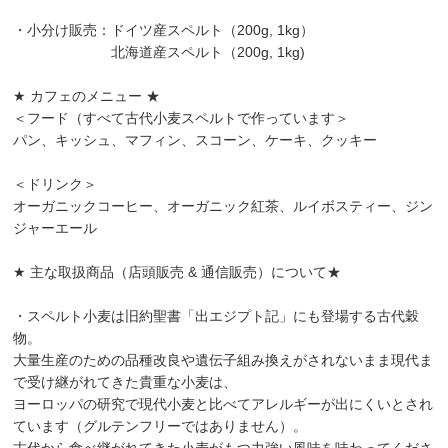
・小分け販売：ドイツ産スペルト（200g, 1kg）
北海道産スペルト（200g, 1kg)
★ カフェのメニュー ★
＜フード（すべて古代小麦スペルトで作っています＞
パン、キッシュ、マフィン、スコーン、ケーキ、クッキー
＜ドリンク＞
オーガニックコーヒー、オーガニック紅茶、ルイボスティー、ジン
ジャーエール
★ 主な取扱商品（店頭販売 & 通信販売）について★
・スペルト小麦は旧約聖書「出エジプト記」にも登場する古代穀
物。
大量生産のための品種改良や遺伝子組み換えがされないまま現代ま
で受け継がれてきた貴重な小麦は、
ヨーロッパの研究で現代小麦と比べてアレルギーが出にくいとされ
ています（グルテンフリーではありません）。