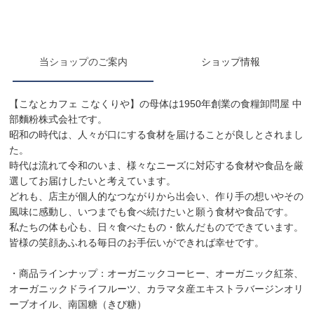
当ショップのご案内
ショップ情報
【こなとカフェ こなくりや】の母体は1950年創業の食糧卸問屋 中
部麵粉株式会社です。
昭和の時代は、人々が口にする食材を届けることが良しとされまし
た。
時代は流れて令和のいま、様々なニーズに対応する食材や食品を厳
選してお届けしたいと考えています。
どれも、店主が個人的なつながりから出会い、作り手の想いやその
風味に感動し、いつまでも食べ続けたいと願う食材や食品です。
私たちの体も心も、日々食べたもの・飲んだものでできています。
皆様の笑顔あふれる毎日のお手伝いができれば幸せです。
・商品ラインナップ：オーガニックコーヒー、オーガニック紅茶、
オーガニックドライフルーツ、カラマタ産エキストラバージンオリ
ーブオイル、南国糖（きび糖）