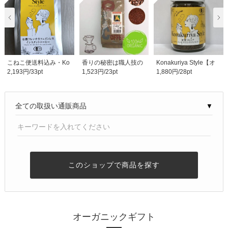
こねこ便送料込み・Ko
香りの秘密は職人技の
Konakuriya Style【オ
2,193円/33pt
1,523円/23pt
1,880円/28pt
nakuriya Style【オ..
二度焙煎！【オーガ..
ーガニックカフェイ..
▼
このショップで商品を探す
オーガニックギフト