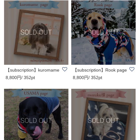
【subscription】kuromame
【subscription】Rook page
8,800円/ 352pt
8,800円/ 352pt
page 鹿5P・..
鹿5P・猪5P..