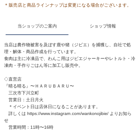
当ショップのご案内
ショップ情報
当店は農作物被害を及ぼす鹿や猪（ジビエ）を捕獲し、自社で処
理・解体・商品作成を行っています。
食肉は主に冷凍品で、わんこ用はジビエジャーキーやレトルト・冷
凍肉・手作りごはん等に加工し販売中。
◇直営店
『晴る晴る』〜ＨＡＲＵＢＡＲＵ〜
三次市下川立町
営業日：土日月火
＊イベント日は店休日になることがあります。
詳しくは
https://www.instagram.com/wankonojibie/
よりお知ら
せ
営業時間：11時〜16時