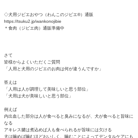
◇犬用ジビエおやつ（わんこのジビエ®）通販
https://tsuku2.jp/wankonojibie
＊食肉（ジビエ肉）通販準備中
さて
皆様からよくいただくご質問
「人用と犬用のジビエのお肉は何が違うんですか」
答えは
「人用は人が調理して美味しいと思う部位」
「犬用は犬が美味しいと思う部位」
例えば
内出血した部分は人が食べると臭みになるが、犬が食べると旨味に
なる
アキレス腱は煮込めば人も食べられるが旨味には欠ける
犬は噛めば噛むほどおいしく、噛むことによってデンタルケアにも