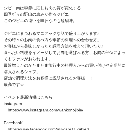
ジビエ肉は季節に応じお肉の質が変化する！！
四季折々の野山の恵みが作るジビエ
このジビエの違いを味わうのも醍醐味。
ジビエにまつわるマニアックな話で盛り上がります♪
その時々のお肉の食べ方や季節の料理への合わせ方。
お客様から美味しかったた調理方法を教えて頂いたり♪
食べたい料理をイメージしてお肉を選ばれる方、お肉の部位によっ
てもファンがおられます。
最近増えたのがたまたま旅行中の料理人からの買い付けや定期的に
購入されるシェフ。
店舗で調理方法をお客様に説明されるお客様！！
最高です☆
イベント最新情報はこちら
instagram
https://www.instagram.com/wankonojibie/
FacebooK
https://www.facebook.com/miyoshi375gibier/