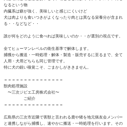
なるという物
内臓系は癖が強く、美味しいと感じにくいけど
犬は肉よりも食いつきがよくなったり肉とは異なる栄養分が含まれ
る・・などなど・・
誰が何をどのように食べれば美味しいのか・・が選別の視点です。
全てヒューマンレベルの衛生基準で解体します。
捕獲から搬送・一時処理・解体・製造・販売するに至るまで、全て
人用・犬用どちらも同じ管理です。
特に犬の鋭い嗅覚こそ、ごまかしがききません。
＝＝＝＝＝＝＝＝＝＝＝＝＝＝＝
獣肉処理施設
〜三次ジビエ工房株式会社〜
ご紹介
＝＝＝＝＝＝＝＝＝＝＝＝＝＝＝
広島県の三次市近隣で害獣と言われる鹿や猪を地元猟友会メンバー
と連携しながら捕獲し、速やかに搬送・一時処理を行います。その