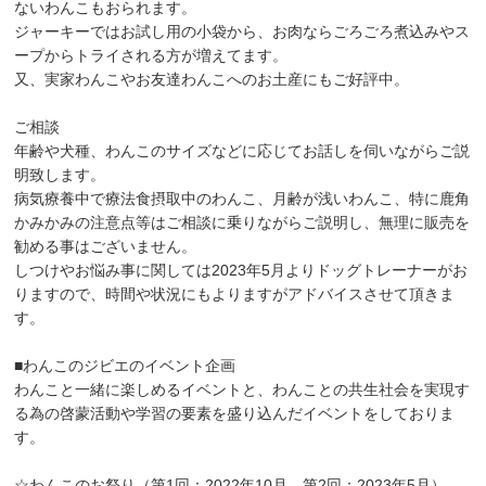
ないわんこもおられます。
ジャーキーではお試し用の小袋から、お肉ならごろごろ煮込みやス
ープからトライされる方が増えてます。
又、実家わんこやお友達わんこへのお土産にもご好評中。
ご相談
年齢や犬種、わんこのサイズなどに応じてお話しを伺いながらご説
明致します。
病気療養中で療法食摂取中のわんこ、月齢が浅いわんこ、特に鹿角
かみかみの注意点等はご相談に乗りながらご説明し、無理に販売を
勧める事はございません。
しつけやお悩み事に関しては2023年5月よりドッグトレーナーがお
りますので、時間や状況にもよりますがアドバイスさせて頂きま
す。
■わんこのジビエのイベント企画
わんこと一緒に楽しめるイベントと、わんことの共生社会を実現す
る為の啓蒙活動や学習の要素を盛り込んだイベントをしておりま
す。
☆わんこのお祭り（第1回：2022年10月、第2回：2023年5月）