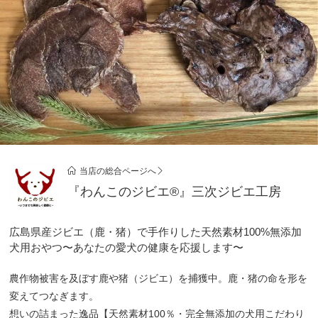
当店の総合ページへ
『わんこのジビエ®』三次ジビエ工房
広島県産ジビエ（鹿・猪）で手作りした天然素材100%無添加
犬用おやつ〜あなたの愛犬の健康を応援します〜
農作物被害を及ぼす鹿や猪（ジビエ）を捕獲中。鹿・猪の命を形を
変えてつなぎます。
想いの詰まった逸品【天然素材100％・完全無添加の犬用こだわり