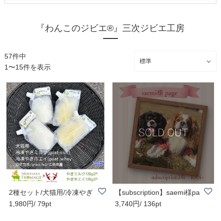
『わんこのジビエ®』三次ジビエ工房
57件中
1〜15件を表示
2種セット/犬猫用/冷凍やぎ
【subscription】saemi様pa
1,980円/ 79pt
3,740円/ 136pt
ミルクとやぎ..
ge 鹿2P・猪1..