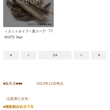
＜カットタイプ＞鹿スペア
902円/ 36pt
リブかみかみ ..
1/4