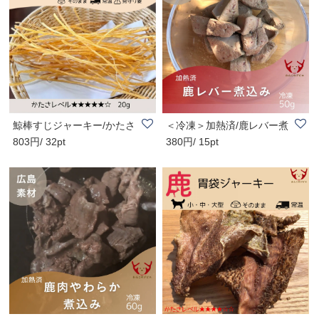
鯨棒すじジャーキー/かたさ
＜冷凍＞加熱済/鹿レバー煮
803円/ 32pt
380円/ 15pt
★★★★★☆ /天然..
込み