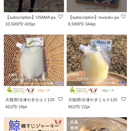
【subscription】USAMA pa
【subscription】muzuku pa
10,500円/ 420pt
8,590円/ 344pt
ge 鹿内臓7P・..
ge 鹿2P・猪2..
犬猫用/冷凍やぎホエイ120
犬猫用/冷凍やぎミルク120
451円/ 18pt
561円/ 22pt
g/自然放牧/gra..
g/自然放牧/gra..