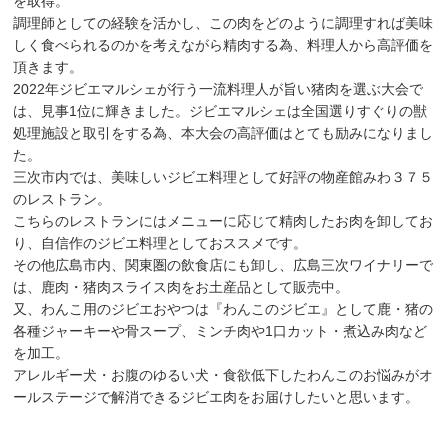
を取得。
調理師としての経験を活かし、この肉をどのように調理すれば美味
しく食べられるのかを考えながら精肉する為、料理人から高評価を
頂きます。
2022年ジビエマルシェが行う一流料理人が旨い猪肉を選ぶ大会で
は、見事1位に輝きました。ジビエマルシェは全国選りすぐりの獣
処理施設と取引をする為、本大会の高評価はとても励みになりまし
た。
三次市内では、美味しいジビエ料理として好評の物産館みわ３７５
のレストラン。
こちらのレストランにはメニューに応じて精肉したお肉を卸してお
り、自信作のジビエ料理としておススメです。
その他広島市内、関東圏の飲食店にも卸し、広島三次ワイナリーで
は、鹿肉・猪肉スライス肉をお土産品として販売中。
又、わんこ用のジビエおやつは『わんこのジビエ』として鹿・猪の
各種ジャーキーや骨スープ、ミンチ肉や1口カット・煮込み肉など
を加工。
アレルギー犬・お腹のゆるい犬・食欲低下したわんこのお悩みがオ
ールステージで解消できるジビエ肉をお届けしたいと思います。