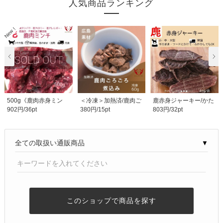
人気商品ランキング
500g《鹿肉赤身ミン
＜冷凍＞加熱済/鹿肉ご
鹿赤身ジャーキー/かた
902円/36pt
380円/15pt
803円/32pt
チ》高タンパク質・低..
ろごろ煮込み
さ★★☆☆☆☆/天然素
材..
▼
このショップで商品を探す