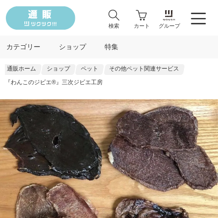
検索
カート
グループ
カテゴリー
ショップ
特集
通販ホーム
ショップ
ペット
その他ペット関連サービス
『わんこのジビエ®』三次ジビエ工房