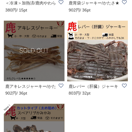
＜冷凍＞加熱済/鹿肉やわら
鹿胃袋ジャーキー/かたさ★
380円/ 15pt
902円/ 36pt
か煮込み
★★★☆☆ /天然素..
鹿アキレスジャーキー/かた
鹿レバー（肝臓）ジャーキ
902円/ 36pt
803円/ 32pt
さ★★★★☆☆ /天..
ー/かたさ★★★☆☆..