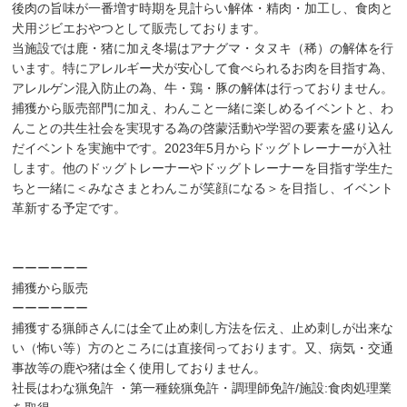
後肉の旨味が一番増す時期を見計らい解体・精肉・加工し、食肉と
犬用ジビエおやつとして販売しております。
当施設では鹿・猪に加え冬場はアナグマ・タヌキ（稀）の解体を行
います。特にアレルギー犬が安心して食べられるお肉を目指す為、
アレルゲン混入防止の為、牛・鶏・豚の解体は行っておりません。
捕獲から販売部門に加え、わんこと一緒に楽しめるイベントと、わ
んことの共生社会を実現する為の啓蒙活動や学習の要素を盛り込ん
だイベントを実施中です。2023年5月からドッグトレーナーが入社
します。他のドッグトレーナーやドッグトレーナーを目指す学生た
ちと一緒に＜みなさまとわんこが笑顔になる＞を目指し、イベント
革新する予定です。
ーーーーーー
捕獲から販売
ーーーーーー
捕獲する猟師さんには全て止め刺し方法を伝え、止め刺しが出来な
い（怖い等）方のところには直接伺っております。又、病気・交通
事故等の鹿や猪は全く使用しておりません。
社長はわな猟免許 ・第一種銃猟免許・調理師免許/施設:食肉処理業