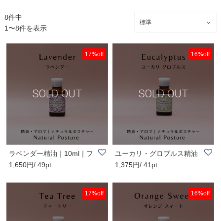
8件中
1〜8件を表示
17%off
16%off
ラベンダー精油｜10ml｜フ
ユーカリ・グロブルス精油
1,650円/ 49pt
1,375円/ 41pt
ランス産｜アロ..
｜10ml｜中国産..
17%off
16%off