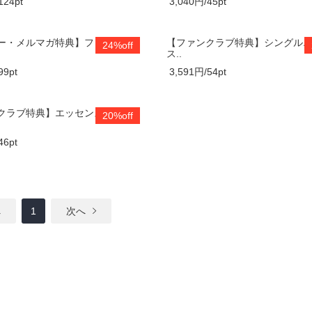
124pt
3,040円/45pt
ー・メルマガ特典】フェミニン
【ファンクラブ特典】シングル
24%off
ス..
99pt
3,591円/54pt
クラブ特典】エッセンスクリー
20%off
46pt
へ
1
次へ