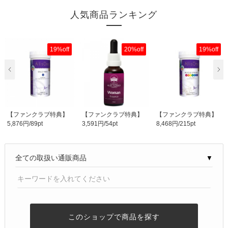
人気商品ランキング
19%off
20%off
19%off
【ファンクラブ特典】
【ファンクラブ特典】
【ファンクラブ特典】
5,876円/89pt
3,591円/54pt
8,468円/215pt
ティッシュソルト|..
コンビネーションエ..
ティッシュソルト|..
▼
このショップで商品を探す