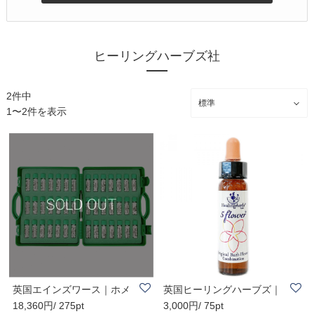
ヒーリングハーブズ社
2件中
1〜2件を表示
英国エインズワース｜ホメ
英国ヒーリングハーブズ｜
18,360円/ 275pt
3,000円/ 75pt
オパシー42種30..
バッチフラワー..