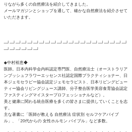
りながら多くの自然療法を紹介してきました。
メールマガジンとショップを通して、確かな自然療法を紹介させて
いただきます。
─┘─┘─┘─┘─┘─┘─┘─┘─┘─┘─┘─┘─┘─┘─┘─┘─┘─┘─┘─┘─┘
─┘─┘─┘─┘─┘─┘
◆中村裕恵◆
医師。日本内科学会内科認定専門医、自然療法士（オーストラリア
ンブッシュフラワーエッセンス社認定国際プラクティショナー、日
本ジェモセラピー協会認定ジェモセラピスト、日本リビングビュー
ティー協会リビングジュース講師、分子整合医学美容食育協会認定
ファスティングマイスタープロフェッショナルなど）。
美と健康に関わる統合医療を多くの皆さまに提供していくことを志
す。
主な著書に「医師が教える 自然療法 症状別 セルフケアバイブ
ル」、「20代からの 女性ホルモン バイブル」など多数。