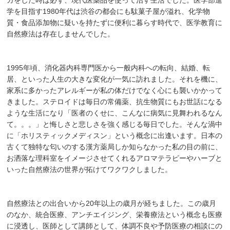
ガをした時は必ず、現代医薬品を使って治す生活でした。医学部進
学を目指す1980年代は渋谷の都会にも駄菓子屋が溢れ、化学物
質・食品添加物に疑いを持たずに便利に暮らす時代で、医学教育に
自然療法は存在しませんでした。
1995年頃、消化器内科専門医から一般内科への転向、結婚、転
居、といった人生の大きな変化が一気に訪れました。それを機に、
家系に多かったアレルギーが私の体だけでなく心にも襲いかかって
きました。ステロイドは毎日の常備薬、抗生物質にもお世話になる
ような生活になり「医者のくせに、こんなに病気に見舞われるなん
て。。。」と悔しさと悲しさを強く感じる毎日でした。そんな渦中
に「ホリスティックメディスン」という概念に出逢います。日本の
古くて独特な匂いのする漢方薬局しか知らなかった私の目の前に、
お洒落な理科室をイメージさせてくれるアロマテラピーやハーブと
いった自然療法の世界が拓けてワクワクしました。
自然療法との出合いから20年以上の歳月が経ちました。この歳月
のなか、統合医療、アンチエイジング、栄養療法という概念も医療
に浸透し、医師として講師として、体調不良や予防医療の相談にの