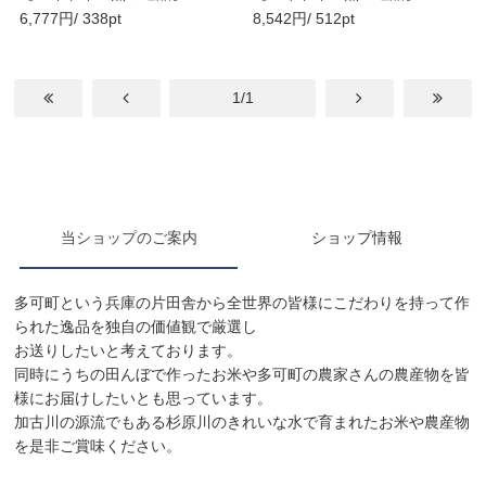
6,777円/ 338pt
8,542円/ 512pt
gaki Meister ..
gaki Meister ..
1/1
当ショップのご案内
ショップ情報
多可町という兵庫の片田舎から全世界の皆様にこだわりを持って作
られた逸品を独自の価値観で厳選し
お送りしたいと考えております。
同時にうちの田んぼで作ったお米や多可町の農家さんの農産物を皆
様にお届けしたいとも思っています。
加古川の源流でもある杉原川のきれいな水で育まれたお米や農産物
を是非ご賞味ください。