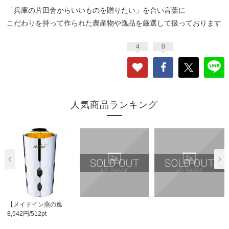
「兵庫の片田舎からいいものを贈りたい」を合い言葉に
こだわりを持って作られた農産物や逸品を厳選して扱っております
4
0
人気商品ランキング
【メイドイン燕の逸
8,542円/512pt
品】Migaki Meister ..