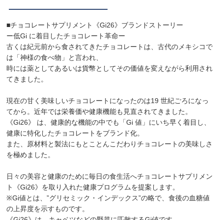
■チョコレートサプリメント《Gi26》ブランドストーリー
ー低Gi に着目したチョコレート革命ー
古くは紀元前から食されてきたチョコレートは、古代のメキシコで
は「神様の食べ物」と言われ、
時には薬としてあるいは貨幣としてその価値を変えながら利用され
てきました。
現在の甘く美味しいチョコレートになったのは19 世紀ごろになっ
てから。近年では栄養価や健康機能も見直されてきました。
《Gi26》 は、健康的な機能の中でも「Gi 値」にいち早く着目し、
健康に特化したチョコレートをブランド化。
また、原材料と製法にもとことんこだわりチョコレートの美味しさ
を極めました。
日々の美容と健康のために毎日の食生活へチョコレートサプリメン
ト《Gi26》を取り入れた健康プログラムを提案します。
※Gi値とは、”グリセミック・インデックス”の略で、食後の血糖値
の上昇度を示すものです。
《Gi26》は、キャベツなどの野菜に匹敵するGi値です。