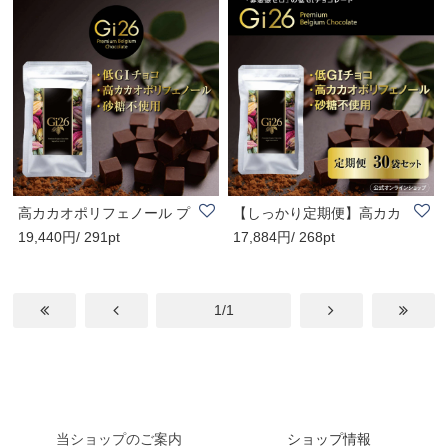
高カカオポリフェノール プ
【しっかり定期便】高カカ
19,440円/ 291pt
17,884円/ 268pt
レミアムベル..
オポリフェノー..
1/1
当ショップのご案内
ショップ情報