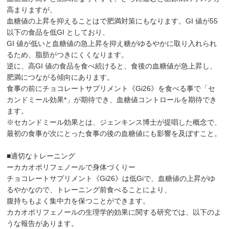
高まりますが、
血糖値の上昇を抑えることはで肥満対策にもなります。GI 値が55
以下の食品を低GI としており、
GI 値が低いと血糖値の急上昇を抑え糖がゆるやかに取り入れられ
るため、脂肪がつきにくくなります。
逆に、高GI 値の食品を食べ続けると、食後の血糖値が急上昇し、
肥満につながる傾向にあります。
食事の前にチョコレートサプリメント《Gi26》を食べる事で「セ
カンドミール効果*」が期待でき、血糖値コントロールを期待でき
ます。
※セカンドミール効果とは、ジェンキンス博士が提唱した概念で、
最初の食事が次にとった食事の後の血糖値にも影響を及ぼすこと。
■適切なトレーニング
ーカカオポリフェノールで身体づくりー
チョコレートサプリメント《Gi26》は低Giで、血糖値の上昇がゆ
るやかなので、トレーニング前食べることにより、
腹持ちもよく集中力を保つことができます。
カカオポリフェノールの生理学的効果に関する研究では、以下のよ
うな報告があります。