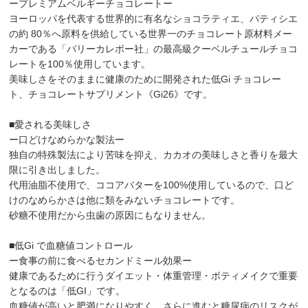
ープレミアムベルギーチョコレートー
ヨーロッパを代表する世界的に有名なショコラティエ、パティシエ
の約 80％へ原料を供給している世界一のチョコレート原材料メー
カーである「バリーカレボー社」の最高級クーベルチュールチョコ
レートを100％使用しています。
美味しさをそのままに健康のために開発された低Gi チョコレー
ト、チョコレートサプリメント《Gi26》です。
■愛される美味しさ
ー口どけなめらかな製法ー
独自の特殊製法により苦味を抑え、カカオの美味しさと香りを最大
限に引き出しました。
代用油脂不使用で、ココアバターを100%使用しているので、口ど
けのなめらかさは他に類をみないチョコレートです。
砂糖不使用だから虫歯の原因にもなりません。
■低Gi で血糖値コントロール
ー食事の前に食べるセカンドミール効果ー
健康であるために行うダイエット・体重管理・ボティメイクで重要
となるのは「低GI」です。
血糖値が高いと肥満になりやすく、さらに進むと糖尿病のリスクが