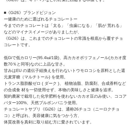
■《Gi26》ブランドビジョン
ー健康のために選ばれるチョコレートー
今までのチョコレートは「太る」「虫歯になる」「肌が 荒れる」
などのマイナスイメージがありましたが、
《Gi26》は、これまでのチョコレートの常識を根底から覆すチョ
コレートです。
低Giで低カロリー(95.4㎉/1袋)、高カカオポリフェノール(カカオ度
数70％と同等)なのに上品な甘さ。
甘みはEU の遺伝子組換えを行わないトウモロコシを原料とした還
元麦芽糖（マルチトール) を使用。
トランス脂肪酸ゼロ ( ダーク )、 植物油脂、防腐剤、合成香料など
の合成食 材を一切使用せず、本物の美味しさと健康を追求。
契約農家で栽培した化学肥料を使わないカカオ豆のみ使い、ココア
バター100%、天然ブルボンバニラ使用。
チョコレートサプリ《Gi26》は、通称26チョコ（ニーロクチョ
コ）と呼ばれ、美容健康に気をつかう方、
体質改善を真剣に取り組む方に愛されています。