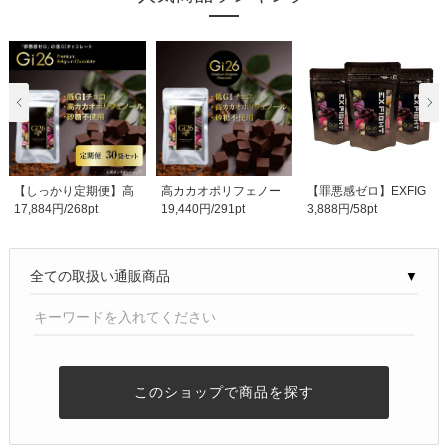
【しっかり定期便】高
高カカオポリフェノー
【罪悪感ゼロ】EXFIG
17,884円/268pt
19,440円/291pt
3,888円/58pt
カカオポリフェノー..
ル プレミアムベル..
HT チョコレート 40g..
▼
このショップで商品を探す