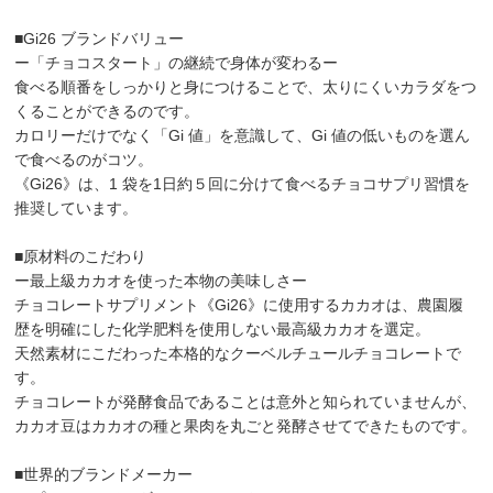
■Gi26 ブランドバリュー
ー「チョコスタート」の継続で身体が変わるー
食べる順番をしっかりと身につけることで、太りにくいカラダをつ
くることができるのです。
カロリーだけでなく「Gi 値」を意識して、Gi 値の低いものを選ん
で食べるのがコツ。
《Gi26》は、1 袋を1日約５回に分けて食べるチョコサプリ習慣を
推奨しています。
■原材料のこだわり
ー最上級カカオを使った本物の美味しさー
チョコレートサプリメント《Gi26》に使用するカカオは、農園履
歴を明確にした化学肥料を使用しない最高級カカオを選定。
天然素材にこだわった本格的なクーベルチュールチョコレートで
す。
チョコレートが発酵食品であることは意外と知られていませんが、
カカオ豆はカカオの種と果肉を丸ごと発酵させてできたものです。
■世界的ブランドメーカー