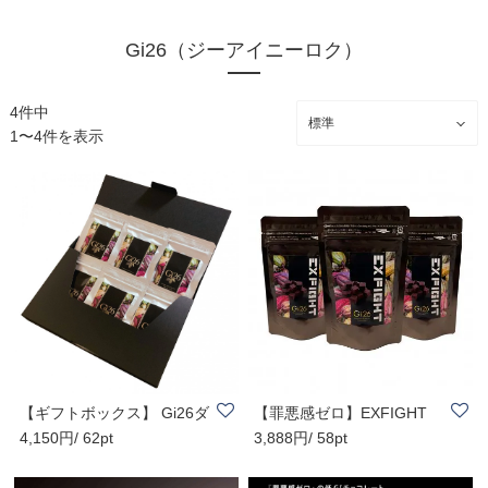
Gi26（ジーアイニーロク）
4件中
1〜4件を表示
【ギフトボックス】 Gi26ダ
【罪悪感ゼロ】EXFIGHT
4,150円/ 62pt
3,888円/ 58pt
ークチョコレ..
チョコレート 40g..