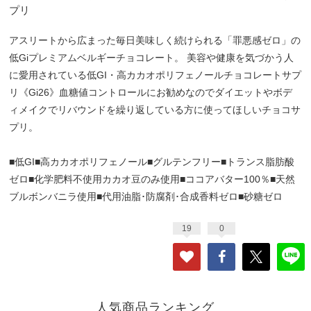
プリ
アスリートから広まった毎日美味しく続けられる「罪悪感ゼロ」の
低Giプレミアムベルギーチョコレート。 美容や健康を気づかう人
に愛用されている低GI・高カカオポリフェノールチョコレートサプ
リ《Gi26》血糖値コントロールにお勧めなのでダイエットやボデ
ィメイクでリバウンドを繰り返している方に使ってほしいチョコサ
プリ。
■低GI■高カカオポリフェノール■グルテンフリー■トランス脂肪酸
ゼロ■化学肥料不使用カカオ豆のみ使用■ココアバター100％■天然
ブルボンバニラ使用■代用油脂･防腐剤･合成香料ゼロ■砂糖ゼロ
19
0
人気商品ランキング