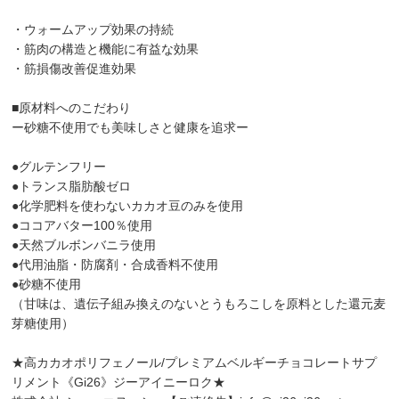
・ウォームアップ効果の持続
・筋肉の構造と機能に有益な効果
・筋損傷改善促進効果
■原材料へのこだわり
ー砂糖不使用でも美味しさと健康を追求ー
●グルテンフリー
●トランス脂肪酸ゼロ
●化学肥料を使わないカカオ豆のみを使用
●ココアバター100％使用
●天然ブルボンバニラ使用
●代用油脂・防腐剤・合成香料不使用
●砂糖不使用
（甘味は、遺伝子組み換えのないとうもろこしを原料とした還元麦
芽糖使用）
★高カカオポリフェノール/プレミアムベルギーチョコレートサプ
リメント《Gi26》ジーアイニーロク★