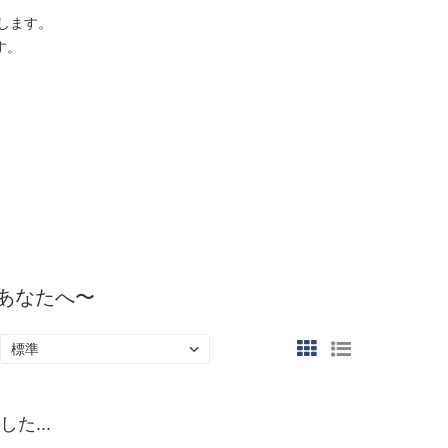
します。
す。
うあなたへ〜
た...