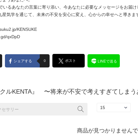
悩んでいるあなたの言葉に寄り添い、今あなたに必要なメッセージをお届け
九星気学を通じて、未来の不安を安心に変え、心からの幸せへと導きま
/tsuku2.jp/KENSUKE
x.gd/qxDpD
ポスト
シェアする
0
LINEで送る
クルKENTA』 〜将来が不安で考えすぎてしま
商品が見つかりませんでし