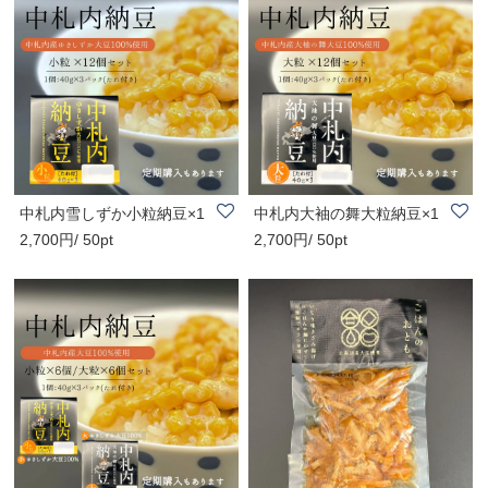
中札内雪しずか小粒納豆×1
中札内大袖の舞大粒納豆×1
2,700円/ 50pt
2,700円/ 50pt
2個／月１回定..
2個／月１回定..