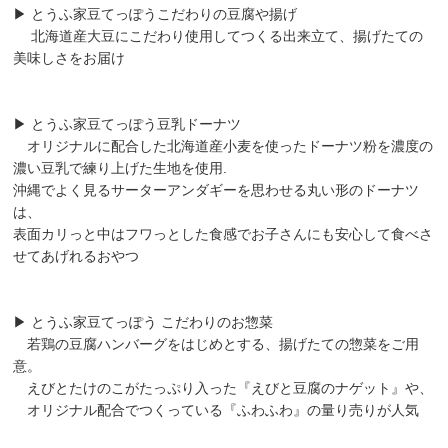
▶︎ とうふ家豆てっぽうこだわりの豆腐や揚げ
北海道産大豆にこだわり使用してつくる出来立て、揚げたての
美味しさをお届け
▶︎ とうふ家豆てっぽう豆乳ドーナツ
オリジナルに配合した北海道産小麦を使ったドーナツ粉を濃度の
濃い豆乳で練り上げた生地を使用.
沖縄でよく見るサーターアンダギーを思わせる丸い形のドーナツ
は、
表面カリっと中はフワっとした食感でお子さんにも安心して食べさ
せてあげれるおやつ
▶︎ とうふ家豆てっぽう こだわりのお惣菜
若鶏の豆腐ハンバーグをはじめとする、揚げたての惣菜をご用
意。
えびとたけのこがたっぷり入った『えびと豆腐のナゲット』や、
オリジナル配合でつくっている『ふわふわ』の量り売りが人気