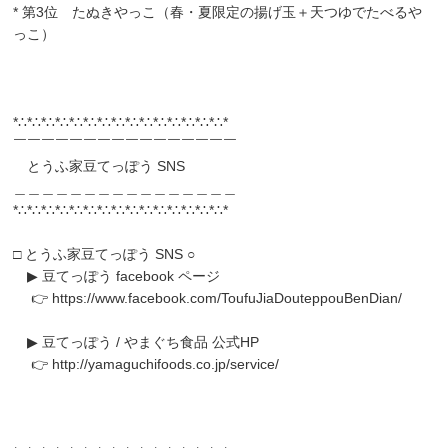
* 第3位 たぬきやっこ（春・夏限定の揚げ玉＋天つゆでたべるや
っこ）
*∴*∴*∴*∴*∴*∴*∴*∴*∴*∴*∴*∴*∴*∴*∴*
￣￣￣￣￣￣￣￣￣￣￣￣￣￣￣￣
とうふ家豆てっぽう SNS
＿＿＿＿＿＿＿＿＿＿＿＿＿＿＿＿
*∴*∴*∴*∴*∴*∴*∴*∴*∴*∴*∴*∴*∴*∴*∴*
□ とうふ家豆てっぽう SNS ○
▶︎ 豆てっぽう facebook ページ
👉
https://www.facebook.com/ToufuJiaDouteppouBenDian/
▶︎ 豆てっぽう / やまぐち食品 公式HP
👉
http://yamaguchifoods.co.jp/service/