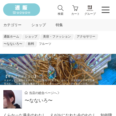
検索
カート
グループ
カテゴリー
ショップ
特集
通販ホーム
ショップ
美容・ファッション
アクセサリー
〜なないろ〜
飲料
フルーツ
当店の総合ページへ
〜なないろ〜
くらかった過去のわたし えがおになれた今のわたし 知的障