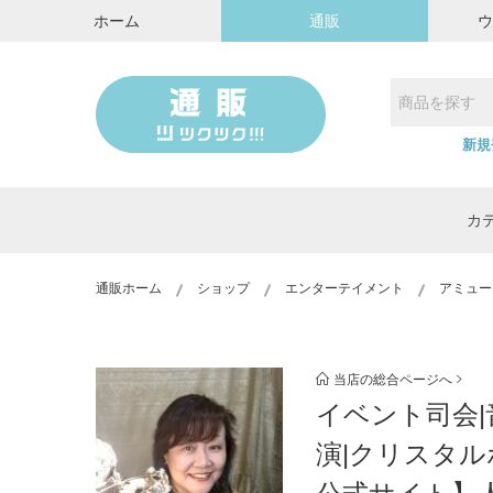
ホーム
通販
新規
カ
通販ホーム
ショップ
エンターテイメント
アミュー
当店の総合ページへ
イベント司会|
演|クリスタルボ