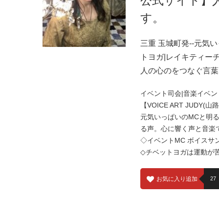
公式サイト】
す。
三重 玉城町発--元気い
トヨガ|レイキティーチ
人の心のをつなぐ言葉
イベント司会|音楽イベン
【VOICE ART JUDY
元気いっぱいのMCと明
る声。心に響く声と音楽
◇イベントMC ボイスサ
◇チベットヨガは運動が
お気に入り追加
27