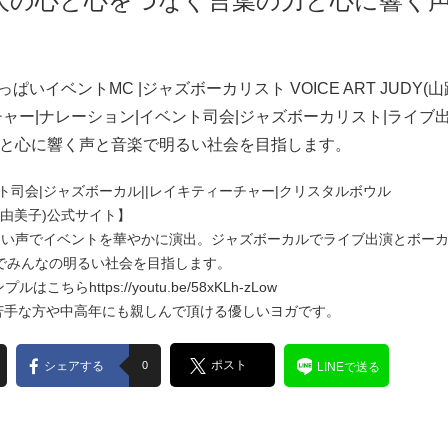
人の心と心をつなぐ言葉の力と心に響く
っぱいイベントMC |ジャズボーカリスト VOICE ART JUDY
ャー|ナレーション|イベント司会|ジャズボーカリスト|ライブ出
と心に響く声と音楽で明るい社会を目指します。
ト司会|ジャズボーカル||レイキティーチャー|クリスタルボウル
(山路由美子)公式サイト】
るい声でイベントを華やかに演出。ジャズボーカルでライブ出演とボー
でみんなの明るい社会を目指します。
ンプルはこちら
https://youtu.be/58xKLh-zLow
苦手な方や中高年にも親しんで頂ける優しいヨガです。
ポスト
シェアする
0
LINEで送る