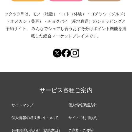
ツクツク!!!は、
モノ（物販）
・
コト（体験）
・
ゴチソウ（グルメ）
・
オメカシ（美容）
・
チョクバイ（産地直送）
のショッピングと
予約サイト。
みんなでシェアし合う
おすそ分けポイント機能
を搭
載した総合マーケットプレイスです。
サービス各種ご案内
サイトマップ
個人情報保護方針
個人情報の取り扱いについて
サイトご利用規約
各種お問い合わせ（総合窓口）
ご意見・ご要望