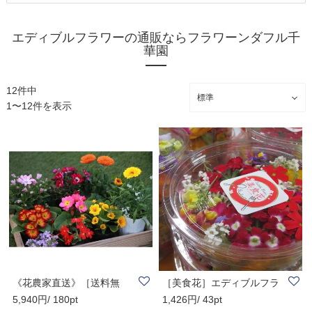
エディブルフラワーの通販ならフラワーンダフル千
華園
12件中
1〜12件を表示
《花農家直送》［送料無
［美食花］エディブルフラ
5,940円/ 180pt
1,426円/ 43pt
料］エディブルフ..
ワー（食用花）..