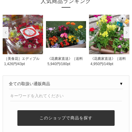
人気商品ランキング
［美食花］エディブル
《花農家直送》［送料
《花農家直送》［送料
1,426円/43pt
5,940円/180pt
4,950円/149pt
フラワー（食用花）..
無料］エディブルフ..
無料］エディブルフ..
▼
このショップで商品を探す