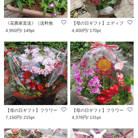
《花農家直送》［送料無
【母の日ギフト】エディブ
4,950円/ 149pt
4,400円/ 170pt
料］エディブルフ..
ルフラワーのバ..
【母の日ギフト】フラワー
【母の日ギフト】フラワー
7,150円/ 215pt
4,378円/ 131pt
バスケット《大..
バスケット《小..