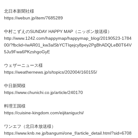
北日本新聞社様
https://webun.jp/item/7685289
中村こずえのSUNDAY HAPPY MAP（ニッポン放送様）
http://www.1242.com/happymap/happymap_blog/20190523-1784
00/?fbclid=IwAR01_kw3alSbYCTIqejcy8pey2PgBhADQLeB0T64V
5Ju9Fwa6PKzshgoGyE
ウェザーニュース様
https://weathernews.jp/s/topics/202004/160155/
中日新聞様
https://www.chunichi.co.jp/article/240170
料理王国様
https://cuisine-kingdom.com/eijitaniguchi/
ワンエフ（北日本放送様）
https://www.knb.ne.jp/bangumi/one_f/article_detail.html?sid=6708