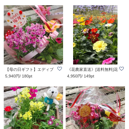
【母の日ギフト】エディブ
《花農家直送》[送料無料]花
5,940円/ 180pt
4,950円/ 149pt
ルフラワーのバ..
苗（一年草・..