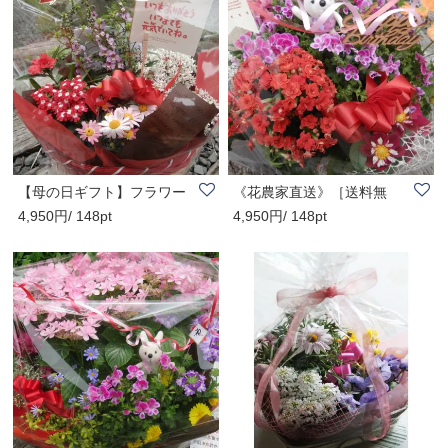
【母の日ギフト】フラワー
《花農家直送》［送料無
4,950円/ 148pt
4,950円/ 148pt
バスケット《中..
料］千華園「フラ..