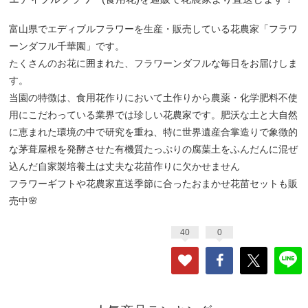
富山県でエディブルフラワーを生産・販売している花農家「フラワ
ーンダフル千華園」です。
たくさんのお花に囲まれた、フラワーンダフルな毎日をお届けしま
す。
当園の特徴は、食用花作りにおいて土作りから農薬・化学肥料不使
用にこだわっている業界では珍しい花農家です。肥沃な土と大自然
に恵まれた環境の中で研究を重ね、特に世界遺産合掌造りで象徴的
な茅葺屋根を発酵させた有機質たっぷりの腐葉土をふんだんに混ぜ
込んだ自家製培養土は丈夫な花苗作りに欠かせません
フラワーギフトや花農家直送季節に合ったおまかせ花苗セットも販
売中🌸
40
0