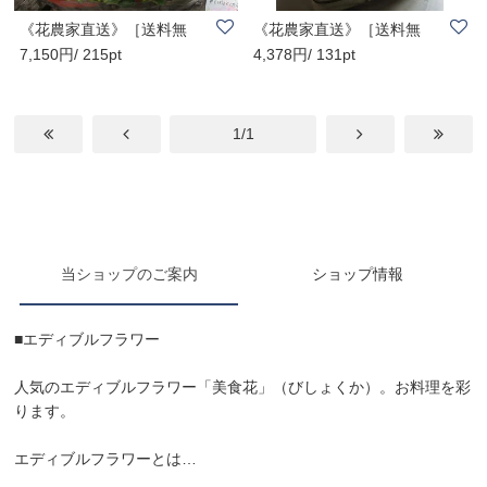
《花農家直送》［送料無
《花農家直送》［送料無
7,150円/ 215pt
4,378円/ 131pt
料］千華園「フラ..
料］千華園「フラ..
1/1
当ショップのご案内
ショップ情報
■エディブルフラワー
人気のエディブルフラワー「美食花」（びしょくか）。お料理を彩
ります。
エディブルフラワーとは…