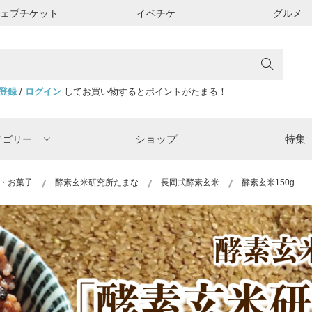
ウェブチケット
イベチケ
グルメ
登録
/
ログイン
してお買い物するとポイントがたまる！
ショップ
特集
テゴリー
・お菓子
酵素玄米研究所たまな
長岡式酵素玄米
酵素玄米150g