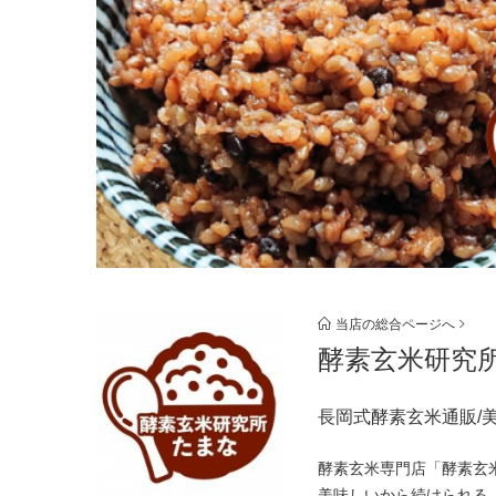
当店の総合ページへ
酵素玄米研究
長岡式酵素玄米通販/
酵素玄米専門店「酵素玄
美味しいから続けられる