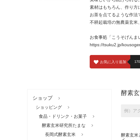
素材はもちろん、作り方
お茶を点てるような作法
不耕起栽培の無農薬玄米
お食事処「こうそげんま
https://tsuku2.jp/kousog
お気に入り追加
170
酵素玄
ショップ
ショッピング
食品・ドリンク・お菓子
酵素玄米研究所たまな
長岡式酵素玄米
酵素玄米
イ..