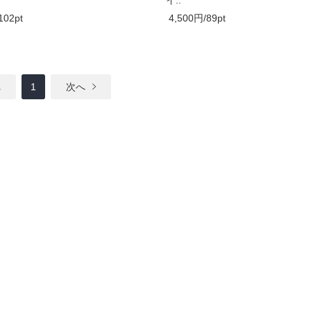
102pt
4,500円/89pt
へ
1
次へ