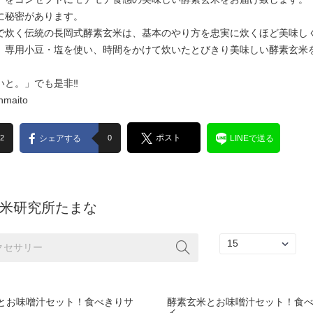
に秘密があります。
で炊く伝統の長岡式酵素玄米は、基本のやり方を忠実に炊くほど美味しく
、専用小豆・塩を使い、時間をかけて炊いたとびきり美味しい酵素玄米
いと。」でも是非‼
enmaito
ポスト
2
シェアする
0
LINEで送る
米研究所たまな
とお味噌汁セット！食べきりサ
酵素玄米とお味噌汁セット！食
イ..