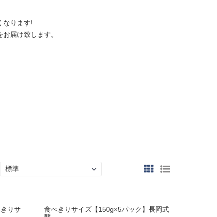
なります!
をお届け致します。
べきりサ
食べきりサイズ【150g×5パック】長岡式
酵..