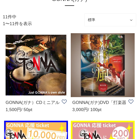
11件中
1〜11件を表示
GONNA(ガナ）CDミニアル
GONNA(ガナ)DVD「打楽器
1,500円/ 50pt
3,000円/ 100pt
バム【Just GONNA..
の新しい風」全12..