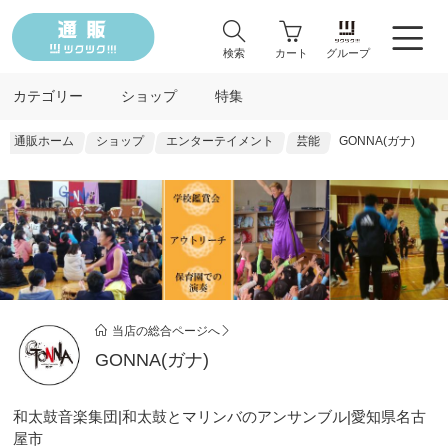
検索
カート
グループ
カテゴリー
ショップ
特集
通販ホーム
ショップ
エンターテイメント
芸能
GONNA(ガナ)
当店の総合ページへ
GONNA(ガナ)
和太鼓音楽集団|和太鼓とマリンバのアンサンブル|愛知県名古
屋市