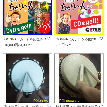
GONNA（ガナ）を応援[GO
GONNA（ガナ）を応援|20
10,000円/ 3,000pt
200円/ 7pt
NNAにちゃり〜ん..
0円|[GONNAにちゃ..
和太鼓用バチ|楓（一般・ジ
和太鼓用バチ|檜|長胴太鼓用