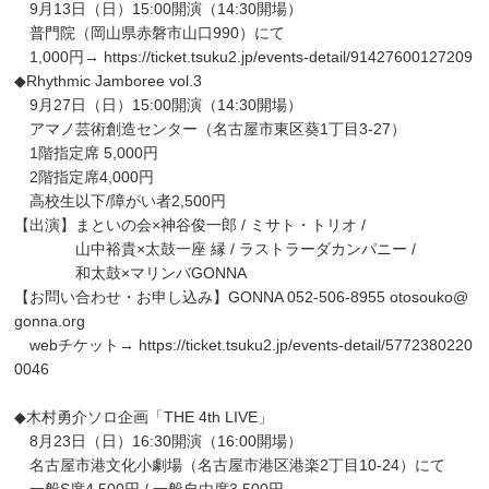
9月13日（日）15:00開演（14:30開場）
普門院（岡山県赤磐市山口990）にて
1,000円→
https://ticket.tsuku2.jp/events-detail/91427600127209
◆Rhythmic Jamboree vol.3
9月27日（日）15:00開演（14:30開場）
アマノ芸術創造センター（名古屋市東区葵1丁目3-27）
1階指定席 5,000円
2階指定席4,000円
高校生以下/障がい者2,500円
【出演】まといの会×神谷俊一郎 / ミサト・トリオ /
山中裕貴×太鼓一座 縁 / ラストラーダカンパニー /
和太鼓×マリンバGONNA
【お問い合わせ・お申し込み】GONNA 052-506-8955 otosouko@
gonna.org
webチケット→
https://ticket.tsuku2.jp/events-detail/5772380220
0046
◆木村勇介ソロ企画「THE 4th LIVE」
8月23日（日）16:30開演（16:00開場）
名古屋市港文化小劇場（名古屋市港区港楽2丁目10-24）にて
一般S席4,500円 / 一般自由席3,500円