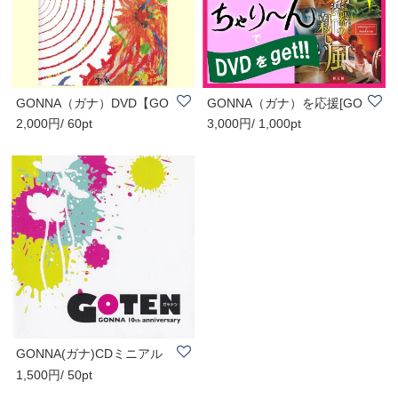
GONNA（ガナ）DVD【GO
GONNA（ガナ）を応援[GO
2,000円/ 60pt
3,000円/ 1,000pt
TEN】全5曲/和太鼓×..
NNAにちゃり〜ん..
GONNA(ガナ)CDミニアル
1,500円/ 50pt
バム【GOTEN】全5..