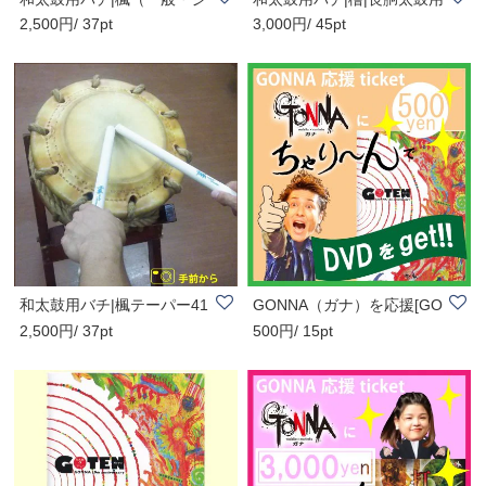
2,500円/ 37pt
3,000円/ 45pt
ュニア）｜長..
テーパー410m..
和太鼓用バチ|楓テーパー41
GONNA（ガナ）を応援[GO
2,500円/ 37pt
500円/ 15pt
0ｍｍ|締太鼓..
NNAにちゃり〜ん..