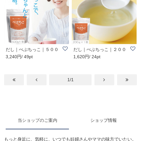
だし｜ぺぷちっこ｜５００
だし｜ぺぷちっこ｜２００
3,240円/ 49pt
1,620円/ 24pt
ｇ１個｜無添加..
ｇ１個｜無添加..
1/1
当ショップのご案内
ショップ情報
もっと身近に、気軽に、いつでも妊婦さんやママの味方でいたい。