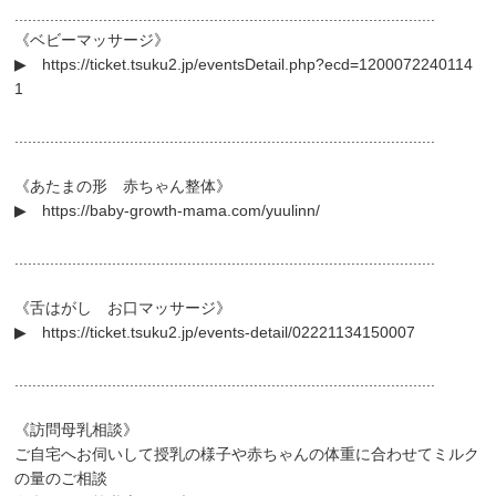
...............................................................................................
《ベビーマッサージ》
▶
https://ticket.tsuku2.jp/eventsDetail.php?ecd=1200072240114
1
...............................................................................................
《あたまの形 赤ちゃん整体》
▶
https://baby-growth-mama.com/yuulinn/
...............................................................................................
《舌はがし お口マッサージ》
▶
https://ticket.tsuku2.jp/events-detail/02221134150007
...............................................................................................
《訪問母乳相談》
ご自宅へお伺いして授乳の様子や赤ちゃんの体重に合わせてミルク
の量のご相談