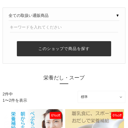
▼
このショップで商品を探す
栄養だし・スープ
2件中
1〜2件を表示
6%off
6%off