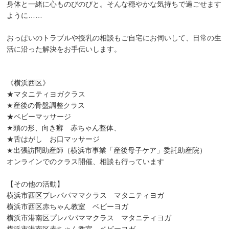
身体と一緒に心ものびのびと。そんな穏やかな気持ちで過ごせます
ように……
おっぱいのトラブルや授乳の相談もご自宅にお伺いして、日常の生
活に沿った解決をお手伝いします。
《横浜西区》
★マタニティヨガクラス
★産後の骨盤調整クラス
★ベビーマッサージ
★頭の形、向き癖 赤ちゃん整体、
★舌はがし お口マッサージ
★出張訪問助産師（横浜市事業「産後母子ケア」委託助産院）
オンラインでのクラス開催、相談も行っています
【その他の活動】
横浜市西区プレパパママクラス マタニティヨガ
横浜市西区赤ちゃん教室 ベビーヨガ
横浜市港南区プレパパママクラス マタニティヨガ