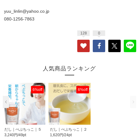
yuu_linlin@yahoo.co.jp
080-1256-7863
128
0
人気商品ランキング
6%off
6%off
だし｜ぺぷちっこ｜５
だし｜ぺぷちっこ｜２
3,240円/49pt
1,620円/24pt
００ｇ１個｜無添加..
００ｇ１個｜無添加..