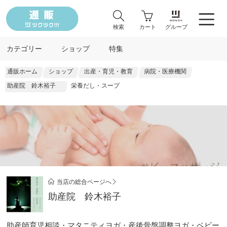
検索
カート
グループ
カテゴリー
ショップ
特集
通販ホーム
ショップ
出産・育児・教育
病院・医療機関
助産院 鈴木裕子
栄養だし・スープ
当店の総合ページへ
助産院 鈴木裕子
助産師育児相談・マタニティヨガ・産後骨盤調整ヨガ・ベビー