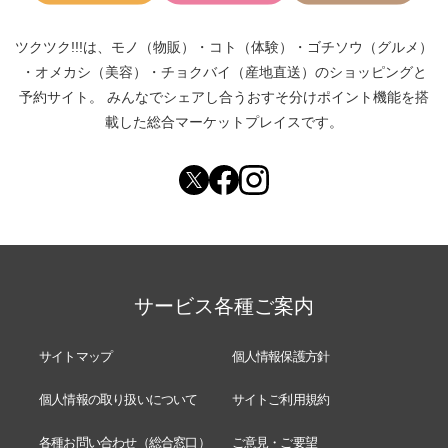
ツクツク!!!は、
モノ（物販）
・
コト（体験）
・
ゴチソウ（グルメ）
・
オメカシ（美容）
・
チョクバイ（産地直送）
のショッピングと
予約サイト。
みんなでシェアし合う
おすそ分けポイント機能
を搭
載した総合マーケットプレイスです。
サービス各種ご案内
サイトマップ
個人情報保護方針
個人情報の取り扱いについて
サイトご利用規約
各種お問い合わせ（総合窓口）
ご意見・ご要望