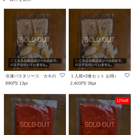
冷凍パスタソース カキの
１人前×3食セット お得♪
890円/ 13pt
2,403円/ 36pt
オイルソース ..
冷凍パスタソー..
12%off