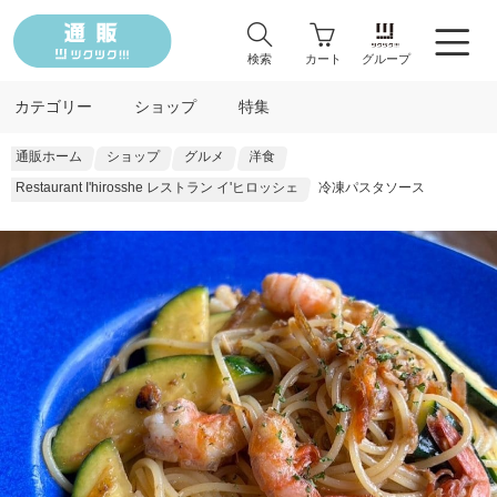
検索
カート
グループ
カテゴリー
ショップ
特集
通販ホーム
ショップ
グルメ
洋食
Restaurant I'hirosshe レストラン イ'ヒロッシェ
冷凍パスタソース