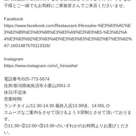
子様とご一緒でもお気軽にご家族皆さんでご来店くださいませ。
Facebook
https://www.facebook.com/Restaurant-IHirosshe-%E3%83%AC%E
3%82%B9%E3%83%88%E3%83%A9%E3%83%B3-%E3%82%A
4%E3%83%92%E3%83%AD%E3%83%83%E3%82%B7%E3%82%
A7-1601487570113326/
Instagram
https://www.instagram.com/i_hirosshe/
電話番号/025-773-5674
住所/新潟県南魚沼市小栗山2051-3
​休日/不定休
営業時間/
ランチタイム/11:30-14:30.最終入店13:30頃。14:00L.O
スムーズなご案内をさせて頂けるよう３部制とさせて頂いておりま
す。
①11:30~②12:00~③13:30~のいずれかのお時間よりお選びくださ
い。