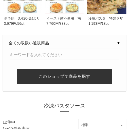
※予約 3月20(金)より
イースト菌不使用 南
冷凍パスタ 特製ラザ
3,679円/56pt
7,760円/388pt
1,193円/18pt
順次発送 半額セー..
魚沼産玄米粉冷凍ピ..
ニア １人前
▼
このショップで商品を探す
冷凍パスタソース
12件中
1〜12件を表示