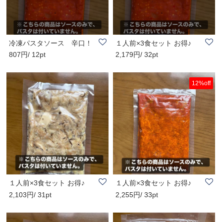
冷凍パスタソース 辛口！
１人前×3食セット お得♪
807円/ 12pt
2,179円/ 32pt
かぐら南蛮の..
冷凍パスタソー..
12%off
１人前×3食セット お得♪
１人前×3食セット お得♪
2,103円/ 31pt
2,255円/ 33pt
冷凍パスタソー..
冷凍パスタソー..