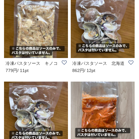
冷凍パスタソース キノコ
冷凍パスタソース 北海道
779円/ 11pt
862円/ 12pt
と自家製ソーセ..
厚岸産アサリの..