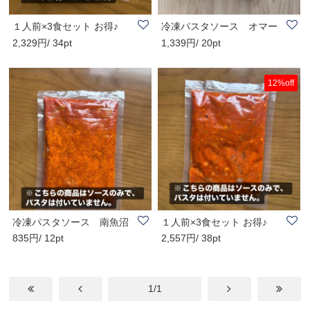
１人前×3食セット お得♪
冷凍パスタソース オマー
2,329円/ 34pt
1,339円/ 20pt
冷凍パスタソー..
ルエビのトマト..
12%off
冷凍パスタソース 南魚沼
１人前×3食セット お得♪
835円/ 12pt
2,557円/ 38pt
産【なつのこま..
冷凍パスタソー..
1/1