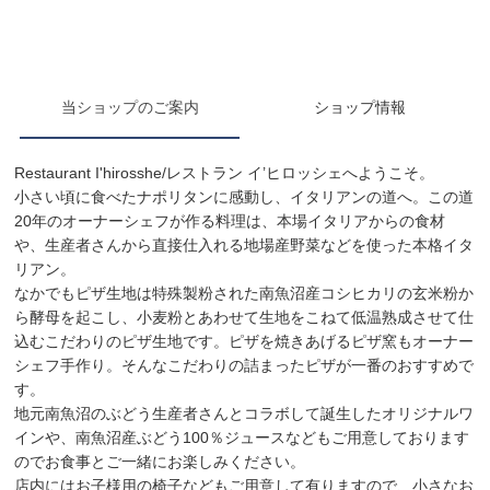
当ショップのご案内
ショップ情報
Restaurant I'hirosshe/レストラン イ’ヒロッシェへようこそ。
小さい頃に食べたナポリタンに感動し、イタリアンの道へ。この道
20年のオーナーシェフが作る料理は、本場イタリアからの食材
や、生産者さんから直接仕入れる地場産野菜などを使った本格イタ
リアン。
なかでもピザ生地は特殊製粉された南魚沼産コシヒカリの玄米粉か
ら酵母を起こし、小麦粉とあわせて生地をこねて低温熟成させて仕
込むこだわりのピザ生地です。ピザを焼きあげるピザ窯もオーナー
シェフ手作り。そんなこだわりの詰まったピザが一番のおすすめで
す。
地元南魚沼のぶどう生産者さんとコラボして誕生したオリジナルワ
インや、南魚沼産ぶどう100％ジュースなどもご用意しております
のでお食事とご一緒にお楽しみください。
店内にはお子様用の椅子などもご用意して有りますので、小さなお