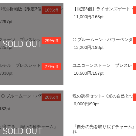
特別祈願版【限定3個】ライオン
【限定3個】ライオンズゲート・パ
10%off
.
11,000円/165pt
/297pt
クォーツ ブレスレット
🌕 ブルームーン・パワーペンダント
29%off
/292pt
13,200円/198pt
ルチル ブレスレット
ユニコーンストーン ブレスレ
27%off
/330pt
10,500円/157pt
🌕 ブルームーン・パワーペンダ
魂の調律セット-《光の自己とつな
20%off
.
6,000円/90pt
132pt
が育てる、願いの種チャーム』
『自分の光を取り戻すチャーム
れ..