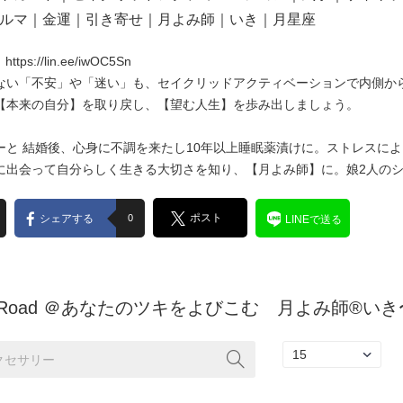
ルマ｜金運｜引き寄せ｜月よみ師｜いき｜月星座
】
https://lin.ee/iwOC5Sn
ない「不安」や「迷い」も、セイクリッドアクティベーションで内側か
【本来の自分】を取り戻し、【望む人生】を歩み出しましょう。
ーと 結婚後、心身に不調を来たし10年以上睡眠薬漬けに。ストレスに
に出会って自分らしく生きる大切さを知り、【月よみ師】に。娘2人の
ポスト
シェアする
0
LINEで送る
n Road ＠あなたのツキをよびこむ 月よみ師®