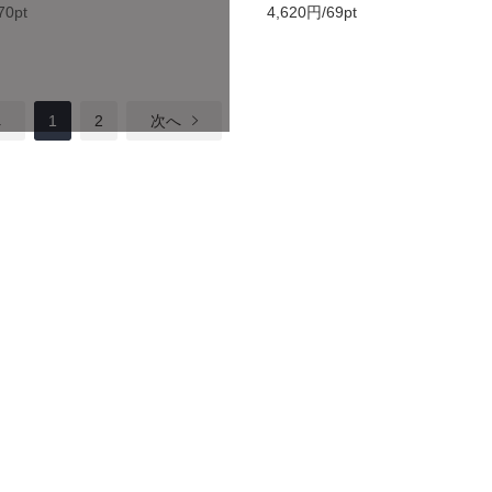
70pt
4,620円/69pt
へ
1
2
次へ