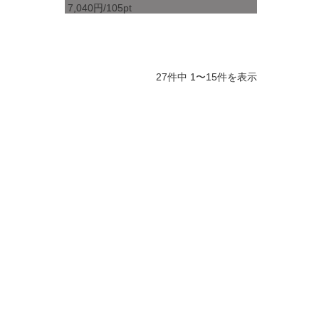
7,040円/105pt
27件中 1〜15件を表示