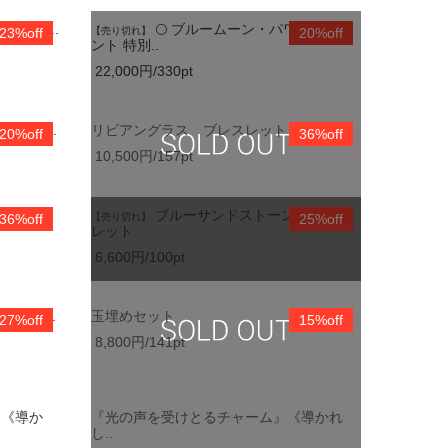
ワーペ..
🌕 ブルームーン・パワーペンダ
23%off
【売り切れ】
20%off
ント 特別..
22,000円/330pt
 通常..
リビアングラス ブレスレット
20%off
36%off
10,500円/157pt
ット
ブルーサンドストーン ブレス
36%off
【売り切れ】
25%off
レット
6,600円/100pt
がる調..
玉埋めセット
27%off
15%off
8,800円/141pt
』《導か
『光の声を受けとるチャーム』《導かれ
し..