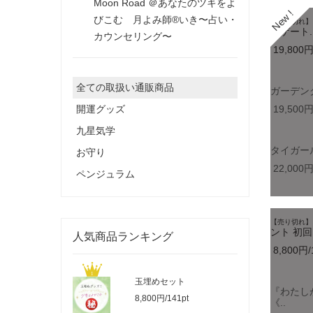
Moon Road ＠あなたのツキをよ
びこむ 月よみ師®いき〜占い・
【売り切れ】
ズゲート.
カウンセリング〜
19,800円
全ての取扱い通販商品
ガーデン
開運グッズ
19,500円
九星気学
タイガー
お守り
22,000円
ペンジュラム
【売り切れ】
ント 初回.
人気商品ランキング
8,800円/
玉埋めセット
『わたし
8,800円/141pt
《..