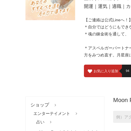
開運｜運気｜適職｜カ
【ご連絡は公式Lineへ！
＊自分ではどうにもでき
＊魂の錬金術を通して、
＊アスペルガーパートナ
方をみつめ直す。月星座
お気に入り追加
94
Moo
ショップ
エンターテイメント
占い