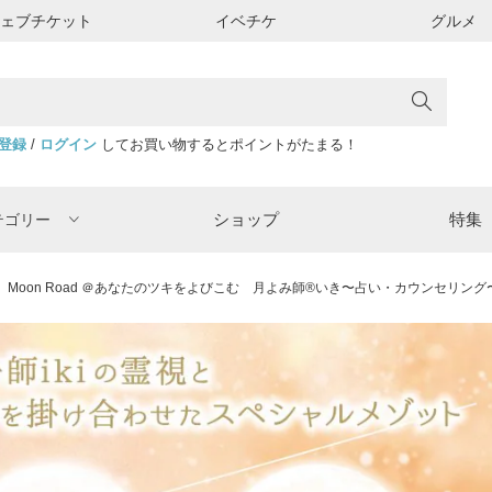
ウェブチケット
イベチケ
グルメ
登録
/
ログイン
してお買い物するとポイントがたまる！
ショップ
特集
テゴリー
Moon Road ＠あなたのツキをよびこむ 月よみ師®いき〜占い・カウンセリング