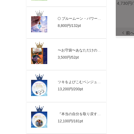
4,730円/
🌕 ブルームーン・パワーペンダント 初回..
8,800円/132pt
前
〜お守袋〜あなただけの小さな結界 | 月..
3,500円/52pt
ツキをよびこむペンジュラム
13,200円/200pt
『本当の自分を取り戻すブレスレット』《..
12,100円/181pt