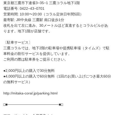
東京都三鷹市下連雀3−35−1 三鷹コラル地下1階
電話番号: 0422−43−0701
営業時間: 10:00〜20:00（コラル定休日年間5回）
最寄駅: JR中央線 三鷹駅 南口徒歩1分
改札を出て左に進み、30メートルほど直進するとコラルビルがあ
ります。地下1階が店舗です。
〔駐車サービス〕
三鷹コラルでは、地下2階の駐車場や提携駐車場（タイムズ）で駐
車料金の割引サービスを提供しています。
ご利用の際は駐車券をご提示ください。
●2,000円以上の購入で30分無料
●4,000円以上の購入で60分無料（1回のお買い上げにつき最大60分
の無料サービス）
http://mitaka-coral.jp/parking.html
□■────────────────────■□