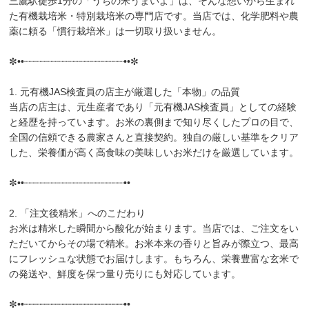
三鷹駅徒歩1分の「うちの米うまいよ」は、そんな想いから生まれ
た有機栽培米・特別栽培米の専門店です。当店では、化学肥料や農
薬に頼る「慣行栽培米」は一切取り扱いません。
✼••┈┈┈┈┈┈┈┈┈┈┈┈┈┈┈┈┈┈••✼
1. 元有機JAS検査員の店主が厳選した「本物」の品質
当店の店主は、元生産者であり「元有機JAS検査員」としての経験
と経歴を持っています。お米の裏側まで知り尽くしたプロの目で、
全国の信頼できる農家さんと直接契約。独自の厳しい基準をクリア
した、栄養価が高く高食味の美味しいお米だけを厳選しています。
✼••┈┈┈┈┈┈┈┈┈┈┈┈┈┈┈┈┈┈••
2. 「注文後精米」へのこだわり
お米は精米した瞬間から酸化が始まります。当店では、ご注文をい
ただいてからその場で精米。お米本来の香りと旨みが際立つ、最高
にフレッシュな状態でお届けします。もちろん、栄養豊富な玄米で
の発送や、鮮度を保つ量り売りにも対応しています。
✼••┈┈┈┈┈┈┈┈┈┈┈┈┈┈┈┈┈┈••