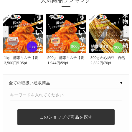
人気商品ランキング
1㎏ 酵素キムチ【農
500g 酵素キムチ【農
300ｇわら納豆 自然
3,500円/105pt
1,944円/59pt
2,332円/70pt
薬・化学肥料不使用..
薬・化学肥料不使用..
栽培のわら＆有機栽..
▼
このショップで商品を探す