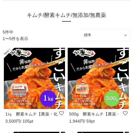
キムチ/酵素キムチ/無添加/無農薬
5件中
1〜5件を表示
1㎏ 酵素キムチ【農薬・化
500g 酵素キムチ【農薬・
3,500円/ 105pt
1,944円/ 59pt
学肥料不使用..
化学肥料不使用..