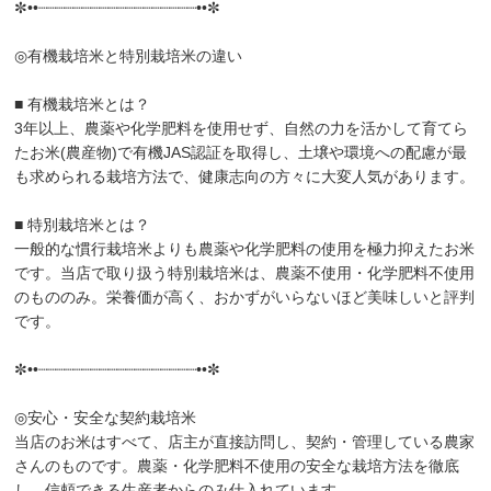
✼••┈┈┈┈┈┈┈┈┈┈┈┈┈┈┈┈┈┈••✼
◎有機栽培米と特別栽培米の違い
■ 有機栽培米とは？
3年以上、農薬や化学肥料を使用せず、自然の力を活かして育てら
たお米(農産物)で有機JAS認証を取得し、土壌や環境への配慮が最
も求められる栽培方法で、健康志向の方々に大変人気があります。
■ 特別栽培米とは？
一般的な慣行栽培米よりも農薬や化学肥料の使用を極力抑えたお米
です。当店で取り扱う特別栽培米は、農薬不使用・化学肥料不使用
のもののみ。栄養価が高く、おかずがいらないほど美味しいと評判
です。
✼••┈┈┈┈┈┈┈┈┈┈┈┈┈┈┈┈┈┈••✼
◎安心・安全な契約栽培米
当店のお米はすべて、店主が直接訪問し、契約・管理している農家
さんのものです。農薬・化学肥料不使用の安全な栽培方法を徹底
し、信頼できる生産者からのみ仕入れています。