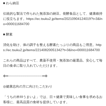
■ わら納豆
伝統的な製法で作られた無添加の納豆。発酵食品として、健康維持
に役立ちます。
https://ec.tsuku2.jp/items/20210904124019?t=3&In
o=000011684700
■ 酵素
消化を助け、体の調子を整える酵素たっぷりの商品もご用意。
http
s://ec.tsuku2.jp/items/22140820051342?t=3&Ino=000011684700
これらの商品はすべて、農薬不使用・無添加の厳選品。安心して毎
日の食卓に取り入れていただけます。
✼••┈┈┈┈┈┈┈┈┈┈┈┈┈┈┈┈┈┈••✼
◎健康志向の方に向けたこだわり
「うちの米®Ⅰうまいよ」では、日々健康で美味しい食事を求めるお
客様に、最高品質の食材を提供しています。