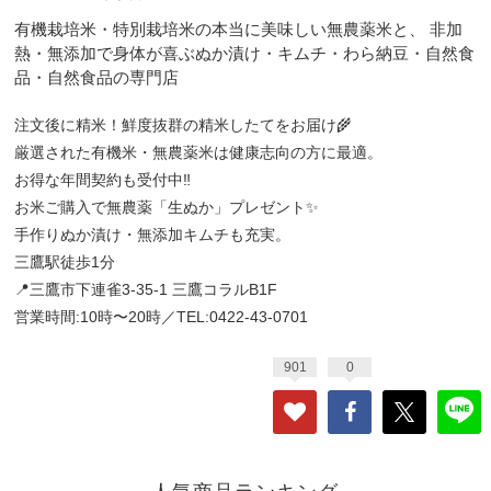
有機栽培米・特別栽培米の本当に美味しい無農薬米と、 非加
熱・無添加で身体が喜ぶぬか漬け・キムチ・わら納豆・自然食
品・自然食品の専門店
注文後に精米！鮮度抜群の精米したてをお届け🌾
厳選された有機米・無農薬米は健康志向の方に最適。
お得な年間契約も受付中‼️
お米ご購入で無農薬「生ぬか」プレゼント✨
手作りぬか漬け・無添加キムチも充実。
三鷹駅徒歩1分
📍三鷹市下連雀3-35-1 三鷹コラルB1F
営業時間:10時〜20時／TEL:0422-43-0701
901
0