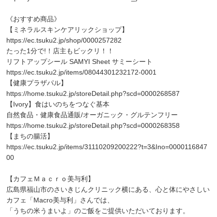
《おすすめ商品》
【ミネラルスキンケアリックショップ】
https://ec.tsuku2.jp/shop/0000257282
たった1分で!！店主もビックリ！！
リフトアップシール SAMYI Sheet サミーシート
https://ec.tsuku2.jp/items/08044301232172-0001
【健康プラザパル】
https://home.tsuku2.jp/storeDetail.php?scd=0000268587
【Ivory】食はいのちをつなぐ基本
自然食品・健康食品通販/オーガニック・グルテンフリー
https://home.tsuku2.jp/storeDetail.php?scd=0000268358
【まちの腸活】
https://ec.tsuku2.jp/items/31110209200222?t=3&Ino=0000116847
00
【カフェＭａｃｒｏ美与利】
広島県福山市のさいきじんクリニック横にある、心と体にやさしい
カフェ「Macro美与利」さんでは、
「うちの米うまいよ」のご飯をご提供いただいております。