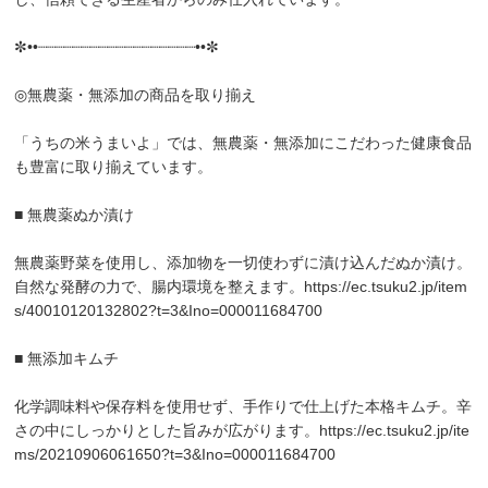
✼••┈┈┈┈┈┈┈┈┈┈┈┈┈┈┈┈┈┈••✼
◎無農薬・無添加の商品を取り揃え
「うちの米うまいよ」では、無農薬・無添加にこだわった健康食品
も豊富に取り揃えています。
■ 無農薬ぬか漬け
無農薬野菜を使用し、添加物を一切使わずに漬け込んだぬか漬け。
自然な発酵の力で、腸内環境を整えます。
https://ec.tsuku2.jp/item
s/40010120132802?t=3&Ino=000011684700
■ 無添加キムチ
化学調味料や保存料を使用せず、手作りで仕上げた本格キムチ。辛
さの中にしっかりとした旨みが広がります。
https://ec.tsuku2.jp/ite
ms/20210906061650?t=3&Ino=000011684700