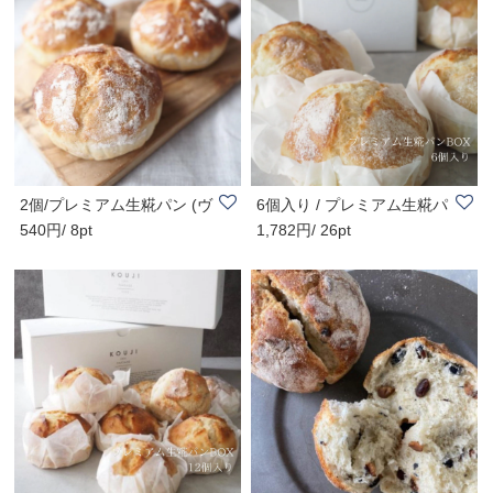
2個/プレミアム生糀パン (ヴ
6個入り / プレミアム生糀パ
540円/ 8pt
1,782円/ 26pt
ィーガン・砂..
ンギフト (ヴ..