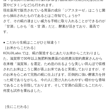
質やビタミンなど)も行われます。
現在薬局で販売されている胃薬の成分「ジアスターゼ」はこうじ菌
から抽出されたものであるとはご存知でしょうか?
さて、その糀の凄まじい威力を手軽に取り入れることができるのが
「甘酒」しかも「生・甘 酒」だと、酵素が活きており、最高で
す。
● こだわり生糀はここがひと味違う！
［お米からこだわる］
KOUJILabo.では、糀の製造するにあたりお米からこだわりまし
た。滋賀県で30年以上無肥料無農薬の自然農法契約農家さんから
在来種「滋賀旭」を選定。ため息の出るような美しい田んぼで収穫
されたお米はこうじ菌が喜ぶお米であると実感しておりますが、そ
のお米を心こめて完熟の糀に仕上げます。圧倒的に強い酵素力を持
った糀でありながらも、今の人に受け入れられやすい穏やかな香味
であることを目指しております。そして甘酒の品質にもこだわり、
何度も試作を重ねました。
［生にこだわる］