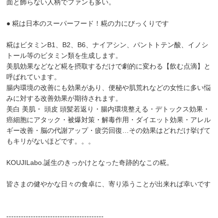
面と飾らない人柄でファンも多い。
● 糀は日本のスーパーフード！糀の力にびっくりです
糀はビタミンB1、B2、B6、ナイアシン、パントトテン酸、イノシ
トール等のビタミン類を生成します。
美肌効果などなど糀を摂取するだけで劇的に変わる【飲む点滴】と
呼ばれています。
腸内環境の改善にも効果があり、便秘や肌荒れなどの女性に多い悩
みに対する改善効果が期待されます。
美白 美肌・ 頭皮 頭髪若返り・腸内環境整える・デトックス効果・
癌細胞にアタック・被爆対策・解毒作用・ダイエット効果・アレル
ギー改善・脳の代謝アップ・疲労回復…その効果はどれだけ挙げて
もキリがないほどです。。。
KOUJILabo.誕生のきっかけとなった奇跡的なこの糀。
皆さまの健やかな日々の食卓に、寄り添うことが出来れば幸いです
----------------------------------------