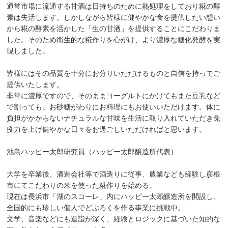
通常市場に流通する甘酒は日持ちのために熱処理をしており糀の酵
素は失活します。しかしながら皆様に健やかな食を提供したい想い
から糀の酵素を活かした「生の甘酒」を提供することにこだわりま
した。そのため衛生的な糀作りを心がけ、より濃厚な糖化発酵を実
現しました。
皆様にはその品質を十分にお分りいただけるものと自信を持ってご
提供いたします。
非常に濃厚ですので、そのままヨーグルトにかけてもまた豆乳など
で割っても。お砂糖がわりにお料理にもお使いいただけます。体に
負担がかからないナチュラルな甘味を生活に取り入れていただき免
疫力を上げ健やかな日々をお過ごしいただければと思います。
池島ハッピー太郎研究員（ハッピー太郎醸造所代表）
大学を卒業後、酒造会社等で酒造りに従事、農業なども経験し彦根
市にてこだわりの米を使った糀作りを始める。
現在は長浜市「湖のスコーレ」内にハッピー太郎醸造所を開設し、
全国的にも珍しい個人でどぶろくを作る事業に挑戦中。
文学、音楽などにも造詣が深く、経験とロジックに基づいた知的な