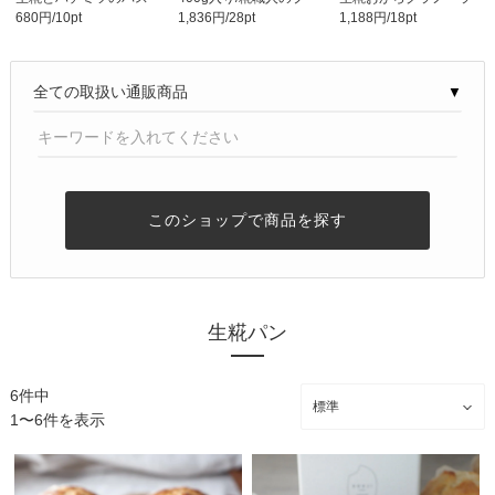
680円/10pt
1,836円/28pt
1,188円/18pt
クチーズケーキ（1..
ライド オリジナル生..
150g （レーズン）/..
▼
このショップで商品を探す
生糀パン
6件中
1〜6件を表示