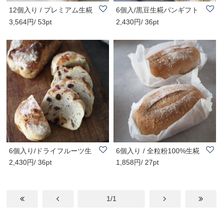
12個入り / プレミアム生糀
6個入/黒豆生糀パンギフト
3,564円/ 53pt
2,430円/ 36pt
パンギフトBOX..
冷凍配送
6個入り/ドライフルーツ生
6個入り / 全粒粉100%生糀
2,430円/ 36pt
1,858円/ 27pt
糀パンギフト (..
パンギフト (砂..
1/1