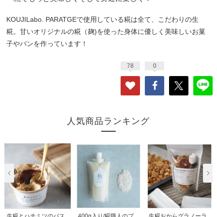
KOUJILabo. PARATGEで使用している糀は全て、こだわりの生
糀。甘いオリジナルの糀（麹)を使った身体に優しく美味しいお菓
子やパンを作っています！
78
0
人気商品ランキング
生糀とハチミツのバス
400g入り/糀職人のプ
生糀おからグラノーラ