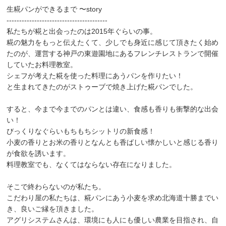
生糀パンができるまで 〜story
----------------------------------------
私たちが糀と出会ったのは2015年ぐらいの事。
糀の魅力をもっと伝えたくて、少しでも身近に感じて頂きたく始め
たのが、運営する神戸の東遊園地にあるフレンチレストランで開催
していたお料理教室。
シェフが考えた糀を使った料理にあうパンを作りたい！
と生まれてきたのがストゥーブで焼き上げた糀パンでした。
すると、今まで今までのパンとは違い、食感も香りも衝撃的な出会
い！
びっくりなぐらいもちもちシットリの新食感！
小麦の香りとお米の香りとなんとも香ばしい懐かしいと感じる香り
が食欲を誘います。
料理教室でも、なくてはならない存在になりました。
そこで終わらないのが私たち。
こだわり屋の私たちは、糀パンにあう小麦を求め北海道十勝までい
き、良いご縁を頂きました。
アグリシステムさんは、環境にも人にも優しい農業を目指され、自