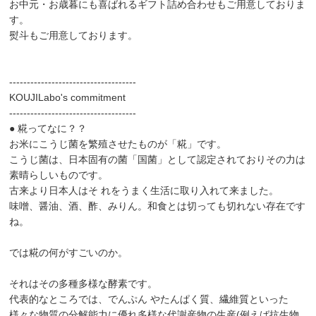
お中元・お歳暮にも喜ばれるギフト詰め合わせもご用意しておりま
す。
熨斗もご用意しております。
------------------------------------
KOUJILabo's commitment
------------------------------------
● 糀ってなに？？
お米にこうじ菌を繁殖させたものが「糀」です。
こうじ菌は、日本固有の菌「国菌」として認定されておりその力は
素晴らしいものです。
古来より日本人はそ れをうまく生活に取り入れて来ました。
味噌、醤油、酒、酢、みりん。和食とは切っても切れない存在です
ね。
では糀の何がすごいのか。
それはその多種多様な酵素です。
代表的なところでは、でんぷん やたんぱく質、繊維質といった
様々な物質の分解能力に優れ多様な代謝産物の生産(例えば抗生物