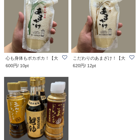
心も身体もポカポカ！【大
こだわりのあまざけ！【大
600円/ 10pt
620円/ 12pt
正屋醤油店】昔..
正屋醤油店】玄..