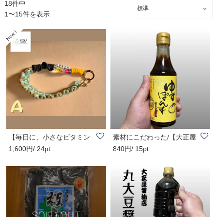
18件中
1〜15件を表示
【毎日に、小さなビタミン
素材にこだわった/【大正屋
1,600円/ 24pt
840円/ 15pt
カラーを】ハー..
醤油店】ゆず..