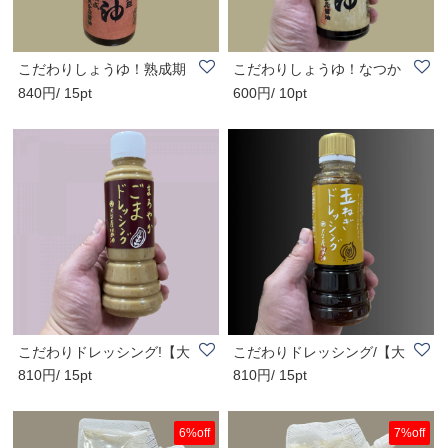
こだわりしょうゆ！熟成期
こだわりしょうゆ！なつか
840円/ 15pt
600円/ 10pt
間2倍でうまみ..
しい昔ながらの..
こだわりドレッシング!【大
こだわりドレッシング/【大
810円/ 15pt
810円/ 15pt
正屋醤油店】..
正屋醤油店】..
6%off
7%off