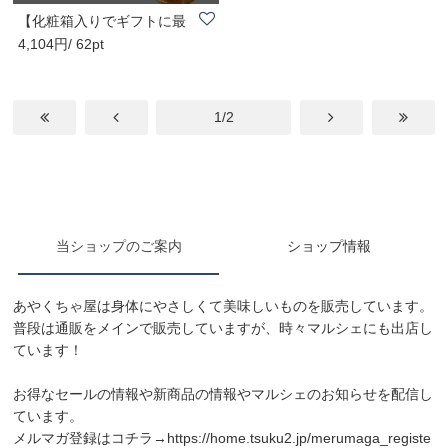
【化粧箱入りでギフトに最
4,104円/ 62pt
適】大正屋醤油..
1/2
当ショップのご案内
ショップ情報
あやくちゃ屋は身体にやさしくて美味しいものを販売しています。
普段は通販をメインで販売していますが、時々マルシェにも出店し
ています！
お得なセールの情報や新商品の情報やマルシェのお知らせを配信し
ています。
メルマガ登録はコチラ→
https://home.tsuku2.jp/merumaga_registe