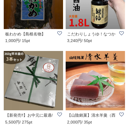
板わかめ【島根名物】
こだわりしょうゆ！なつか
1,000円/ 15pt
3,240円/ 50pt
しい昔ながらの..
【新発売‼️】お中元に最適/
【山陰銘菓】清水羊羹（西
5,500円/ 275pt
2,000円/ 35pt
西村堂の清水..
村堂）/1口サイ..