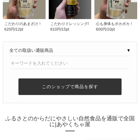
こだわりのあまざけ！
こだわりドレッシング/
心も身体もポカポカ！
620円/12pt
810円/15pt
600円/10pt
【大正屋醤油店】玄..
【大正屋醤油店】..
【大正屋醤油店】昔..
▼
このショップで商品を探す
ふるさとのからだにやさしい自然食品を通販で全国
に|あやくちゃ屋