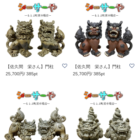
【佐久間 栄さん】門柱
【佐久間 栄さん】門柱
25,700円/ 385pt
25,700円/ 385pt
（立）灰 H200 | ..
（立）3色 黒 H2..