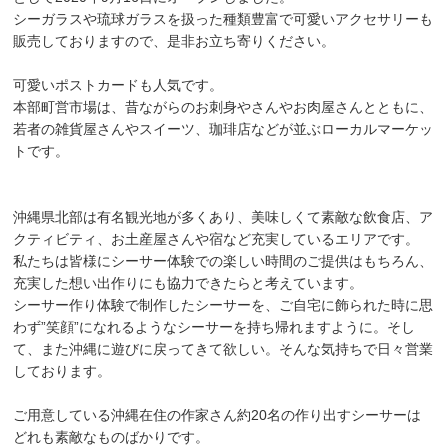
シーガラスや琉球ガラスを扱った種類豊富で可愛いアクセサリーも
販売しておりますので、是非お立ち寄りください。
可愛いポストカードも人気です。
本部町営市場は、昔ながらのお刺身やさんやお肉屋さんとともに、
若者の雑貨屋さんやスイーツ、珈琲店などが並ぶローカルマーケッ
トです。
沖縄県北部は有名観光地が多くあり、美味しくて素敵な飲食店、ア
クティビティ、お土産屋さんや宿など充実しているエリアです。
私たちは皆様にシーサー体験での楽しい時間のご提供はもちろん、
充実した想い出作りにも協力できたらと考えています。
シーサー作り体験で制作したシーサーを、ご自宅に飾られた時に思
わず”笑顔”になれるようなシーサーを持ち帰れますように。そし
て、また沖縄に遊びに戻ってきて欲しい。そんな気持ちで日々営業
しております。
ご用意している沖縄在住の作家さん約20名の作り出すシーサーは
どれも素敵なものばかりです。