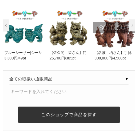
ブルーシーサー|シーサ
【佐久間 栄さん】門
【名波 圴さん】手捻
3,300円/49pt
25,700円/385pt
300,000円/4,500pt
ー小|トルコ青|宮..
柱（立）灰 H200 | ..
りシーサー | 50㎝ ..
▼
このショップで商品を探す