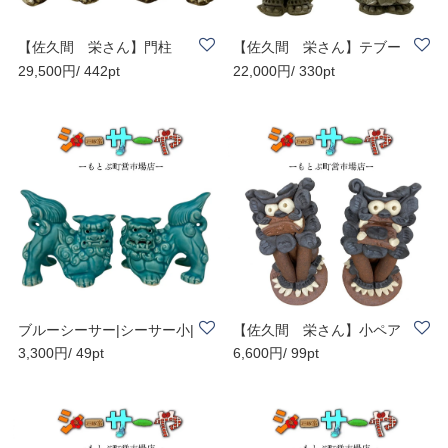
【佐久間 栄さん】門柱
【佐久間 栄さん】テブー
29,500円/ 442pt
22,000円/ 330pt
（横）灰 H200 | ..
ペアシーサー大..
ブルーシーサー|シーサー小|
【佐久間 栄さん】小ペア
3,300円/ 49pt
6,600円/ 99pt
トルコ青|宮..
（立）|糸満工..