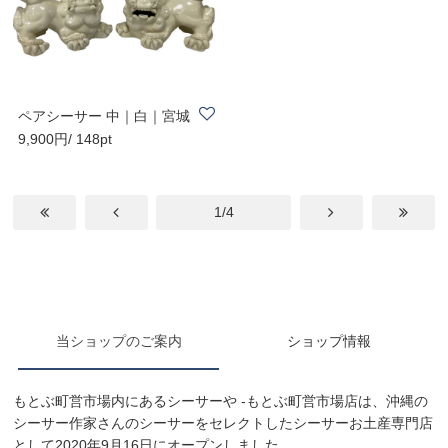
ペアシーサー 中｜白｜宮城
9,900円/ 148pt
勝一郎さん
1/4
当ショップのご案内
ショップ情報
もとぶ町営市場内にあるシーサーや -もとぶ町営市場店は、沖縄の
シーサー作家さんのシーサーをセレクトしたシーサーお土産専門店
として2020年9月16日にオープンしました。