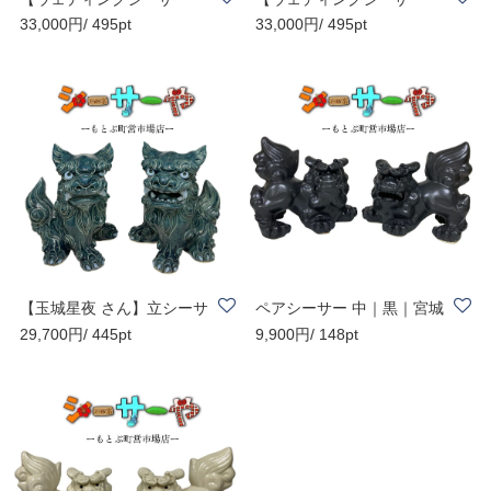
33,000円/ 495pt
33,000円/ 495pt
スペシャル5】..
スペシャル4】..
【玉城星夜 さん】立シーサ
ペアシーサー 中｜黒｜宮城
29,700円/ 445pt
9,900円/ 148pt
ー ペア | 小 ..
勝一郎さん