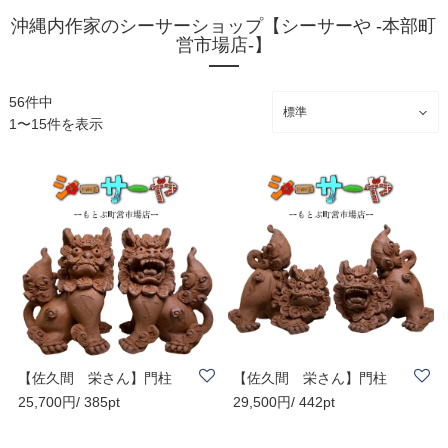
沖縄内作家のシーサーショップ【シーサーや -本部町
営市場店-】
56件中
1〜15件を表示
【佐久間 栄さん】門柱
【佐久間 栄さん】門柱
25,700円/ 385pt
29,500円/ 442pt
（立）赤 H200 | ..
（横）赤 H200 | ..