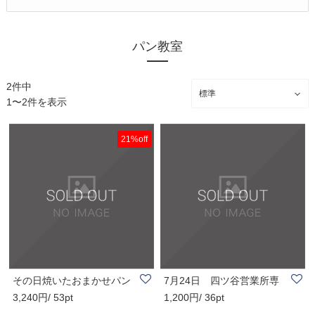
パン教室
2件中
1〜2件を表示
21%off
その日焼いたおまかせパン
7月24日 四ツ谷営業所専
3,240円/ 53pt
1,200円/ 36pt
セット（１３個..
用ランチボックス