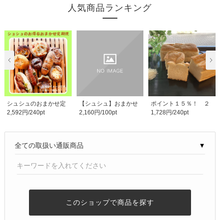
人気商品ランキング
シュシュのおまかせ定
【シュシュ】おまかせ
ポイント１５％！ ２
2,592円/240pt
2,160円/100pt
1,728円/240pt
期便 ポイント10%！..
定期便Rさま専用
本入り 米粉１００..
▼
このショップで商品を探す