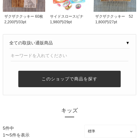
ザクザククッキー 60枚
サイドスロースピナ
ザクザククッキー 52
2,200円/33pt
1,980円/29pt
1,800円/27pt
入り お得用
ー ブレヒファブリッ..
枚入り
▼
このショップで商品を探す
キッズ
5件中
1〜5件を表示