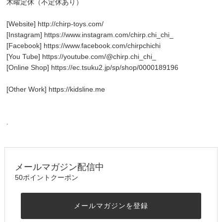
木曜定休（不定休あり）
[Website]
http://chirp-toys.com/
[Instagram]
https://www.instagram.com/chirp.chi_chi_
[Facebook]
https://www.facebook.com/chirpchichi
[You Tube]
https://youtube.com/@chirp.chi_chi_
[Online Shop]
https://ec.tsuku2.jp/sp/shop/0000189196
[Other Work]
https://kidsline.me
.
メールマガジン配信中
50ポイントクーポン
メールマガジンを登録