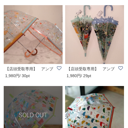
【店頭受取専用】 アンブ
【店頭受取専用】 アンブ
1,980円/ 30pt
1,980円/ 29pt
レラ スモール..
レラ フラワー..