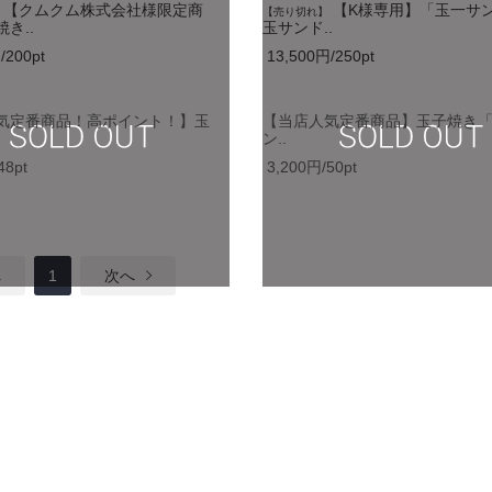
【クムクム株式会社様限定商
【K様専用】「玉一サ
【売り切れ】
き..
玉サンド..
/200pt
13,500円/250pt
気定番商品！高ポイント！】玉
【当店人気定番商品】玉子焼き
ン..
48pt
3,200円/50pt
へ
1
次へ