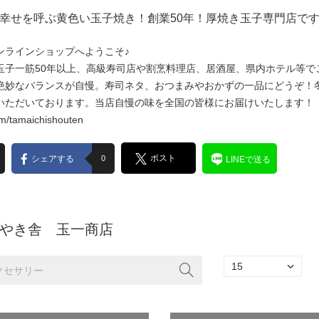
幸せを呼ぶ黄色い玉子焼き！創業50年！厚焼き玉子専門店で
ンラインショップへようこそ♪
玉子一筋50年以上、高級寿司店や割烹料理店、居酒屋、県内ホテル等で
絶妙なバランスが自慢。寿司ネタ、おつまみやおかずの一品にどうぞ！
いただいております。当店自慢の味を全国の皆様にお届けいたします！
om/tamaichishouten
ポスト
シェアする
0
LINEで送る
やき舎 玉一商店