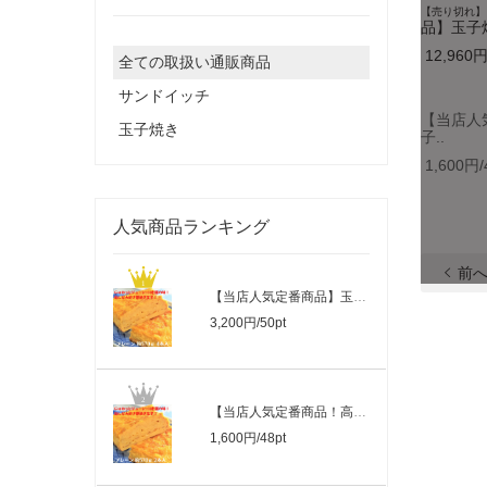
【売り切れ】
品】玉子焼
12,960円
全ての取扱い通販商品
サンドイッチ
【当店人
玉子焼き
子..
1,600円/
人気商品ランキング
前
【当店人気定番商品】玉子焼き「プレーン..
3,200円/50pt
【当店人気定番商品！高ポイント！】玉子..
1,600円/48pt