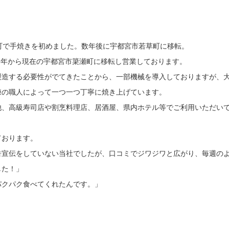
町で手焼きを初めました。数年後に宇都宮市若草町に移転。
58年から現在の宇都宮市簗瀬町に移転し営業しております。
製造する必要性がでてきたことから、一部機械を導入しておりますが、
練の職人によって一つ一つ丁寧に焼き上げています。
他、高級寿司店や割烹料理店、居酒屋、県内ホテル等でご利用いただい
ております。
告宣伝をしていない当社でしたが、口コミでジワジワと広がり、毎週の
した！」
パクパク食べてくれたんです。」