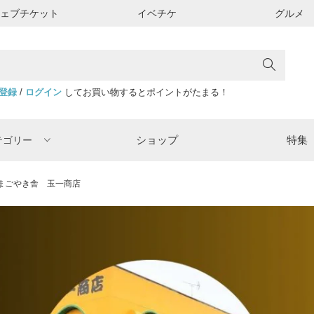
ウェブチケット
イベチケ
グルメ
登録
/
ログイン
してお買い物するとポイントがたまる！
ショップ
特集
テゴリー
まごやき舎 玉一商店