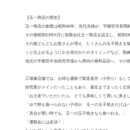
【玉一商店の歴史】
玉一商店の創業は昭和46年。先代夫婦が、宇都宮市長岡
その後昭和53年5月に有限会社玉一商店を設立し、昭和
その後どんどんお客さんが増え、たくさんの玉子焼きを
ッと仕上がるようにかき混ぜかたやタイミングなど、熟
地元の宇都宮中央卸売市場から県内の食料品店へ、その
工場兼店舗では、お得な価格で製造直売（小売り）もし
卸売業がメインだったこともあり、最近までまったく広
「お土産でいただいたら、とても美味しくて買いに来ま
「ゆで卵も食べられない子供が、玉一の玉子焼きだけは
「具合が悪い時でも、玉一の玉子焼きなら食べれる。」
「運動会には必須！」