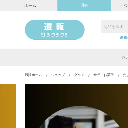
ホーム
通販
新規
カ
通販ホーム
ショップ
グルメ
食品・お菓子
た