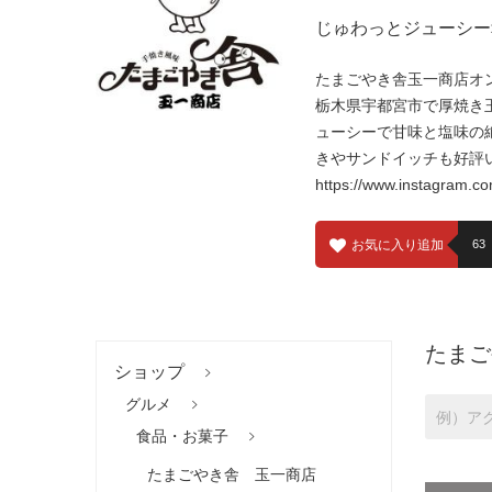
じゅわっとジューシー
たまごやき舎玉一商店オ
栃木県宇都宮市で厚焼き
ューシーで甘味と塩味の
きやサンドイッチも好評
https://www.instagram.c
お気に入り追加
63
たまご
ショップ
グルメ
食品・お菓子
たまごやき舎 玉一商店