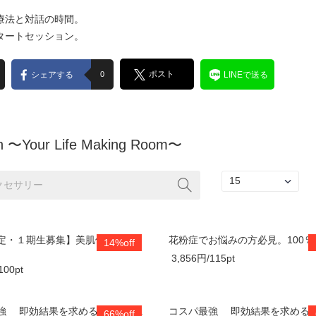
。
療法と対話の時間。
タートセッション。
ポスト
シェアする
0
LINEで送る
un 〜Your Life Making Room〜
定・１期生募集】美肌体験セッ
花粉症でお悩みの方必見。100％沖
14%off
3,856円/115pt
100pt
強 即効結果を求める方 美肌..
コスパ最強 即効結果を求める方
66%off