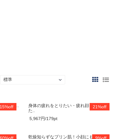
縄県産..
身体の疲れをとりたい・疲れ顔を解消し
15%off
21%off
た..
5,967円/179pt
 美肌..
乾燥知らずなプリン肌！小顔にもなる
60%off
9%off