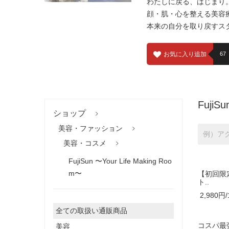
わたしに戻る、はじまり
顔・肌・心を整える美容
本来の自分を取り戻すス
お気に入り追加
67
FujiS
ショップ
美容・ファッション
美容・コスメ
FujiSun 〜Your Life Making Roo
m〜
【初回限
ト..
2,980円/
全ての取扱い通販商品
コスパ最
美容