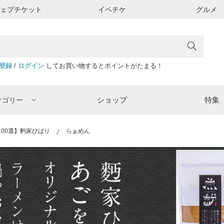
ウェブチケット
イベチケ
グルメ
登録
/
ログイン
してお買い物するとポイントがたまる！
ショップ
特集
テゴリー
100選】麪家ひばり
らぁめん