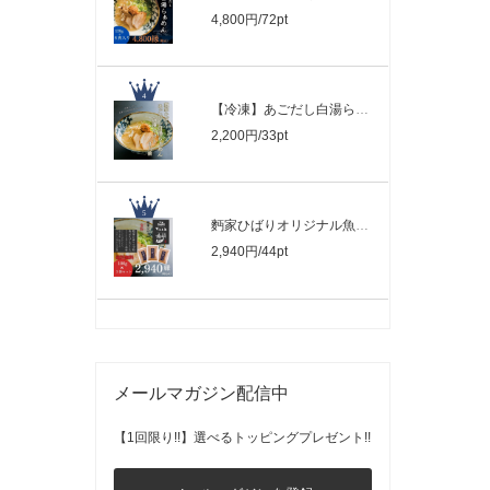
4,800円/72pt
【冷凍】あごだし白湯らぁめんセット｜２..
2,200円/33pt
麪家ひばりオリジナル魚粉：100g×３
2,940円/44pt
メールマガジン配信中
【1回限り!!】選べるトッピングプレゼント!!