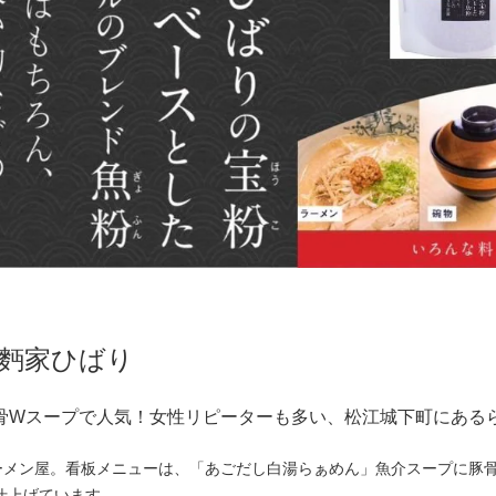
】麪家ひばり
骨Wスープで人気！女性リピーターも多い、松江城下町にある
ラーメン屋。看板メニューは、「あごだし白湯らぁめん」魚介スープに豚
仕上げています。