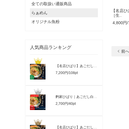
全ての取扱い通販商品
【名店ひ
らぁめん
［生..
オリジナル魚粉
4,800円/
人気商品ランキング
前
【名店ひばり】あごだし白湯らぁめん ［..
7,200円/108pt
麪家ひばり｜あごだし白湯らぁめん ［生..
2,700円/40pt
【名店ひばり】あごだし白湯らぁめん［生..