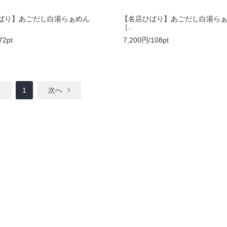
ばり】あごだし白湯らぁめん
【名店ひばり】あごだし白湯ら
［..
72pt
7,200円/108pt
へ
1
次へ