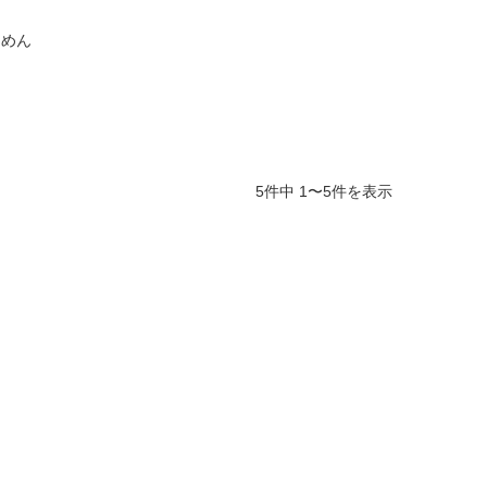
ぁめん
5件中 1〜5件を表示