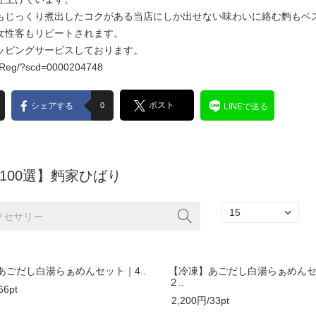
もじっくり煮出したコクがある当店にしか出せない味わいに絡む麪もベ
女性客もリピートされます。
ッピングサービスしております。
mlReg/?scd=0000204748
ポスト
シェアする
0
LINEで送る
100選】麪家ひばり
あごだし白湯らぁめんセット｜4..
【冷凍】あごだし白湯らぁめん
２..
66pt
2,200円/33pt