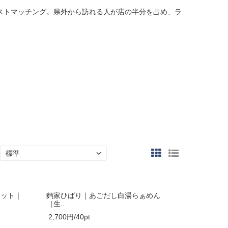
ストマッチング。県外から訪れる人が店の半分を占め、ラ
セット｜
麪家ひばり｜あごだし白湯らぁめん
［生..
2,700円/40pt