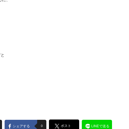
”と
。
ポスト
シェアする
0
LINEで送る